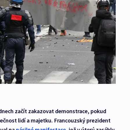
h dnech začít zakazovat demonstrace, pokud
ečnost lidí a majetku. Francouzský prezident
oval na
násilné manifestace
, jež v úterý zasáhly