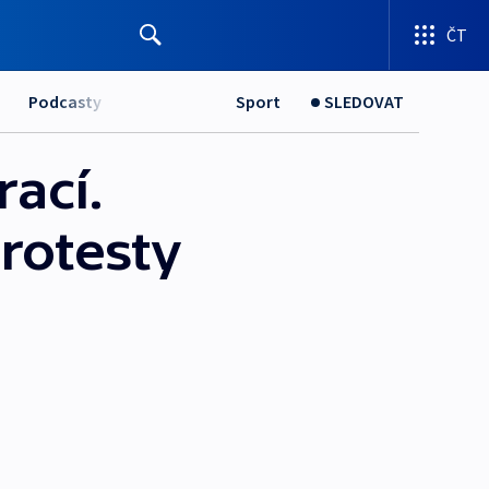
ČT
Podcasty
Sport
SLEDOVAT
ací.
protesty