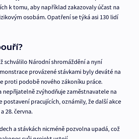
cích k tomu, aby například zakazovaly účast na
ikovým osobám. Opatření se týká asi 130 lidí
bouří?
ž schválilo Národní shromáždění a nyní
emonstrace provázené stávkami byly deváté na
oje proti podobě nového zákoníku práce.
a nepřijatelně zvýhodňuje zaměstnavatele na
postavení pracujících, oznámily, že další akce
 a 28. června.
dech a stávkách nicméně pozvolna upadá, což
nakonec svůj projekt ustojí.