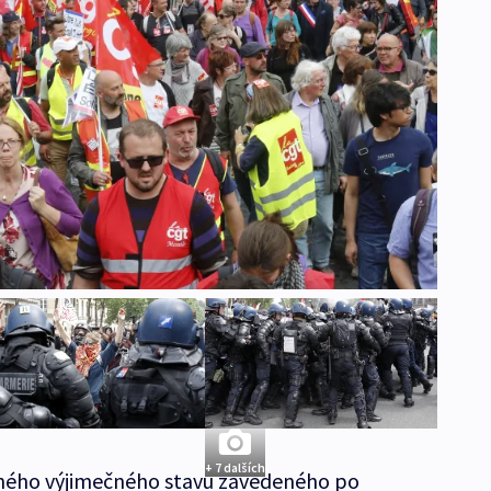
+ 7 dalších
latného výjimečného stavu zavedeného po