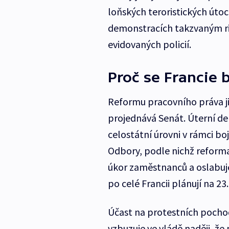
loňských teroristických úto
demonstracích takzvaným riz
evidovaných policií.
Proč se Francie 
Reformu pracovního práva ji
projednává Senát. Úterní d
celostátní úrovni v rámci b
Odbory, podle nichž reform
úkor zaměstnanců a oslabuje 
po celé Francii plánují na 23.
Účast na protestních pocho
vzbuzuje ve vládě naději, že 