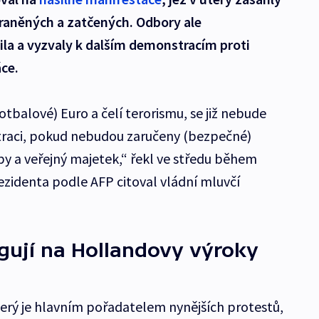
 zraněných a zatčených. Odbory ale
la a vyzvaly k dalším demonstracím proti
ce.
otbalové) Euro a čelí terorismu, se již nebude
raci, pokud nebudou zaručeny (bezpečné)
y a veřejný majetek,“ řekl ve středu během
ezidenta podle AFP citoval vládní mluvčí
agují na Hollandovy výroky
terý je hlavním pořadatelem nynějších protestů,