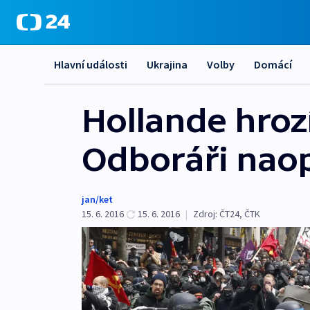
Hlavní události
Ukrajina
Volby
Domácí
Hollande hroz
Odboráři naop
jan/ket
15. 6. 2016
15. 6. 2016
|
Zdroj:
ČT24, ČTK