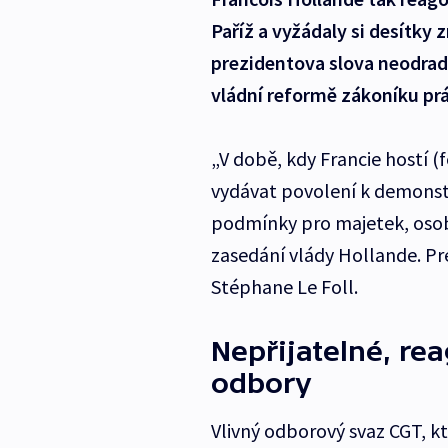
Paříž a vyžádaly si desítky
prezidentova slova neodradi
vládní reformě zákoníku prá
„V době, kdy Francie hostí (f
vydávat povolení k demonst
podmínky pro majetek, osob
zasedání vlády Hollande. Pr
Stéphane Le Foll.
Nepřijatelné, re
odbory
Vlivný odborový svaz CGT, k