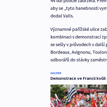
44 lidí policie zadržela. Pre
aby se „tyto hanebnosti vy
dodal Valls.
Významné pařížské ulice zabl
kombinaci s demonstrací způ
se sešly v průvodech v dalš
Bordeaux, Avignonu, Toulonu
odborářů do stávky zaměstna
GALERIE
Demonstrace ve Francii kvůl