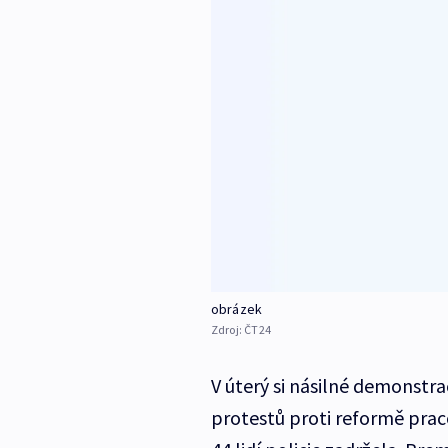
obrázek
Zdroj:
ČT24
V úterý si násilné demonstra
protestů proti reformě pra