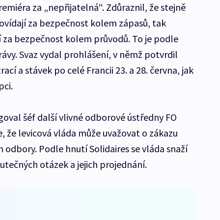
remiéra za „nepřijatelná“. Zdůraznil, že stejně
ovídají za bezpečnost kolem zápasů, tak
 za bezpečnost kolem průvodů. To je podle
ávy. Svaz vydal prohlášení, v němž potvrdil
cí a stávek po celé Francii 23. a 28. června, jak
pci.
goval šéf další vlivné odborové ústředny FO
, že levicová vláda může uvažovat o zákazu
odbory. Podle hnutí Solidaires se vláda snaží
utečných otázek a jejich projednání.