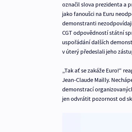
označil slova prezidenta a p
jako fanoušci na Euru neodp
demonstranti nezodpovídají
CGT odpovědností státní spr
uspořádání dalších demonstra
v úterý předeslali jeho zástu
„Tak ať se zakáže Euro!“ rea
Jean-Claude Mailly. Nechápe
demonstrací organizovaných 
jen odvrátit pozornost od sk