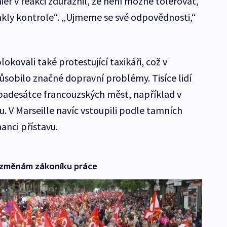
miér v reakci zdůraznil, že není možné tolerovat,
mkly kontrole“. „Ujmeme se své odpovědnosti,“
okovali také protestující taxikáři, což v
sobilo značné dopravní problémy. Tisíce lidí
í padesátce francouzských měst, například v
. V Marseille navíc vstoupili podle tamních
nci přístavu.
i změnám zákoníku práce