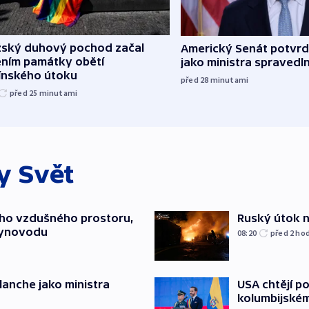
žský duhový pochod začal
Americký Senát potvrdi
ěním památky obětí
jako ministra spravedl
línského útoku
před 28
minutami
před 25
minutami
ky
Svět
ého vzdušného prostoru,
Ruský útok na
lynovodu
08:20
před 2
ho
USA chtějí p
lanche jako ministra
kolumbijském