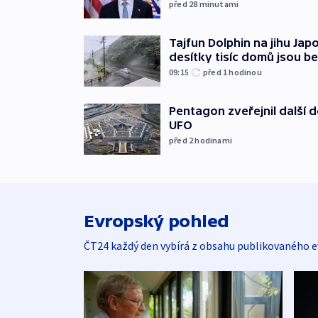
před 28
minutami
Tajfun Dolphin na jihu Japo
desítky tisíc domů jsou b
09:15
před 1
hodinou
Pentagon zveřejnil další
UFO
před 2
hodinami
Evropský pohled
ČT24 každý den vybírá z obsahu publikovaného e