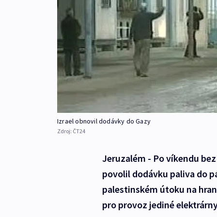
Izrael obnovil dodávky do Gazy
Zdroj:
ČT24
Jeruzalém - Po víkendu bez e
povolil dodávku paliva do 
palestinském útoku na hrani
pro provoz jediné elektrárny