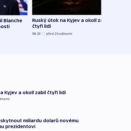
Ruský útok na Kyjev a okolí zabil
l Blanche
Hejtm
čtyři lidi
nosti
oprav
namí
08:20
před 2
hodinami
včera
 Kyjev a okolí zabil čtyři lidi
dinami
oskytnout miliardu dolarů novému
u prezidentovi