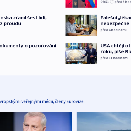
06:51
před 5
ho
Falešní „léka
nska zranil šest lidí,
nebezpečné 
ez proudu
před 6
hodinami
USA chtějí o
 dokumenty o pozorování
roku, píše B
před 11
hodinami
vropskými veřejnými médii, členy Eurovize.