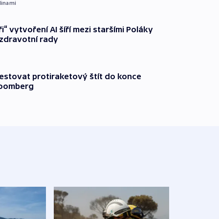
dinami
ři“ vytvoření AI šíří mezi staršími Poláky
zdravotní rady
testovat protiraketový štít do konce
loomberg