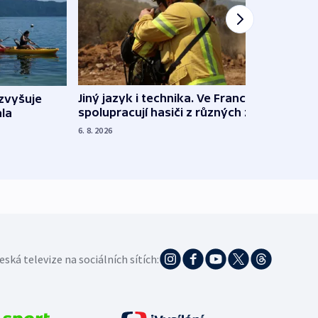
Jiný jazyk i technika. Ve Francii
zvyšuje
„Musí
spolupracují hasiči z různých zemí
la
polit
demo
6. 8. 2026
5. 8. 20
eská televize na sociálních sítích: