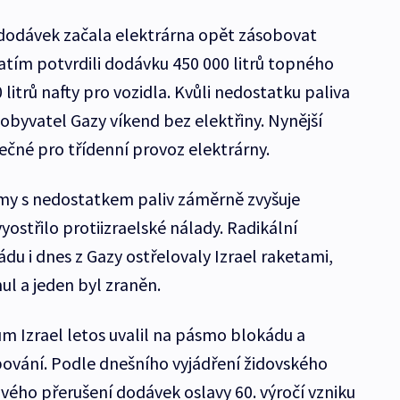
dodávek začala elektrárna opět zásobovat
zatím potvrdili dodávku 450 000 litrů topného
 litrů nafty pro vozidla. Kvůli nedostatku paliva
obyvatel Gazy víkend bez elektřiny. Nynější
čné pro třídenní provoz elektrárny.
émy s nedostatkem paliv záměrně zvyšuje
yostřilo protiizraelské nálady. Radikální
ádu i dnes z Gazy ostřelovaly Izrael raketami,
ul a jeden byl zraněn.
m Izrael letos uvalil na pásmo blokádu a
ování. Podle dnešního vyjádření židovského
ého přerušení dodávek oslavy 60. výročí vzniku