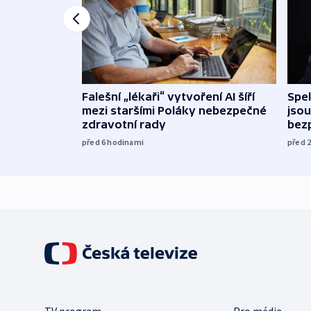
Falešní „lékaři“ vytvoření AI šíří
Spe
mezi staršími Poláky nebezpečné
jsou
zdravotní rady
bez
před 6
hodinami
před 
TV program
Pro média