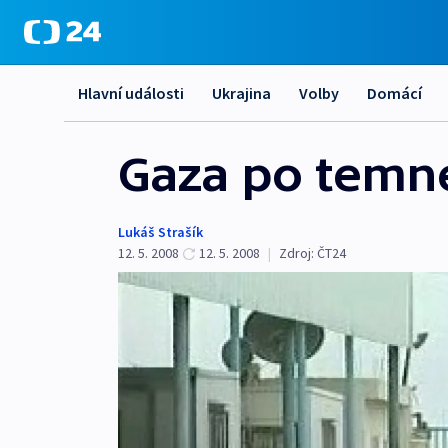
Hlavní události
Ukrajina
Volby
Domácí
Gaza po temné
Lukáš Strašík
12. 5. 2008
12. 5. 2008
|
Zdroj:
ČT24