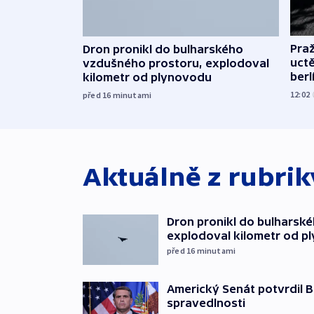
Pra
Dron pronikl do bulharského
uct
vzdušného prostoru, explodoval
ber
kilometr od plynovodu
12:02
před 16
minutami
Aktuálně z rubri
Dron pronikl do bulharsk
explodoval kilometr od p
před 16
minutami
Americký Senát potvrdil B
spravedlnosti