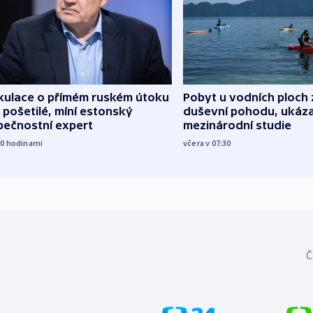
kulace o přímém ruském útoku
Pobyt u vodních ploch 
 pošetilé, míní estonský
duševní pohodu, ukáza
pečnostní expert
mezinárodní studie
20
hodinami
včera v 07:30
Č