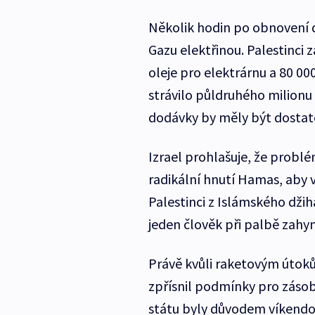
Několik hodin po obnovení 
Gazu elektřinou. Palestinci 
oleje pro elektrárnu a 80 000
strávilo půldruhého milionu 
dodávky by měly být dostate
Izrael prohlašuje, že probl
radikální hnutí Hamas, aby v
Palestinci z Islámského džih
jeden člověk při palbě zahyn
Právě kvůli raketovým útoků
zpřísnil podmínky pro zásob
státu byly důvodem víkendov