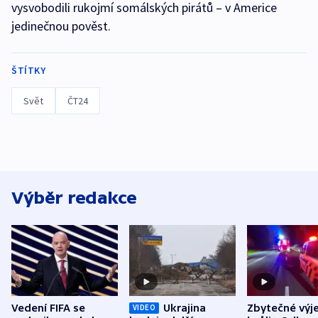
vysvobodili rukojmí somálských pirátů – v Americe
jedinečnou pověst.
ŠTÍTKY
Svět
ČT24
Výběr redakce
Vedení FIFA se
Ukrajina
Zbytečné výj
VIDEO