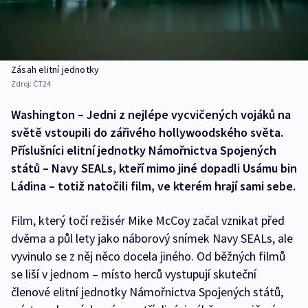
Zásah elitní jednotky
Zdroj:
ČT24
Washington – Jedni z nejlépe vycvičených vojáků na
světě vstoupili do zářivého hollywoodského světa.
Příslušníci elitní jednotky Námořnictva Spojených
států – Navy SEALs, kteří mimo jiné dopadli Usámu bin
Ládina – totiž natočili film, ve kterém hrají sami sebe.
Film, který točí režisér Mike McCoy začal vznikat před
dvěma a půl lety jako náborový snímek Navy SEALs, ale
vyvinulo se z něj něco docela jiného. Od běžných filmů
se liší v jednom – místo herců vystupují skuteční
členové elitní jednotky Námořnictva Spojených států,