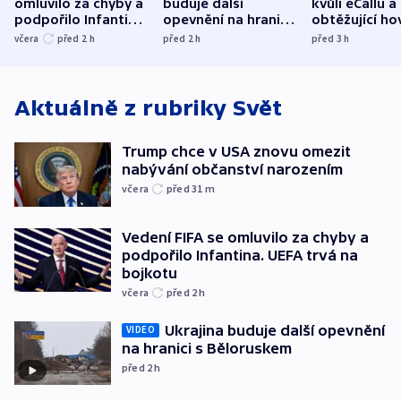
omluvilo za chyby a
buduje další
kvůli eCallu a
podpořilo Infantina.
opevnění na hranici
obtěžující ho
UEFA trvá na
s Běloruskem
zdržují záchr
včera
před 2
h
před 2
h
před 3
h
bojkotu
Aktuálně z rubriky
Svět
Trump chce v USA znovu omezit
nabývání občanství narozením
včera
před 31
m
Vedení FIFA se omluvilo za chyby a
podpořilo Infantina. UEFA trvá na
bojkotu
včera
před 2
h
Ukrajina buduje další opevnění
VIDEO
na hranici s Běloruskem
před 2
h