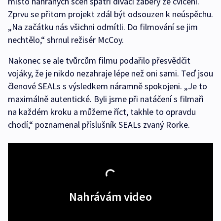
místo nahraných scén spatří diváci záběry ze cvičení.
Zprvu se přitom projekt zdál být odsouzen k neúspěchu.
„Na začátku nás všichni odmítli. Do filmování se jim
nechtělo,“ shrnul režisér McCoy.
Nakonec se ale tvůrcům filmu podařilo přesvědčit
vojáky, že je nikdo nezahraje lépe než oni sami. Teď jsou
členové SEALs s výsledkem náramně spokojeni. „Je to
maximálně autentické. Byli jsme při natáčení s filmaři
na každém kroku a můžeme říct, takhle to opravdu
chodí,“ poznamenal příslušník SEALs zvaný Rorke.
Nahrávám video