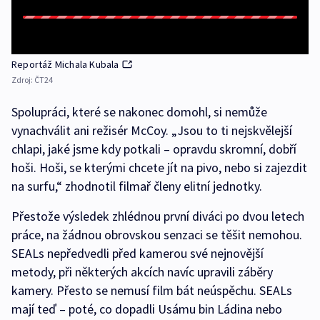
Reportáž Michala Kubala
Zdroj:
ČT24
Spolupráci, které se nakonec domohl, si nemůže
vynachválit ani režisér McCoy. „Jsou to ti nejskvělejší
chlapi, jaké jsme kdy potkali – opravdu skromní, dobří
hoši. Hoši, se kterými chcete jít na pivo, nebo si zajezdit
na surfu,“ zhodnotil filmař členy elitní jednotky.
Přestože výsledek zhlédnou první diváci po dvou letech
práce, na žádnou obrovskou senzaci se těšit nemohou.
SEALs nepředvedli před kamerou své nejnovější
metody, při některých akcích navíc upravili záběry
kamery. Přesto se nemusí film bát neúspěchu. SEALs
mají teď – poté, co dopadli Usámu bin Ládina nebo