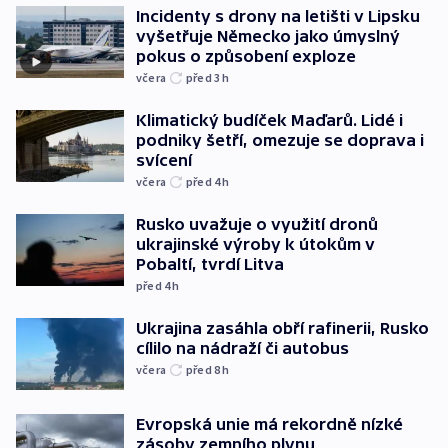
Incidenty s drony na letišti v Lipsku
vyšetřuje Německo jako úmyslný
pokus o způsobení exploze
včera
před 3
h
Klimatický budíček Maďarů. Lidé i
podniky šetří, omezuje se doprava i
svícení
včera
před 4
h
Rusko uvažuje o využití dronů
ukrajinské výroby k útokům v
Pobaltí, tvrdí Litva
před 4
h
Ukrajina zasáhla obří rafinerii, Rusko
cílilo na nádraží či autobus
včera
před 8
h
Evropská unie má rekordně nízké
zásoby zemního plynu