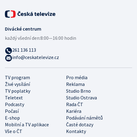
Divácké centrum
každý všední den:
8:00—16:00 hodin
261 136 113
info@ceskatelevize.cz
TV program
Pro média
Živé vysílání
Reklama
TV poplatky
Studio Brno
Teletext
Studio Ostrava
Podcasty
Rada ČT
Počasí
Kariéra
E-shop
Podávání námětů
Mobilní a TV aplikace
Časté dotazy
Vše o ČT
Kontakty