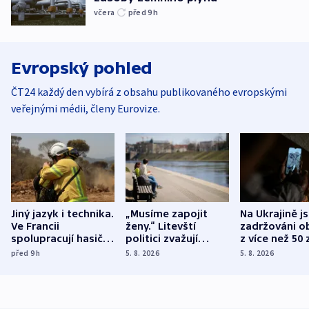
včera
před 9
h
Evropský pohled
ČT24 každý den vybírá z obsahu publikovaného evropskými
veřejnými médii, členy Eurovize.
Jiný jazyk i technika.
„Musíme zapojit
Na Ukrajině j
Ve Francii
ženy.“ Litevští
zadržováni o
spolupracují hasiči z
politici zvažují
z více než 50 
různých zemí
dohodu o
Bojovali na s
před 9
h
5. 8. 2026
5. 8. 2026
demografii
Ruska