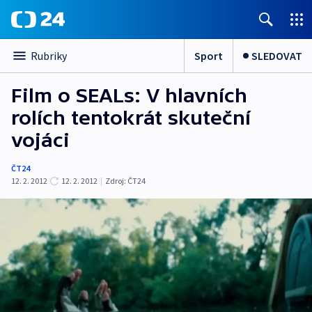
Sport
SLEDOVAT
Rubriky
Film o SEALs: V hlavních
rolích tentokrát skuteční
vojáci
ČT24
12. 2. 2012
12. 2. 2012
|
Zdroj:
ČT24