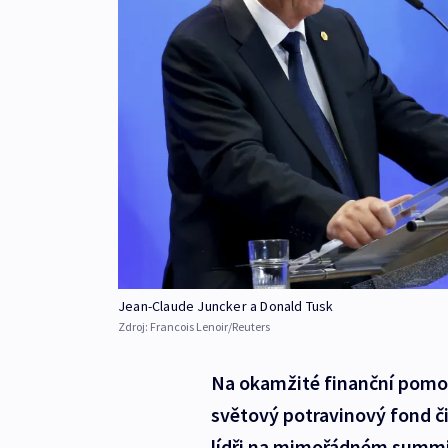
Jean-Claude Juncker a Donald Tusk
Zdroj:
Francois Lenoir/Reuters
Na okamžité finanční pomo
světový potravinový fond č
lídři na mimořádném summit