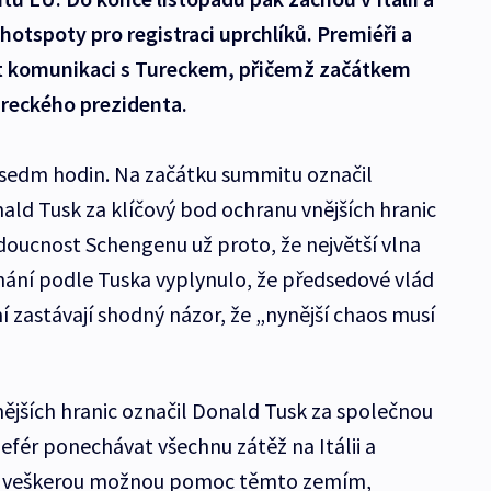
otspoty pro registraci uprchlíků. Premiéři a
lit komunikaci s Tureckem, přičemž začátkem
tureckého prezidenta.
ba sedm hodin. Na začátku summitu označil
ld Tusk za klíčový bod ochranu vnějších hranic
udoucnost Schengenu už proto, že největší vlna
dnání podle Tuska vyplynulo, že předsedové vlád
 zastávají shodný názor, že „nynější chaos musí
ějších hranic označil Donald Tusk za společnou
efér ponechávat všechnu zátěž na Itálii a
l veškerou možnou pomoc těmto zemím,