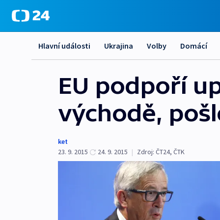
Hlavní události
Ukrajina
Volby
Domácí
EU podpoří up
východě, pošl
ket
23. 9. 2015
24. 9. 2015
|
Zdroj:
ČT24, ČTK