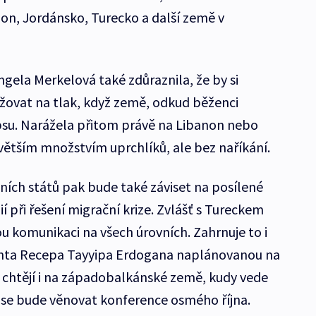
on, Jordánsko, Turecko a další země v
gela Merkelová také zdůraznila, že by si
žovat na tlak, když země, odkud běženci
lapsu. Narážela přitom právě na Libanon nebo
 větším množstvím uprchlíků, ale bez naříkání.
ích států pak bude také záviset na posílené
í při řešení migrační krize. Zvlášť s Tureckem
u komunikaci na všech úrovních. Zahrnuje to i
enta Recepa Tayyipa Erdogana naplánovanou na
k chtějí i na západobalkánské země, kudy vede
ré se bude věnovat konference osmého října.