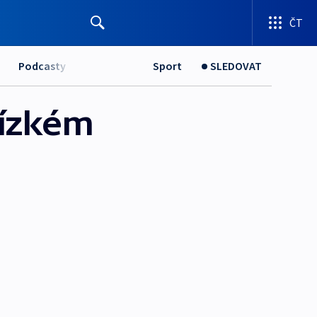
ČT
Podcasty
Sport
SLEDOVAT
lízkém