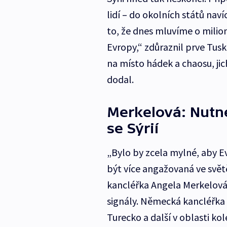
lidí – do okolních států naví
to, že dnes mluvíme o milio
Evropy,“ zdůraznil prve Tus
na místo hádek a chaosu, jic
dodal.
Merkelová: Nutné
se Sýrií
„Bylo by zcela mylné, aby Ev
být více angažovaná ve svě
kancléřka Angela Merkelová
signály. Německá kancléřka 
Turecko a další v oblasti kol