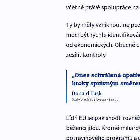
včetně právě spolupráce na
Ty by měly vzniknout nejpozd
moci být rychle identifikováni
od ekonomických. Obecně chtě
zesílit kontroly.
Dnes schválená opatřen
kroky správným směre
Donald Tusk
Stálý předseda Evropské rady
Lídři EU se pak shodli rovně
běženci jdou. Kromě miliardy
potravinového programu a up