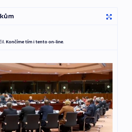
íkům
il.
Končíme tím i tento on-line
.