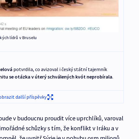
ých lídrů v Bruselu
kelová
potvrdila, co avizoval i český státní tajemník
itu se otázka v úterý schválených kvót neprobírala
.
obrazit další příspěvky
de v budoucnu proudit více uprchlíků, varoval
ořádné schůzky s tím, že konflikt v Iráku a v
pomněl, že uvnitř Sýrie je v pohybu osm milionů