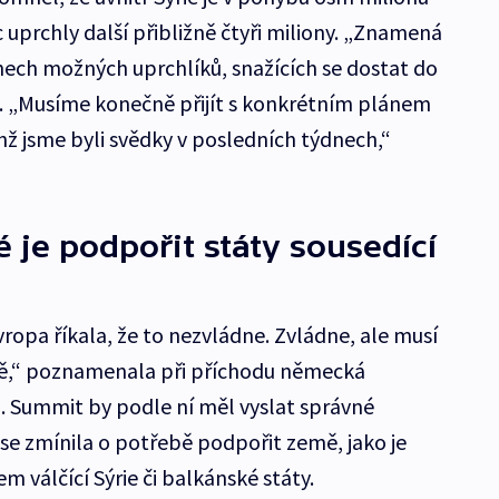
c uprchly další přibližně čtyři miliony. „Znamená
nech možných uprchlíků, snažících se dostat do
k. „Musíme konečně přijít s konkrétním plánem
hž jsme byli svědky v posledních týdnech,“
 je podpořit státy sousedící
ropa říkala, že to nezvládne. Zvládne, ale musí
tě,“ poznamenala při příchodu německá
. Summit by podle ní měl vyslat správné
se zmínila o potřebě podpořit země, jako je
em válčící Sýrie či balkánské státy.