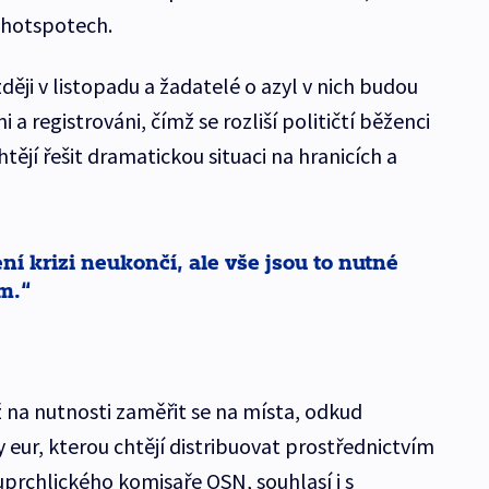
 hotspotech.
ěji v listopadu a žadatelé o azyl v nich budou
 a registrováni, čímž se rozliší političtí běženci
jí řešit dramatickou situaci na hranicích a
í krizi neukončí, ale vše jsou to nutné
m.
ž na nutnosti zaměřit se na místa, odkud
 eur, kterou chtějí distribuovat prostřednictvím
rchlického komisaře OSN, souhlasí i s