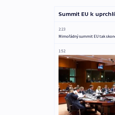
Summit EU k uprchl
2:23
Mimořádný summit EU tak skonč
1:52