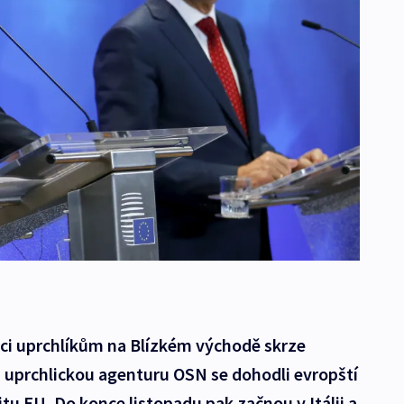
ci uprchlíkům na Blízkém východě skrze
i uprchlickou agenturu OSN se dohodli evropští
u EU. Do konce listopadu pak začnou v Itálii a