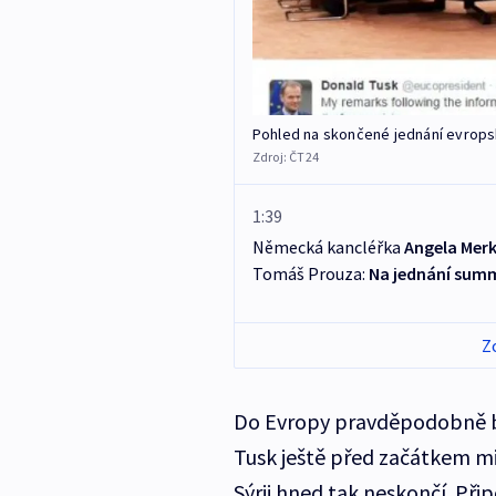
Pohled na skončené jednání evropsk
Zdroj:
ČT24
1:39
Německá kancléřka
Angela Mer
Tomáš Prouza:
Na jednání summ
Z
Do Evropy pravděpodobně bu
Tusk ještě před začátkem mim
Sýrii hned tak neskončí. Při