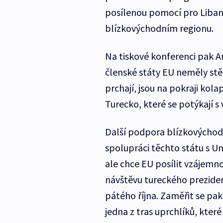
posílenou pomocí pro Liban
blízkovýchodním regionu.
Na tiskové konferenci pak An
členské státy EU neměly stě
prchají, jsou na pokraji ko
Turecko, které se potýkají s
Další podpora blízkovýchodn
spolupráci těchto státu s Uni
ale chce EU posílit vzájemno
návštěvu tureckého prezid
pátého října. Zaměřit se pa
jedna z tras uprchlíků, kte