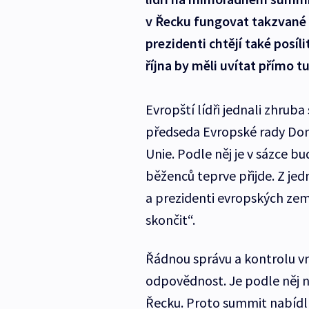
v Řecku fungovat takzvané h
prezidenti chtějí také posí
října by měli uvítat přímo 
Evropští lídři jednali zhru
předseda Evropské rady Dona
Unie. Podle něj je v sázce b
běženců teprve přijde. Z je
a prezidenti evropských zemí
skončit“.
Řádnou správu a kontrolu vn
odpovědnost. Je podle něj n
Řecku. Proto summit nabíd