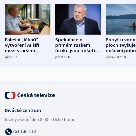
Falešní „lékaři“
Spekulace o
Pobyt u vodn
vytvoření AI šíří
přímém ruském
ploch zvyšuje
mezi staršími
útoku jsou pošetilé,
duševní poho
Poláky nebezpečné
míní estonský
ukázala
před 6
h
před 19
h
včera v 07:30
zdravotní rady
bezpečnostní
mezinárodní 
expert
Divácké centrum
každý všední den:
8:00—16:00 hodin
261 136 113