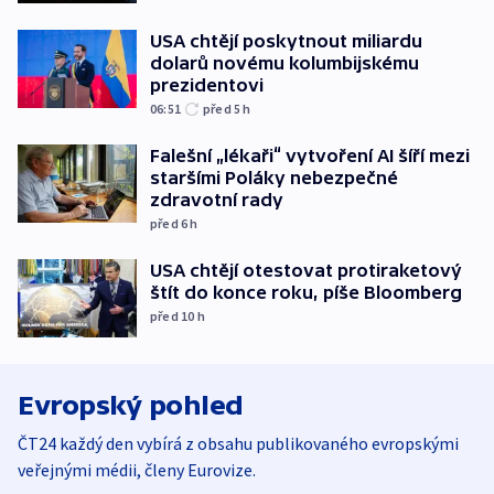
USA chtějí poskytnout miliardu
dolarů novému kolumbijskému
prezidentovi
06:51
před 5
h
Falešní „lékaři“ vytvoření AI šíří mezi
staršími Poláky nebezpečné
zdravotní rady
před 6
h
USA chtějí otestovat protiraketový
štít do konce roku, píše Bloomberg
před 10
h
Evropský pohled
ČT24 každý den vybírá z obsahu publikovaného evropskými
veřejnými médii, členy Eurovize.