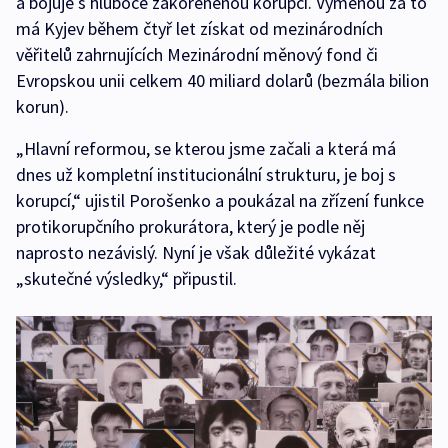
a bojuje s hluboce zakořeněnou korupcí. Výměnou za to
má Kyjev během čtyř let získat od mezinárodních
věřitelů zahrnujících Mezinárodní měnový fond či
Evropskou unii celkem 40 miliard dolarů (bezmála bilion
korun).
„Hlavní reformou, se kterou jsme začali a která má
dnes už kompletní institucionální strukturu, je boj s
korupcí,“ ujistil Porošenko a poukázal na zřízení funkce
protikorupčního prokurátora, který je podle něj
naprosto nezávislý. Nyní je však důležité vykázat
„skutečné výsledky,“ připustil.