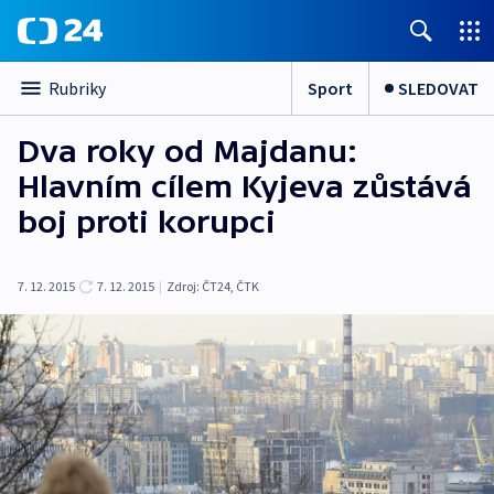
Sport
SLEDOVAT
Rubriky
Dva roky od Majdanu:
Hlavním cílem Kyjeva zůstává
boj proti korupci
7. 12. 2015
7. 12. 2015
|
Zdroj:
ČT24, ČTK