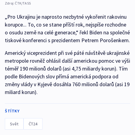
Zdroj:
ČTK/TASS
„Pro Ukrajinu je naprosto nezbytné vykořenit rakovinu
korupce... To, co se stane příští rok, nejspíše rozhodne
o osudu země na celé generace,“ řekl Biden na společné
tiskové konferenci s prezidentem Petrem Porošenkem.
Americký viceprezident při své páté návštěvě ukrajinské
metropole rovněž ohlásil další americkou pomoc ve výši
téměř 190 milionů dolarů (asi 4,75 miliardy korun). Tím
podle Bidenových slov přímá americká podpora od
změny vlády v Kyjevě dosáhla 760 milionů dolarů (asi 19
miliard korun).
ŠTÍTKY
Svět
ČT24