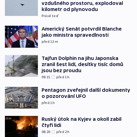
vzdušného prostoru, explodoval
kilometr od plynovodu
Právě teď
Americký Senát potvrdil Blanche
jako ministra spravedlnosti
před 12
m
Tajfun Dolphin na jihu Japonska
zranil šest lidí, desítky tisíc domů
jsou bez proudu
09:15
před 1
h
Pentagon zveřejnil další dokumenty
o pozorování UFO
před 1
h
Ruský útok na Kyjev a okolí zabil
čtyři lidi
08:20
před 2
h