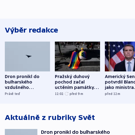
Výběr redakce
Dron pronikl do
Pražský duhový
Americký Sen
bulharského
pochod začal
potvrdil Blan
vzdušného
uctěním památky
jako ministra
prostoru,
obětí berlínského
spravedlnost
Právě teď
12:02
před 9
m
před 12
m
explodoval kilometr
útoku
od plynovodu
Aktuálně z rubriky
Svět
Dron pronikl do bulharského