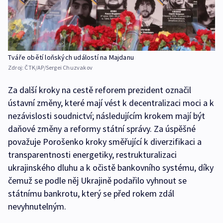
Tváře obětí loňských událostí na Majdanu
Zdroj:
ČTK/AP/Sergei Chuzvakov
Za další kroky na cestě reforem prezident označil
ústavní změny, které mají vést k decentralizaci moci a k
nezávislosti soudnictví; následujícím krokem mají být
daňové změny a reformy státní správy. Za úspěšné
považuje Porošenko kroky směřující k diverzifikaci a
transparentnosti energetiky, restrukturalizaci
ukrajinského dluhu a k očistě bankovního systému, díky
čemuž se podle něj Ukrajině podařilo vyhnout se
státnímu bankrotu, který se před rokem zdál
nevyhnutelným.