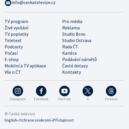
info@ceskatelevize.cz
TV program
Pro média
Živé vysílání
Reklama
TV poplatky
Studio Brno
Teletext
Studio Ostrava
Podcasty
Rada ČT
Počasí
Kariéra
E-shop
Podávání námětů
Mobilní a TV aplikace
Časté dotazy
Vše o ČT
Kontakty
Instagram
Facebook
YouTube
X
Threads
© Česká televize
•
•
English
Ochrana soukromí
Přístupnost