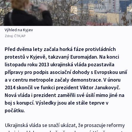
Výhled na Kyjev
Zdroj:
ČTK/AP
Před dvěma lety začala horká fáze protivládních
protestů v Kyjevě, takzvaný Euromajdan. Na konci
listopadu roku 2013 ukrajinská vláda pozastavila
přípravy pro podpis asociační dohody s Evropskou unií
a v centru metropole začaly demonstrace. V únoru
2014 skončil ve funkci prezident Viktor Janukovyč.
Nová vláda i prezident zaměřili své úsilí mimo jiné na
boj s korupcí. Výsledky jsou ale stále teprve v
počátku.
Ukrajinská vláda se snaží ukázat, že prosazuje reformy