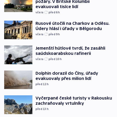
požáry. V Britské Kolumbii
evakuovali tisíce lidí
včera
před 6
h
Rusové útočili na Charkov a Oděsu.
Údery hlásí i úřady v Bělgorodu
včera
před 9
h
Jemenští hútíové tvrdí, že zasáhli
saúdskoarabskou rafinerii
včera
před 10
h
Dolphin dorazil do Číny, úřady
evakuovaly přes milion lidí
před 12
h
Vyčerpané české turisty v Rakousku
zachraňovaly vrtulníky
před 13
h