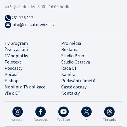
každý všední den:
8:00—16:00 hodin
261 136 113
info@ceskatelevize.cz
TV program
Pro média
Živé vysílání
Reklama
TV poplatky
Studio Brno
Teletext
Studio Ostrava
Podcasty
Rada ČT
Počasí
Kariéra
E-shop
Podávání námětů
Mobilní a TV aplikace
Časté dotazy
Vše o ČT
Kontakty
Instagram
Facebook
YouTube
X
Threads