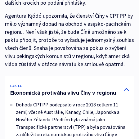
dalších krocích po podání přihlášky.
Agentura Kjódó upozornila, že členství Číny v CPTPP by
mělo významný dopad na obchod v asijsko-pacifickém
regionu. Není však jisté, že bude Číně umožněno se k
paktu připojit, protože to vyžaduje jednomyslný souhlas
všech členů. Snaha je považována za pokus o zvýšení
vlivu pekingských komunistů v regionu, když americká
vláda zůstává v otázce návratu ke smlouvě opatrná.
FAKTA
Ekonomická protiváha vlivu Číny v regionu
Dohodu CPTPP podepsalo v roce 2018 celkem 11
zemí, včetně Austrálie, Kanady, Chile, Japonska a
Nového Zélandu. Předtím byla známá jako
Transpacifické partnerství (TPP) a byla považována
za důležitou ekonomickou protiváhu vlivu Číny v