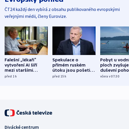
ČT24 každý den vybírá z obsahu publikovaného evropskými
veřejnými médii, členy Eurovize.
Falešní „lékaři“
Spekulace o
Pobyt u vodn
vytvoření AI šíří
přímém ruském
ploch zvyšuje
mezi staršími
útoku jsou pošetilé,
duševní poho
Poláky nebezpečné
míní estonský
ukázala
před 1
h
před 15
h
včera v 07:30
zdravotní rady
bezpečnostní
mezinárodní 
expert
Divácké centrum