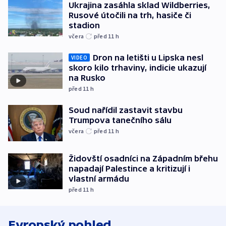
Ukrajina zasáhla sklad Wildberries,
Rusové útočili na trh, hasiče či
stadion
včera
před 11
h
Dron na letišti u Lipska nesl
VIDEO
skoro kilo trhaviny, indicie ukazují
na Rusko
před 11
h
Soud nařídil zastavit stavbu
Trumpova tanečního sálu
včera
před 11
h
Židovští osadníci na Západním břehu
napadají Palestince a kritizují i
vlastní armádu
před 11
h
Evropský pohled