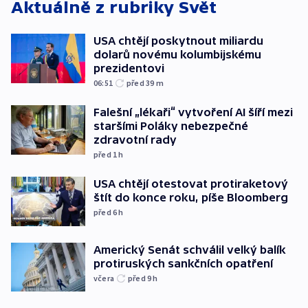
Aktuálně z rubriky
Svět
USA chtějí poskytnout miliardu
dolarů novému kolumbijskému
prezidentovi
06:51
před 39
m
Falešní „lékaři“ vytvoření AI šíří mezi
staršími Poláky nebezpečné
zdravotní rady
před 1
h
USA chtějí otestovat protiraketový
štít do konce roku, píše Bloomberg
před 6
h
Americký Senát schválil velký balík
protiruských sankčních opatření
včera
před 9
h