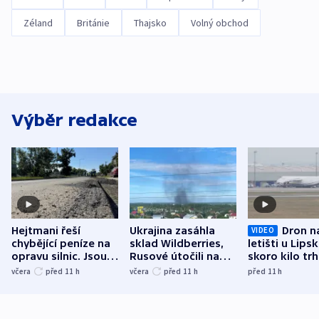
Zéland
Británie
Thajsko
Volný obchod
Výběr redakce
Hejtmani řeší
Ukrajina zasáhla
Dron n
VIDEO
chybějící peníze na
sklad Wildberries,
letišti u Lips
opravu silnic. Jsou
Rusové útočili na
skoro kilo trh
nenárokové, namítá
trh, hasiče či
indicie ukazuj
včera
před 11
h
včera
před 11
h
před 11
h
ministerstvo
stadion
Rusko