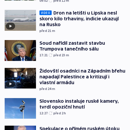
09:02
před 12
m
Dron na letišti u Lipska nesl
VIDEO
skoro kilo trhaviny, indicie ukazují
na Rusko
před 21
m
Soud nařídil zastavit stavbu
Trumpova tanečního sálu
17:21
před 23
m
Židovští osadníci na Západním břehu
napadají Palestince a kritizují i
vlastní armádu
před 24
m
Slovensko instaluje ruské kamery,
tvrdí opoziční hnutí
12:27
před 2
h
Spekulace o přímém ruském útoku