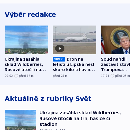
Výběr redakce
Ukrajina zasáhla
Dron na
Soud nařídil
VIDEO
sklad Wildberries,
letišti u Lipska nesl
zastavit stav
Rusové útočili na
skoro kilo trhaviny,
Trumpova
trh, hasiče či
indicie ukazují na
tanečního sá
09:02
před 12
m
před 21
m
17:21
před 23
stadion
Rusko
Aktuálně z rubriky
Svět
Ukrajina zasáhla sklad Wildberries,
Rusové útočili na trh, hasiče či
stadion