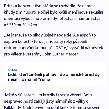
Britská konzervativní vláda se rozhodla, že napraví
křivdy z minulosti. Ročně bylo kvůli menšinové sexuální
orientaci vyloučeno z armády, letectva a námořnictva
až 250 mužů a žen.
„Je jasné, že to nikdy úplně neodejde. Ale aspoň to
napraví bolest, kterou jsme za ty roky působili
diskriminací vůči komunitě LGBT+,“ vysvětlil náměstek
pro válečné veterány John Luther Mercer.
ODKAZ
Lidé, kteří změnili pohlaví, do americké armády
nesmí, oznámil Trump
Ještě v 90. letech jim hrozily i tresty vězení. Boj s
nespravedlností zahájil jistý námořník z války o
Falklandy. Nadřízeným ho udal kněz, kterému se svěřil,