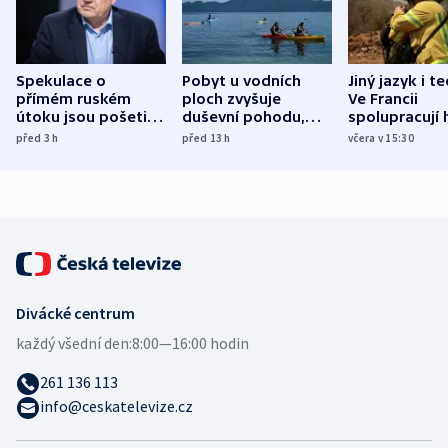
Spekulace o
Pobyt u vodních
Jiný jazyk i t
přímém ruském
ploch zvyšuje
Ve Francii
útoku jsou pošetilé,
duševní pohodu,
spolupracují h
míní estonský
ukázala
různých zemí
před 3
h
před 13
h
včera v 15:30
bezpečnostní
mezinárodní studie
expert
Divácké centrum
každý všední den:
8:00—16:00 hodin
261 136 113
info@ceskatelevize.cz