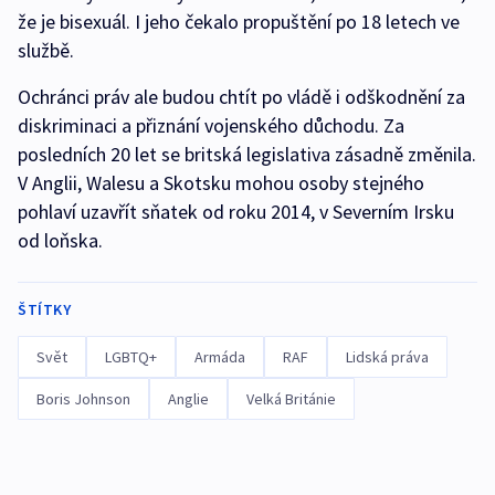
že je bisexuál. I jeho čekalo propuštění po 18 letech ve
službě.
Ochránci práv ale budou chtít po vládě i odškodnění za
diskriminaci a přiznání vojenského důchodu. Za
posledních 20 let se britská legislativa zásadně změnila.
V Anglii, Walesu a Skotsku mohou osoby stejného
pohlaví uzavřít sňatek od roku 2014, v Severním Irsku
od loňska.
ŠTÍTKY
Svět
LGBTQ+
Armáda
RAF
Lidská práva
Boris Johnson
Anglie
Velká Británie