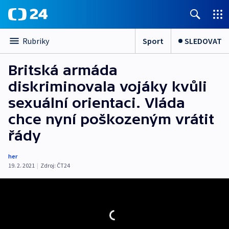
Sport
SLEDOVAT
Rubriky
Britská armáda
diskriminovala vojáky kvůli
sexuální orientaci. Vláda
chce nyní poškozeným vrátit
řády
her
19. 2. 2021
|
Zdroj:
ČT24