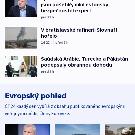
jsou pošetilé, míní estonský
bezpečnostní expert
před 3
h
V bratislavské rafinerii Slovnaft
hořelo
14:22
před 3
h
Saúdská Arábie, Turecko a Pákistán
podepsaly obrannou dohodu
před 5
h
Evropský pohled
ČT24 každý den vybírá z obsahu publikovaného evropskými
veřejnými médii, členy Eurovize.