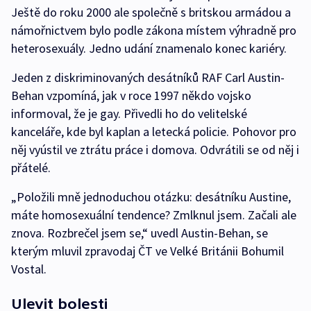
Ještě do roku 2000 ale společně s britskou armádou a
námořnictvem bylo podle zákona místem výhradně pro
heterosexuály. Jedno udání znamenalo konec kariéry.
Jeden z diskriminovaných desátníků RAF Carl Austin-
Behan vzpomíná, jak v roce 1997 někdo vojsko
informoval, že je gay. Přivedli ho do velitelské
kanceláře, kde byl kaplan a letecká policie. Pohovor pro
něj vyústil ve ztrátu práce i domova. Odvrátili se od něj i
přátelé.
„Položili mně jednoduchou otázku: desátníku Austine,
máte homosexuální tendence? Zmlknul jsem. Začali ale
znova. Rozbrečel jsem se,“ uvedl Austin-Behan, se
kterým mluvil zpravodaj ČT ve Velké Británii Bohumil
Vostal.
Ulevit bolesti