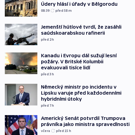
Údery hlásí i úřady v Bělgorodu
08:39
před 58
m
Jemenští hútíové tvrdí, že zasáhli
saúdskoarabskou rafinerii
před 2
h
Kanadu i Evropu dál sužují lesní
požáry. V Britské Kolumbii
evakuovali tisíce lidí
před 3
h
Německý ministr po incidentu v
Lipsku varuje před každodenními
hybridními útoky
před 7
h
Americký Senát potvrdil Trumpova
právníka jako ministra spravedlnosti
včera
před 15
h