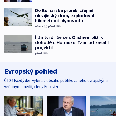
Do Bulharska pronikl zřejmě
ukrajinský dron, explodoval
kilometr od plynovodu
včera
před 16
h
Írán tvrdí, že se s Ománem blíží k
dohodě o Hormuzu. Tam loď zasáhl
projektil
před 18
h
Evropský pohled
ČT24 každý den vybírá z obsahu publikovaného evropskými
veřejnými médii, členy Eurovize.