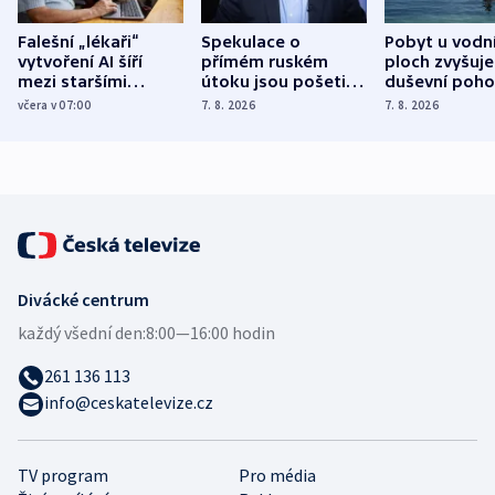
Falešní „lékaři“
Spekulace o
Pobyt u vodn
vytvoření AI šíří
přímém ruském
ploch zvyšuje
mezi staršími
útoku jsou pošetilé,
duševní poho
Poláky nebezpečné
míní estonský
ukázala
včera v 07:00
7. 8. 2026
7. 8. 2026
zdravotní rady
bezpečnostní
mezinárodní 
expert
Divácké centrum
každý všední den:
8:00—16:00 hodin
261 136 113
info@ceskatelevize.cz
TV program
Pro média