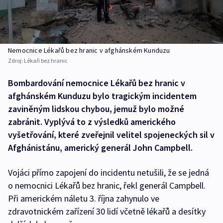
Nemocnice Lékařů bez hranic v afghánském Kunduzu
Zdroj:
Lékaři bez hranic
Bombardování nemocnice Lékařů bez hranic v
afghánském Kunduzu bylo tragickým incidentem
zaviněným lidskou chybou, jemuž bylo možné
zabránit. Vyplývá to z výsledků amerického
vyšetřování, které zveřejnil velitel spojeneckých sil v
Afghánistánu, americký generál John Campbell.
Vojáci přímo zapojení do incidentu netušili, že se jedná
o nemocnici Lékařů bez hranic, řekl generál Campbell.
Při americkém náletu 3. října zahynulo ve
zdravotnickém zařízení 30 lidí včetně lékařů a desítky