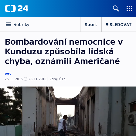
Sport
SLEDOVAT
Rubriky
Bombardování nemocnice v
Kunduzu způsobila lidská
chyba, oznámili Američané
pet
25. 11. 2015
25. 11. 2015
|
Zdroj:
ČTK