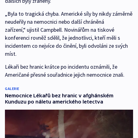
dalších byly zraněny.
„Byla to tragická chyba. Americké síly by nikdy záměrně
neudeřily na nemocnici nebo další chráněná
zařízení,“ ujistil Campbell. Novinářům na tiskové
konferenci rovněž sdělil, že jednotlivci, kteří měli s
incidentem co nejvíce do činění, byli odvoláni ze svých
míst.
Lékaři bez hranic krátce po incidentu oznámili, že
Američané přesné souřadnice jejich nemocnice znali.
GALERIE
Nemocnice Lékařů bez hranic v afghánském
Kunduzu po náletu amerického letectva