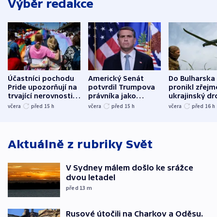
Výběr redakce
Účastníci pochodu
Americký Senát
Do Bulharska
Pride upozorňují na
potvrdil Trumpova
pronikl zřejm
trvající nerovnosti i
právníka jako
ukrajinský dr
společenskou
ministra
explodoval k
včera
před 15
h
včera
před 15
h
včera
před 16
h
atmosféru
spravedlnosti
od plynovod
Aktuálně z rubriky
Svět
V Sydney málem došlo ke srážce
dvou letadel
před 13
m
Rusové útočili na Charkov a Oděsu.