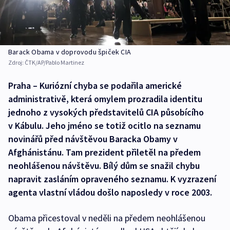
Barack Obama v doprovodu špiček CIA
Zdroj:
ČTK/AP/Pablo Martinez
Praha – Kuriózní chyba se podařila americké
administrativě, která omylem prozradila identitu
jednoho z vysokých představitelů CIA působícího
v Kábulu. Jeho jméno se totiž ocitlo na seznamu
novinářů před návštěvou Baracka Obamy v
Afghánistánu. Tam prezident přiletěl na předem
neohlášenou návštěvu. Bílý dům se snažil chybu
napravit zasláním opraveného seznamu. K vyzrazení
agenta vlastní vládou došlo naposledy v roce 2003.
Obama přicestoval v neděli na předem neohlášenou