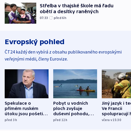
Střelba v thajské škole má řadu
obětí a desítky raněných
07:33
před 6
h
Evropský pohled
ČT24 každý den vybírá z obsahu publikovaného evropskými
veřejnými médii, členy Eurovize.
Spekulace o
Pobyt u vodních
Jiný jazyk i t
přímém ruském
ploch zvyšuje
Ve Francii
útoku jsou pošetilé,
duševní pohodu,
spolupracují h
míní estonský
ukázala
různých zemí
před 3
h
před 12
h
včera v 15:30
bezpečnostní
mezinárodní studie
expert