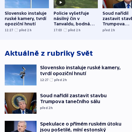
Slovensko instaluje
Policie vyšetřuje
Soud nařídil
ruské kamery, tvrdí
násilný čin v
zastavit stav
opoziční hnutí
Tanvaldu, bodná
Trumpova
zranění při něm
tanečního sá
12:27
před 2
h
17:03
před 2
h
před 2
h
utrpěli tři lidé
Aktuálně z rubriky
Svět
Slovensko instaluje ruské kamery,
tvrdí opoziční hnutí
12:27
před 2
h
Soud nařídil zastavit stavbu
Trumpova tanečního sálu
před 2
h
Spekulace o přímém ruském útoku
jsou pošetilé, míní estonský