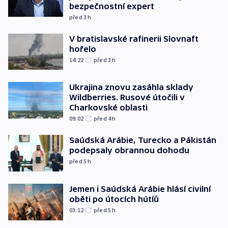
bezpečnostní expert
před 3
h
V bratislavské rafinerii Slovnaft
hořelo
14:22
před 3
h
Ukrajina znovu zasáhla sklady
Wildberries. Rusové útočili v
Charkovské oblasti
09:02
před 4
h
Saúdská Arábie, Turecko a Pákistán
podepsaly obrannou dohodu
před 5
h
Jemen i Saúdská Arábie hlásí civilní
oběti po útocích hútíů
03:12
před 5
h