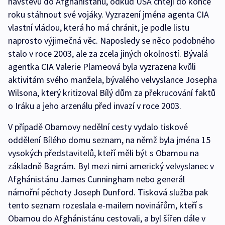
návštěvu do Afghánistánu, odkud USA chtějí do konce
roku stáhnout své vojáky. Vyzrazení jména agenta CIA
vlastní vládou, která ho má chránit, je podle listu
naprosto výjimečná věc. Naposledy se něco podobného
stalo v roce 2003, ale za zcela jiných okolností. Bývalá
agentka CIA Valerie Plameová byla vyzrazena kvůli
aktivitám svého manžela, bývalého velvyslance Josepha
Wilsona, který kritizoval Bílý dům za překrucování faktů
o Iráku a jeho arzenálu před invazí v roce 2003.
V případě Obamovy nedělní cesty vydalo tiskové
oddělení Bílého domu seznam, na němž byla jména 15
vysokých představitelů, kteří měli být s Obamou na
základně Bagrám. Byl mezi nimi americký velvyslanec v
Afghánistánu James Cunningham nebo generál
námořní pěchoty Joseph Dunford. Tisková služba pak
tento seznam rozeslala e-mailem novinářům, kteří s
Obamou do Afghánistánu cestovali, a byl šířen dále v