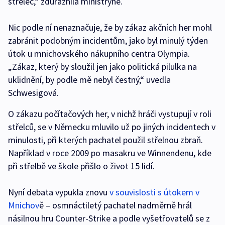
střelec,“ zdůraznila ministryně.
Nic podle ní nenaznačuje, že by zákaz akčních her mohl
zabránit podobným incidentům, jako byl minulý týden
útok u mnichovského nákupního centra Olympia.
„Zákaz, který by sloužil jen jako politická pilulka na
uklidnění, by podle mě nebyl čestný,“ uvedla
Schwesigová.
O zákazu počítačových her, v nichž hráči vystupují v roli
střelců, se v Německu mluvilo už po jiných incidentech v
minulosti, při kterých pachatel použil střelnou zbraň.
Například v roce 2009 po masakru ve Winnendenu, kde
při střelbě ve škole přišlo o život 15 lidí.
Nyní debata vypukla znovu
v souvislosti s útokem v
Mnichov
ě – osmnáctiletý pachatel nadměrně hrál
násilnou hru Counter-Strike a podle vyšetřovatelů se z