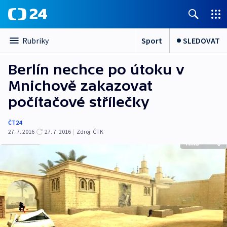
Sport
SLEDOVAT
Rubriky
Berlín nechce po útoku v
Mnichově zakazovat
počítačové střílečky
ČT24
27. 7. 2016
27. 7. 2016
|
Zdroj:
ČTK