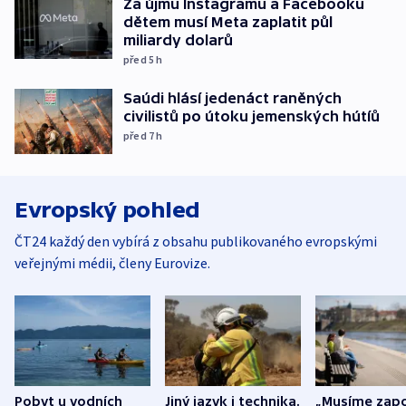
Za újmu Instagramu a Facebooku
dětem musí Meta zaplatit půl
miliardy dolarů
před 5
h
Saúdi hlásí jedenáct raněných
civilistů po útoku jemenských hútíů
před 7
h
Evropský pohled
ČT24 každý den vybírá z obsahu publikovaného evropskými
veřejnými médii, členy Eurovize.
Pobyt u vodních
Jiný jazyk i technika.
„Musíme zapo