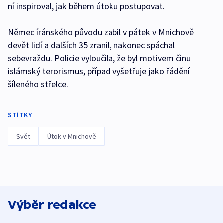
ní inspiroval, jak během útoku postupovat.
Němec íránského původu zabil v pátek v Mnichově
devět lidí a dalších 35 zranil, nakonec spáchal
sebevraždu. Policie vyloučila, že byl motivem činu
islámský terorismus, případ vyšetřuje jako řádění
šíleného střelce.
ŠTÍTKY
Svět
Útok v Mnichově
Výběr redakce