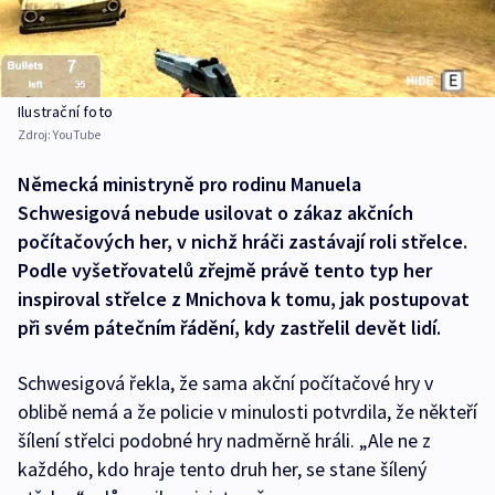
Ilustrační foto
Zdroj:
YouTube
Německá ministryně pro rodinu Manuela
Schwesigová nebude usilovat o zákaz akčních
počítačových her, v nichž hráči zastávají roli střelce.
Podle vyšetřovatelů zřejmě právě tento typ her
inspiroval střelce z Mnichova k tomu, jak postupovat
při svém pátečním řádění, kdy zastřelil devět lidí.
Schwesigová řekla, že sama akční počítačové hry v
oblibě nemá a že policie v minulosti potvrdila, že někteří
šílení střelci podobné hry nadměrně hráli. „Ale ne z
každého, kdo hraje tento druh her, se stane šílený