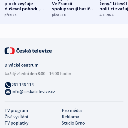
ploch zvyšuje
Ve Francii
ženy.“ Litevšt
duševní pohodu,
spolupracují hasiči z
politici zvažuj
ukázala
různých zemí
dohodu o
před 2
h
před 18
h
5. 8. 2026
mezinárodní studie
demografii
Divácké centrum
každý všední den:
8:00—16:00 hodin
261 136 113
info@ceskatelevize.cz
TV program
Pro média
Živé vysílání
Reklama
TV poplatky
Studio Brno