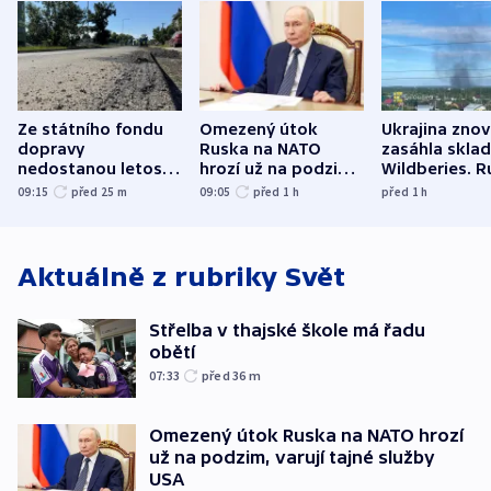
Ze státního fondu
Omezený útok
Ukrajina zno
dopravy
Ruska na NATO
zasáhla skla
nedostanou letos
hrozí už na podzim,
Wildberies. 
kraje na silnice ani
varují tajné služby
útočili v Cha
09:15
před 25
m
09:05
před 1
h
před 1
h
korunu, řekl Půta
USA
oblasti
Aktuálně z rubriky
Svět
Střelba v thajské škole má řadu
obětí
07:33
před 36
m
Omezený útok Ruska na NATO hrozí
už na podzim, varují tajné služby
USA