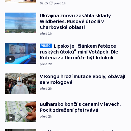
09:05
před 1
h
Ukrajina znovu zasáhla sklady
Wildberies. Rusové útočili v
Charkovské oblasti
před 1
h
Lipsko je „článkem řetězce
VIDEO
ruských útoků“, míní Votápek. Dle
Kotena za tím může být kdokoli
před 2
h
V Kongu hrozí mutace eboly, obávají
se virologové
před 2
h
Bulharsko končí s cenami v levech.
Pocit zdražení přetrvává
před 2
h