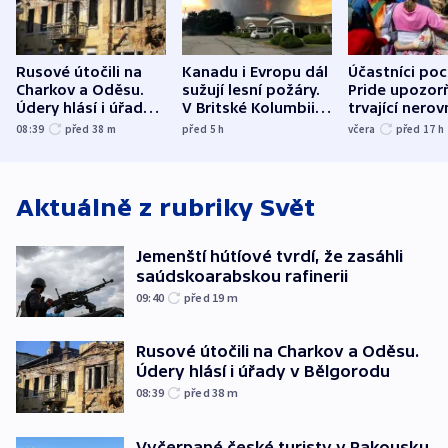
Rusové útočili na
Kanadu i Evropu dál
Účastníci po
Charkov a Oděsu.
sužují lesní požáry.
Pride upozorň
Údery hlásí i úřady v
V Britské Kolumbii
trvající nerov
Bělgorodu
evakuovali tisíce lidí
společensko
08:39
před 38
m
před 5
h
včera
před 17
h
atmosféru
Aktuálně z rubriky
Svět
Jemenští hútíové tvrdí, že zasáhli
saúdskoarabskou rafinerii
09:40
před 19
m
Rusové útočili na Charkov a Oděsu.
Údery hlásí i úřady v Bělgorodu
08:39
před 38
m
Vyčerpané české turisty v Rakousku