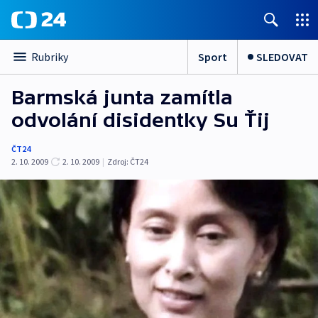
Sport
SLEDOVAT
Rubriky
Barmská junta zamítla
odvolání disidentky Su Ťij
ČT24
2. 10. 2009
2. 10. 2009
|
Zdroj:
ČT24