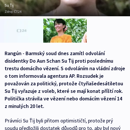
Su Ťij
Zdroj:
ČT24
Rangún - Barmský soud dnes zamítl odvolání
disidentky Do Aun Schan Su Ťij proti poslednímu
trestu domácího vězení. S odvoláním na vládní zdroje
o tom informovala agentura AP. Rozsudek je
považován za politický, protože čtyřiašedesátiletou
Su Ťij vyřazuje z voleb, které se mají konat příští rok.
Politička strávila ve vězení nebo domácím vězení 14
z minulých 20 let.
Právníci Su Ťij byli přitom optimističtí, protože prý
soudu předložili dostatek důvodů pro to, aby byl nový