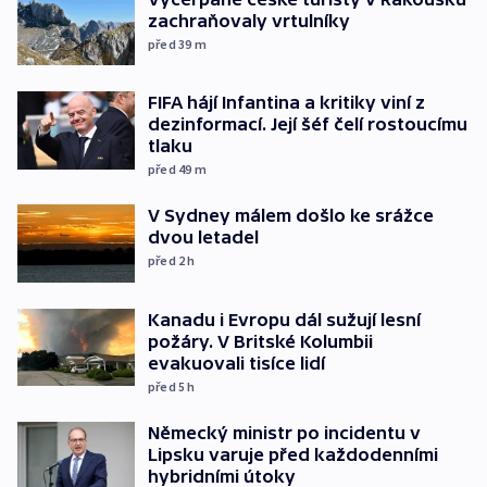
zachraňovaly vrtulníky
před 39
m
FIFA hájí Infantina a kritiky viní z
dezinformací. Její šéf čelí rostoucímu
tlaku
před 49
m
V Sydney málem došlo ke srážce
dvou letadel
před 2
h
Kanadu i Evropu dál sužují lesní
požáry. V Britské Kolumbii
evakuovali tisíce lidí
před 5
h
Německý ministr po incidentu v
Lipsku varuje před každodenními
hybridními útoky