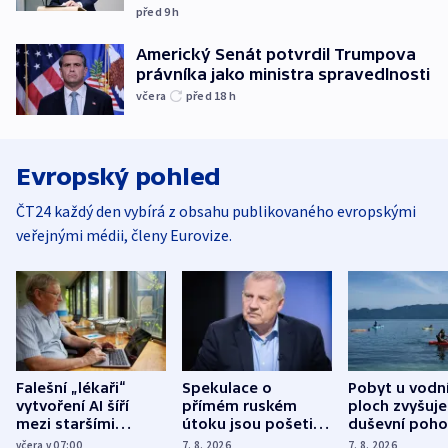
před 9
h
Americký Senát potvrdil Trumpova
právníka jako ministra spravedlnosti
včera
před 18
h
Evropský pohled
ČT24 každý den vybírá z obsahu publikovaného evropskými
veřejnými médii, členy Eurovize.
Falešní „lékaři“
Spekulace o
Pobyt u vodn
vytvoření AI šíří
přímém ruském
ploch zvyšuje
mezi staršími
útoku jsou pošetilé,
duševní poho
Poláky nebezpečné
míní estonský
ukázala
včera v 07:00
7. 8. 2026
7. 8. 2026