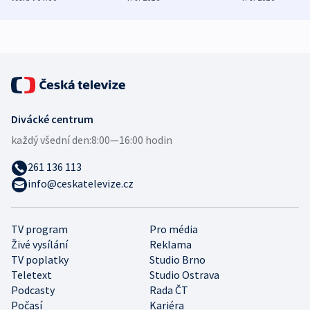
zdravotní rady
bezpečnostní
mezinárodní 
expert
Divácké centrum
každý všední den:
8:00—16:00 hodin
261 136 113
info@ceskatelevize.cz
TV program
Pro média
Živé vysílání
Reklama
TV poplatky
Studio Brno
Teletext
Studio Ostrava
Podcasty
Rada ČT
Počasí
Kariéra