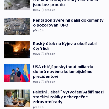
jsou bez proudu
09:15
před 2
h
Pentagon zveřejnil další dokumenty
o pozorování UFO
před 2
h
Ruský útok na Kyjev a okolí zabil
čtyři lidi
08:20
před 3
h
USA chtějí poskytnout miliardu
dolarů novému kolumbijskému
prezidentovi
06:51
před 6
h
Falešní „lékaři“ vytvoření AI šíří mezi
staršími Poláky nebezpečné
zdravotní rady
před 7
h