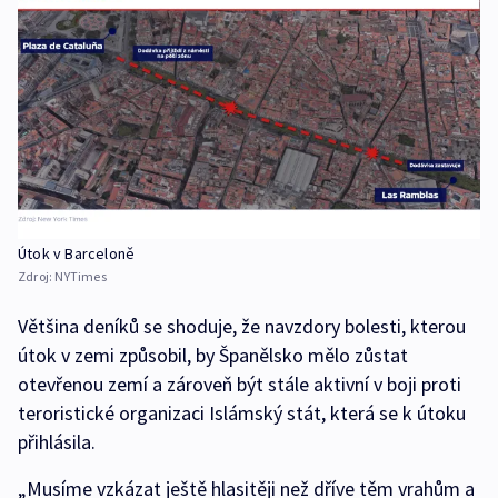
Útok v Barceloně
Zdroj:
NYTimes
Většina deníků se shoduje, že navzdory bolesti, kterou
útok v zemi způsobil, by Španělsko mělo zůstat
otevřenou zemí a zároveň být stále aktivní v boji proti
teroristické organizaci Islámský stát, která se k útoku
přihlásila.
„Musíme vzkázat ještě hlasitěji než dříve těm vrahům a