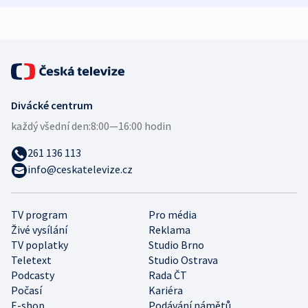
expert
Divácké centrum
každý všední den:
8:00—16:00 hodin
261 136 113
info@ceskatelevize.cz
TV program
Pro média
Živé vysílání
Reklama
TV poplatky
Studio Brno
Teletext
Studio Ostrava
Podcasty
Rada ČT
Počasí
Kariéra
E-shop
Podávání námětů