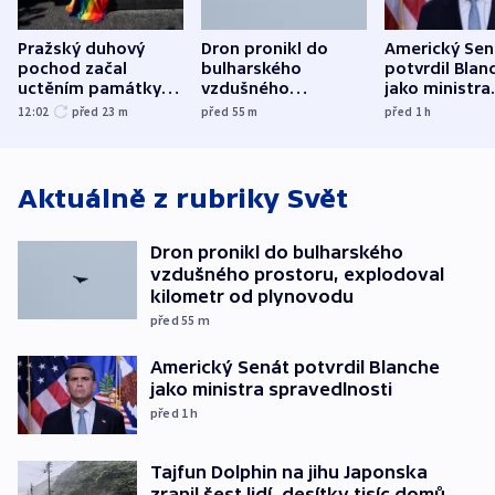
Pražský duhový
Dron pronikl do
Americký Sen
pochod začal
bulharského
potvrdil Blan
uctěním památky
vzdušného
jako ministra
obětí berlínského
prostoru,
spravedlnost
12:02
před 23
m
před 55
m
před 1
h
útoku
explodoval kilometr
od plynovodu
Aktuálně z rubriky
Svět
Dron pronikl do bulharského
vzdušného prostoru, explodoval
kilometr od plynovodu
před 55
m
Americký Senát potvrdil Blanche
jako ministra spravedlnosti
před 1
h
Tajfun Dolphin na jihu Japonska
zranil šest lidí, desítky tisíc domů