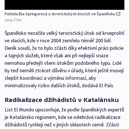
Politoložka Springerová o teroristických útocích ve Španělsku
Zdroj:
ČT24
Španělsko nezažilo velký teroristický útok od krveprolití
ve vlacích, kde v roce 2004 zemřelo téměř 200 lidí.
Deník soudí, že to bylo zčásti díky efektivní práci policie
a tajných služeb, které však ani při nejlepší snaze
nemohou předejít všem útokům podobného typu. Lidé
by teď neměli ztrácet důvěru v úřady, které ještě musejí
zlepšit koordinaci a výměnu informací, aby
minimalizovaly riziko dalších útoků, dodává El País.
Radikalizace džihádistů v Katalánsku
List El Mundo upozorňuje, že podle španělských expertů
je Katalánsko regionem, kde se odehrává radikalizace
džihádistů rychleji než v jiných oblastech země. Zčásti