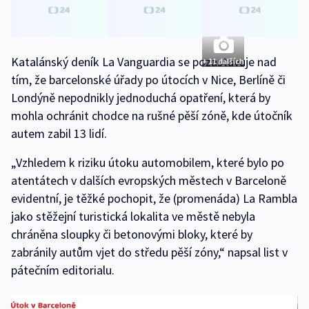
Katalánský deník La Vanguardia se pozastavuje nad
+ 11 dalších
tím, že barcelonské úřady po útocích v Nice, Berlíně či
Londýně nepodnikly jednoduchá opatření, která by
mohla ochránit chodce na rušné pěší zóně, kde útočník
autem zabil 13 lidí.
„Vzhledem k riziku útoku automobilem, které bylo po
atentátech v dalších evropských městech v Barceloně
evidentní, je těžké pochopit, že (promenáda) La Rambla
jako stěžejní turistická lokalita ve městě nebyla
chráněna sloupky či betonovými bloky, které by
zabránily autům vjet do středu pěší zóny,“ napsal list v
pátečním editorialu.