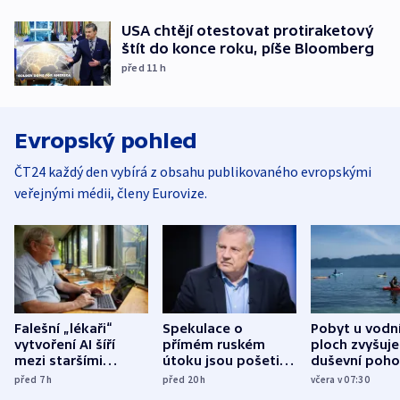
USA chtějí otestovat protiraketový
štít do konce roku, píše Bloomberg
před 11
h
Evropský pohled
ČT24 každý den vybírá z obsahu publikovaného evropskými
veřejnými médii, členy Eurovize.
Falešní „lékaři“
Spekulace o
Pobyt u vodn
vytvoření AI šíří
přímém ruském
ploch zvyšuje
mezi staršími
útoku jsou pošetilé,
duševní poho
Poláky nebezpečné
míní estonský
ukázala
před 7
h
před 20
h
včera v 07:30
zdravotní rady
bezpečnostní
mezinárodní 