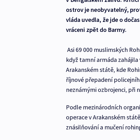
ostrov je neobyvatelný, pro
vláda uvedla, že jde o doč
vráceni zpět do Barmy.
Asi 69 000 muslimských Roh
když tamní armáda zahájila 
Arakanském státě, kde Rohin
říjnové přepadení policejní
neznámými ozbrojenci, při 
Podle mezinárodních organiza
operace v Arakanském státě
znásilňování a mučení rohings