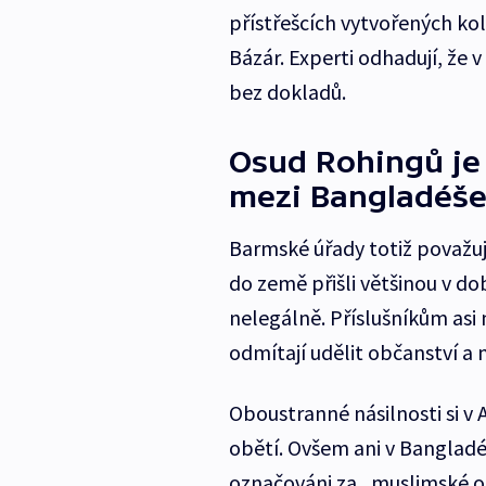
přístřešcích vytvořených k
Bázár. Experti odhadují, že 
bez dokladů.
Osud Rohingů je
mezi Bangladéš
Barmské úřady totiž považuj
do země přišli většinou v do
nelegálně. Příslušníkům asi
odmítají udělit občanství a 
Oboustranné násilnosti si v 
obětí. Ovšem ani v Bangladé
označováni za „muslimské 