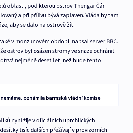
elů oblasti, pod kterou ostrov Thengar Čár
olovaný a při přílivu bývá zaplaven. Vláda by tam
e, aby se dalo na ostrově žít.
 také v monzunovém období, napsal server BBC.
i, že ostrov byl osázen stromy ve snaze ochránit
otrvá nejméně deset let, než bude tento
 nemáme, oznámila barmská vládní komise
íků nyní žije v oficiálních uprchlických
sítky tisíc dalších přežívají v provizorních