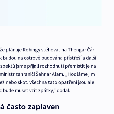
 že plánuje Rohingy stěhovat na Thengar Čár
k budou na ostrově budována přístřeší a další
aspektů jsme přijali rozhodnutí přemístit je na
í ministr zahraničí Šahriar Alam. „Hodláme jim
ež nebo skot. Všechna tato opatření jsou ale
c bude muset vzít zpátky,“ dodal.
vá často zaplaven