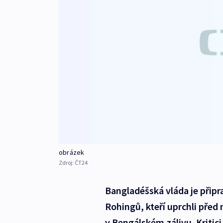
obrázek
Zdroj:
ČT24
Bangladéšská vláda je připr
Rohingů, kteří uprchli před
v Bengálském zálivu. Kritici