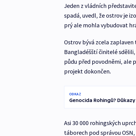
Jeden z vládních představit
spadá, uvedl, že ostrov je iz
prý ale mohla vybudovat hráz
Ostrov bývá zcela zaplaven
Bangladéšští činitelé sdělil
půdu před povodněmi, ale p
projekt dokončen.
ODKAZ
Genocida Rohingů? Důkazy
Asi 30 000 rohingských uprchl
táborech pod správou OSN, de