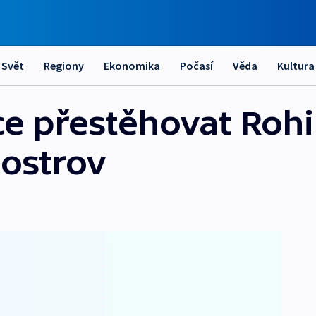
Svět
Regiony
Ekonomika
Počasí
Věda
Kultura
e přestěhovat Roh
ostrov