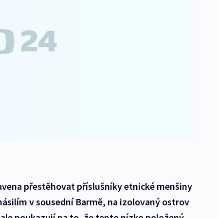
avena přestěhovat příslušníky etnické menšiny
 násilím v sousední Barmě, na izolovaný ostrov
 ale poukazují na to, že tento nízko položený