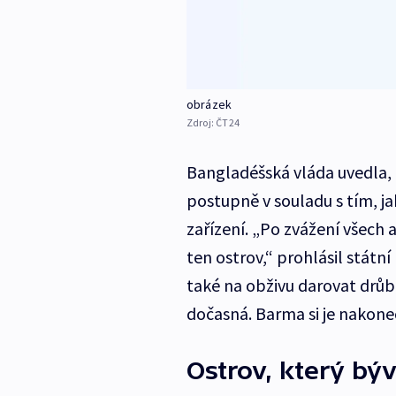
obrázek
Zdroj:
ČT24
Bangladéšská vláda uvedla,
postupně v souladu s tím, ja
zařízení. „Po zvážení všech 
ten ostrov,“ prohlásil státn
také na obživu darovat drůb
dočasná. Barma si je nakone
Ostrov, který bý