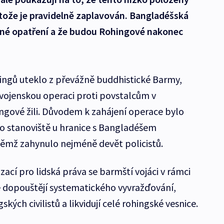
tože je pravidelně zaplavován. Bangladéšská
asné opatření a že budou Rohingové nakonec
ingů uteklo z převážně buddhistické Barmy,
vojenskou operaci proti povstalcům v
gové žili. Důvodem k zahájení operace bylo
ho stanoviště u hranice s Bangladéšem
němž zahynulo nejméně devět policistů.
cí pro lidská práva se barmští vojáci v rámci
 dopouštějí systematického vyvražďování,
kých civilistů a likvidují celé rohingské vesnice.