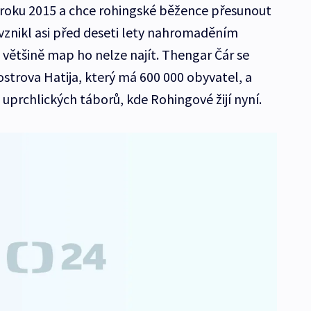
z roku 2015 a chce rohingské běžence přesunout
 vznikl asi před deseti lety nahromaděním
 většině map ho nelze najít. Thengar Čár se
ostrova Hatija, který má 600 000 obyvatel, a
uprchlických táborů, kde Rohingové žijí nyní.