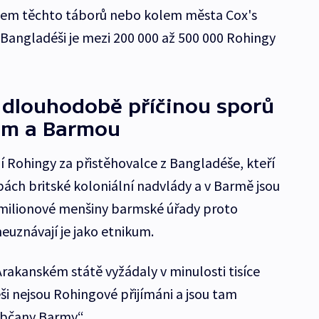
olem těchto táborů nebo kolem města Cox's
v Bangladéši je mezi 200 000 až 500 000 Rohingy
 dlouhodobě příčinou sporů
em a Barmou
í Rohingy za přistěhovalce z Bangladéše, kteří
bách britské koloniální nadvlády a v Barmě jsou
 milionové menšiny barmské úřady proto
neuznávají je jako etnikum.
Arakanském státě vyžádaly v minulosti tisíce
ši nejsou Rohingové přijímáni a jsou tam
občany Barmy“.