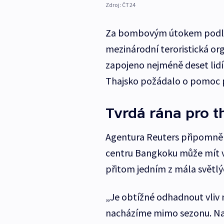
Zdroj:
ČT24
Za bombovým útokem podle t
mezinárodní teroristická org
zapojeno nejméně deset lidí
Thajsko požádalo o pomoc př
Tvrdá rána pro t
Agentura Reuters připomněl
centru Bangkoku může mít ve
přitom jedním z mála světl
„Je obtížné odhadnout vliv 
nacházíme mimo sezonu. Na 