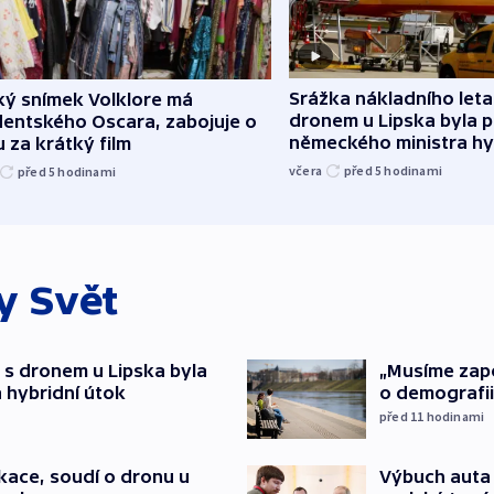
Srážka nákladního leta
ký snímek Volklore má
dronem u Lipska byla 
dentského Oscara, zabojuje o
německého ministra hy
 za krátký film
včera
před 5
hodinami
před 5
hodinami
ky
Svět
 s dronem u Lipska byla
„Musíme zapoj
 hybridní útok
o demografii
před 11
hodinami
ace, soudí o dronu u
Výbuch auta 