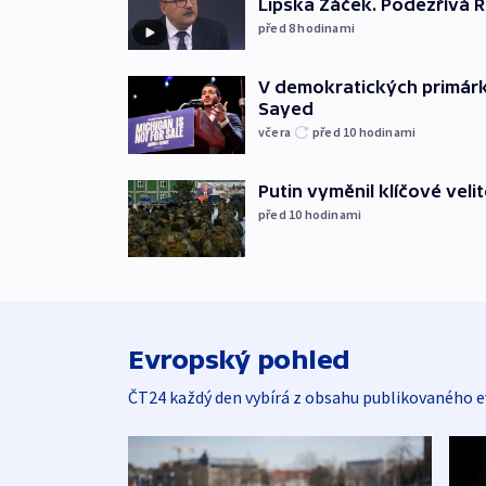
Lipska Žáček. Podezřívá 
před 8
hodinami
V demokratických primárká
Sayed
včera
před 10
hodinami
Putin vyměnil klíčové velit
před 10
hodinami
Evropský pohled
ČT24 každý den vybírá z obsahu publikovaného e