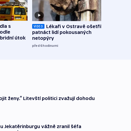
dla s
Lékaři v Ostravě ošetřili už
Koali
VIDEO
podle
patnáct lidí pokousaných
novel
bridní útok
netopýry
zájm
před 6
hodinami
před 7
it ženy.“ Litevští politici zvažují dohodu
u Jekatěrinburgu vážně zranil šéfa