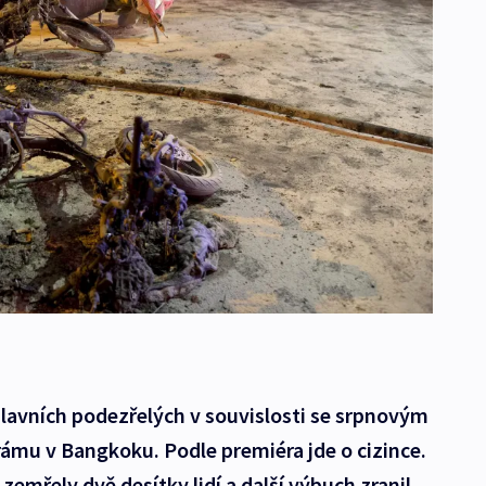
hlavních podezřelých v souvislosti se srpnovým
ámu v Bangkoku. Podle premiéra jde o cizince.
zemřely dvě desítky lidí a další výbuch zranil.