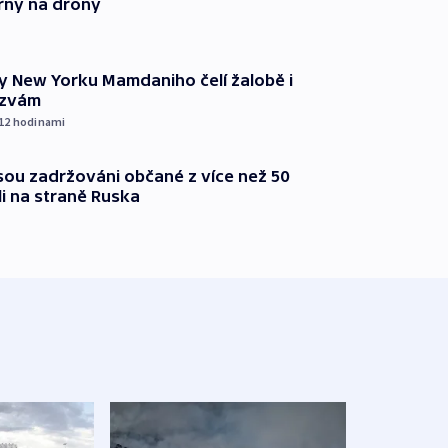
rny na drony
ty New Yorku Mamdaniho čelí žalobě i
ýzvám
 12
hodinami
jsou zadržováni občané z více než 50
li na straně Ruska