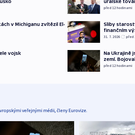
Rusko
uralské tová
před 12
hodinami
ch v Michiganu zvítězil El-
Sliby staros
finančním v
31. 7. 2026
před
ele vojsk
Na Ukrajině 
zemí. Bojova
před 12
hodinami
vropskými veřejnými médii, členy Eurovize.