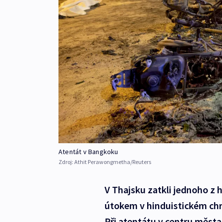
Atentát v Bangkoku
Zdroj:
Athit Perawongmetha/Reuters
V Thajsku zatkli jednoho z 
útokem v hinduistickém chr
Při atentátu v centru města 