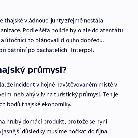
hajské vládnoucí junty zřejmě nestála
anizace. Podle šéfa policie bylo ale do atentátu
 a útočníci ho plánovali dlouho dopředu.
i pátrání po pachatelích i Interpol.
hajský průmysl?
a, že incident v hojně navštěvovaném místě v
lmi neblahý vliv na turistický průmysl. Ten je
ých bodů thajské ekonomiky.
na hrubý domácí produkt, protože se nyní
jasnější důsledky musíme počkat do října.