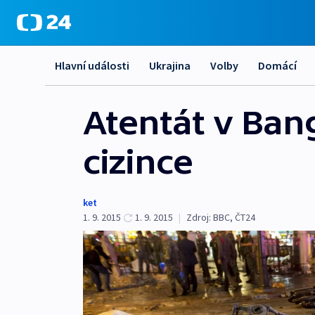
Hlavní události
Ukrajina
Volby
Domácí
Atentát v Ban
cizince
ket
1. 9. 2015
1. 9. 2015
|
Zdroj:
BBC
,
ČT24