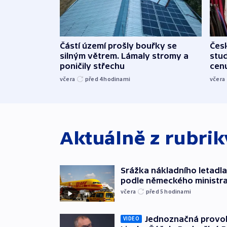
Částí území prošly bouřky se
Čes
silným větrem. Lámaly stromy a
stu
poničily střechu
cenu
včera
před 4
hodinami
včera
Aktuálně z rubri
Srážka nákladního letadla
podle německého ministra
včera
před 5
hodinami
Jednoznačná provok
VIDEO