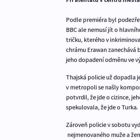
Podle premiéra byl podezřel
BBC ale nemusí jít o hlavní
tričku, kterého v inkriminov
chrámu Erawan zanechává ba
jeho dopadení odměnu ve výši
Thajská policie už dopadla
v metropoli se našly kompon
potvrdil, že jde o cizince, 
spekulovala, že jde o Turka.
Zároveň policie v sobotu vy
nejmenovaného muže a ženu. 