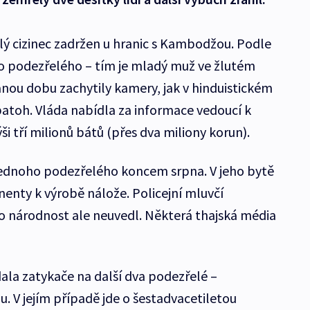
ý cizinec zadržen u hranic s Kambodžou. Podle
ho podezřelého – tím je mladý muž ve žlutém
anou dobu zachytily kamery, jak v hinduistickém
toh. Vláda nabídla za informace vedoucí k
 tří milionů bátů (přes dva miliony korun).
 jednoho podezřelého koncem srpna. V jeho bytě
enty k výrobě nálože. Policejní mluvčí
jeho národnost ale neuvedl. Některá thajská média
dala zatykače na další dva podezřelé –
V jejím případě jde o šestadvacetiletou