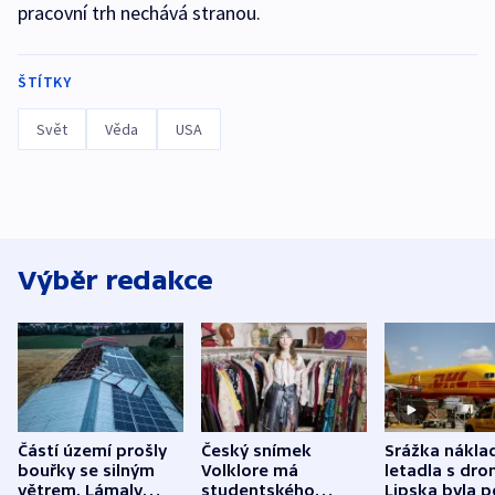
pracovní trh nechává stranou.
ŠTÍTKY
Svět
Věda
USA
Výběr redakce
Částí území prošly
Český snímek
Srážka nákla
bouřky se silným
Volklore má
letadla s dr
větrem. Lámaly
studentského
Lipska byla p