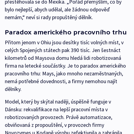
přestěhovala se do Mexika. „Pořád přemýšlím, co by
bylo nejlepší, abych udělal, ale žádnou odpověď
nemám,“ neví si rady propuštěný dělník.
Paradox amerického pracovního trhu
Přitom jenom v Ohiu jsou desítky tisíc volných míst, v
celých Spojených státech pak 390 tisíc. Jen šestnáct
kilometrů od Maysova domu hledá lidi robotizovaná
firma na letecké součástky. Je to paradox amerického
pracovního trhu: Mays, jako mnoho nezaměstnaných,
nemá potřebné dovednosti, a firmy nemohou najít
dělníky.
Model, který by skýtal naději, úspěšně funguje v
Dánsku: rekvalifikace na lepší pracovní místa v
robotizovaných provozech. Právě automatizace,
obviňovaná z propouštění, v provozech firmy
Novozymes u Kodaně výrobu zefektivnila a zabránila