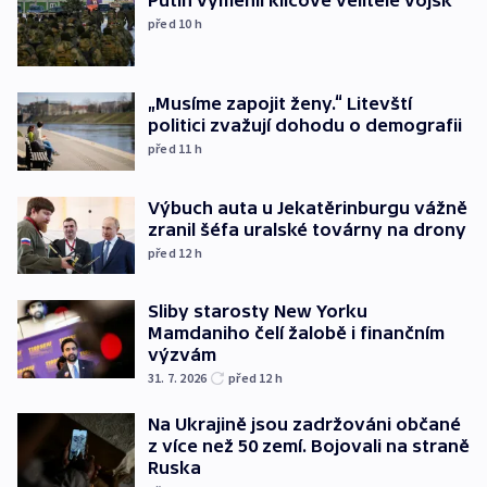
před 10
h
„Musíme zapojit ženy.“ Litevští
politici zvažují dohodu o demografii
před 11
h
Výbuch auta u Jekatěrinburgu vážně
zranil šéfa uralské továrny na drony
před 12
h
Sliby starosty New Yorku
Mamdaniho čelí žalobě i finančním
výzvám
31. 7. 2026
před 12
h
Na Ukrajině jsou zadržováni občané
z více než 50 zemí. Bojovali na straně
Ruska