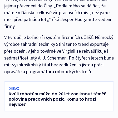
jejímu převedení do Číny. „Podle mého se dá říct, že
máme v Dánsku celkově víc pracovních míst, než jsme
měli před patnácti lety,“ říká Jesper Haugaard z vedení
firmy.
V Evropě je běžnější i systém firemních učilišť. Německý
výrobce zahradní techniky Stihl tento trend exportuje
přes oceán, v jeho továrně ve Virginii se rekvalifikuje i
sedmatřicetiletý A. J. Scherman. Po čtyřech letech bude
mít vysokoškolský titul bez zadlužení a jistou práci
opraváře a programátora robotických strojů.
ODKAZ
Kvůli robotům může do 20 let zaniknout téměř
polovina pracovních pozic. Komu to hrozí
nejvíce?