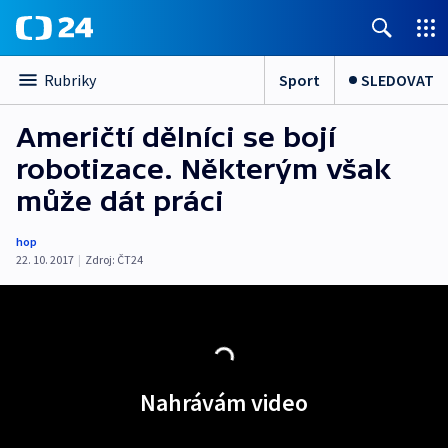
Sport
SLEDOVAT
Rubriky
Američtí dělníci se bojí
robotizace. Některým však
může dát práci
hop
22. 10. 2017
|
Zdroj:
ČT24
Nahrávám video