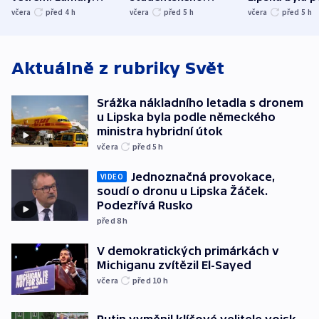
stromy a poničily
Oscara, zabojuje o
německého mi
včera
před 4
h
včera
před 5
h
včera
před 5
h
střechu
cenu za krátký film
hybridní útok
Aktuálně z rubriky
Svět
Srážka nákladního letadla s dronem
u Lipska byla podle německého
ministra hybridní útok
včera
před 5
h
Jednoznačná provokace,
VIDEO
soudí o dronu u Lipska Žáček.
Podezřívá Rusko
před 8
h
V demokratických primárkách v
Michiganu zvítězil El-Sayed
včera
před 10
h
Putin vyměnil klíčové velitele vojsk