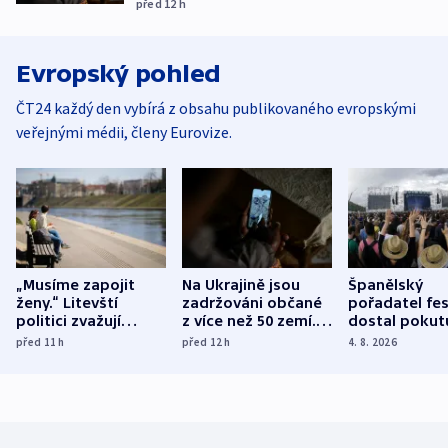
před 12
h
Evropský pohled
ČT24 každý den vybírá z obsahu publikovaného evropskými
veřejnými médii, členy Eurovize.
„Musíme zapojit
Na Ukrajině jsou
Španělský
ženy.“ Litevští
zadržováni občané
pořadatel fes
politici zvažují
z více než 50 zemí.
dostal pokut
dohodu o
Bojovali na straně
nekalé prakti
před 11
h
před 12
h
4. 8. 2026
demografii
Ruska