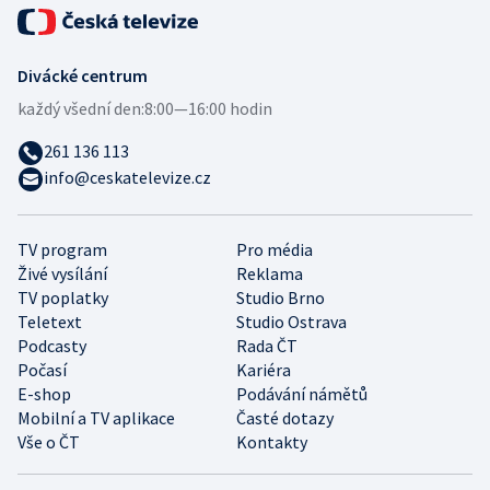
Divácké centrum
každý všední den:
8:00—16:00 hodin
261 136 113
info@ceskatelevize.cz
TV program
Pro média
Živé vysílání
Reklama
TV poplatky
Studio Brno
Teletext
Studio Ostrava
Podcasty
Rada ČT
Počasí
Kariéra
E-shop
Podávání námětů
Mobilní a TV aplikace
Časté dotazy
Vše o ČT
Kontakty