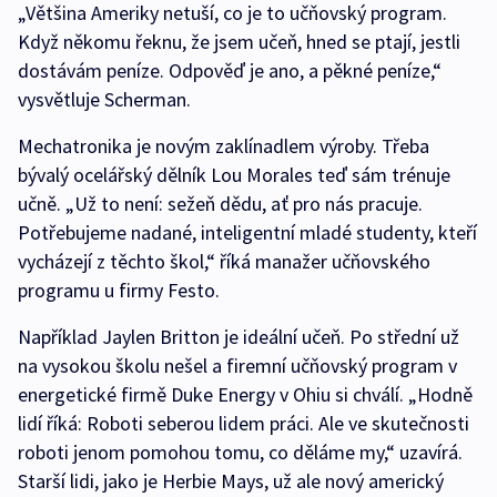
„Většina Ameriky netuší, co je to učňovský program.
Když někomu řeknu, že jsem učeň, hned se ptají, jestli
dostávám peníze. Odpověď je ano, a pěkné peníze,“
vysvětluje Scherman.
Mechatronika je novým zaklínadlem výroby. Třeba
bývalý ocelářský dělník Lou Morales teď sám trénuje
učně. „Už to není: sežeň dědu, ať pro nás pracuje.
Potřebujeme nadané, inteligentní mladé studenty, kteří
vycházejí z těchto škol,“ říká manažer učňovského
programu u firmy Festo.
Například Jaylen Britton je ideální učeň. Po střední už
na vysokou školu nešel a firemní učňovský program v
energetické firmě Duke Energy v Ohiu si chválí. „Hodně
lidí říká: Roboti seberou lidem práci. Ale ve skutečnosti
roboti jenom pomohou tomu, co děláme my,“ uzavírá.
Starší lidi, jako je Herbie Mays, už ale nový americký