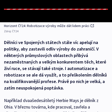
Horizont ČT24: Robotizace výroby může dát lidem práci
Zdroj:
ČT24
Dělníci ve Spojených státech stále víc apelují na
politiky, aby zastavili odliv výroby do zahraničí. V
některých průmyslových oblastech přibývá
nezaměstnaných a velkým konkurentem těch, které
živí ruce, se stávají také stroje. I automatizace a
robotizace se ale dá využít, a to přeškolením dělníků
na kvalifikovanější profese. Právě po nich je velká, a
zatím neuspokojená poptávka.
Například dvaašedesátiletý Herbie Mays je dělník z
Ohia. V březnu továrna, kde pracoval, zavřela a