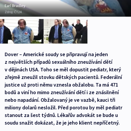
Earl Bradley
Zdroj:
ČT24
Dover – Americké soudy se připravují na jeden
z největších případů sexuálního zneužívání dětí
v dějinách USA. Toho se měl dopustit pediatr, který
zřejmě zneužil stovku dětských pacientů. Federální
justice už proti němu vznesla obžalobu. Ta má 471
bodů a viní ho mimo zneužívání dětí i ze znásilnění
nebo napadání. Obžalovaný je ve vazbě, kauci tři
miliony dolarů nesložil. Před porotou by měl pediatr
stanout za šest týdnů. Lékařův advokát se bude u
soudu snažit dokázat, že je jeho klient nepříčetný.