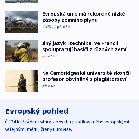
Evropská unie má rekordně nízké
zásoby zemního plynu
11:23
před 5
h
Jiný jazyk i technika. Ve Francii
spolupracují hasiči z různých zemí
před 5
h
Na Cambridgeské univerzitě skončil
profesor obviněný z plagiátorství
před 6
h
Evropský pohled
ČT24 každý den vybírá z obsahu publikovaného evropskými
veřejnými médii, členy Eurovize.