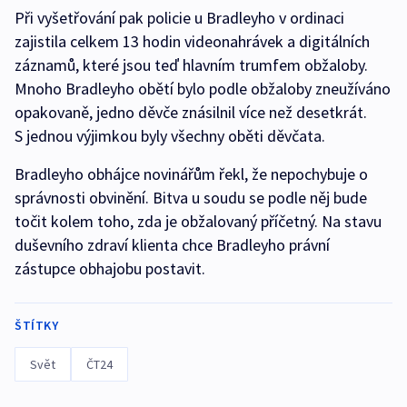
Při vyšetřování pak policie u Bradleyho v ordinaci
zajistila celkem 13 hodin videonahrávek a digitálních
záznamů, které jsou teď hlavním trumfem obžaloby.
Mnoho Bradleyho obětí bylo podle obžaloby zneužíváno
opakovaně, jedno děvče znásilnil více než desetkrát.
S jednou výjimkou byly všechny oběti děvčata.
Bradleyho obhájce novinářům řekl, že nepochybuje o
správnosti obvinění. Bitva u soudu se podle něj bude
točit kolem toho, zda je obžalovaný příčetný. Na stavu
duševního zdraví klienta chce Bradleyho právní
zástupce obhajobu postavit.
ŠTÍTKY
Svět
ČT24