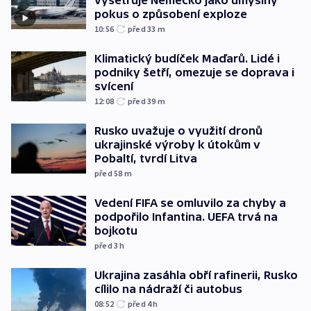
pokus o způsobení exploze
10:56
před 33
m
Klimatický budíček Maďarů. Lidé i
podniky šetří, omezuje se doprava i
svícení
12:08
před 39
m
Rusko uvažuje o využití dronů
ukrajinské výroby k útokům v
Pobaltí, tvrdí Litva
před 58
m
Vedení FIFA se omluvilo za chyby a
podpořilo Infantina. UEFA trvá na
bojkotu
před 3
h
Ukrajina zasáhla obří rafinerii, Rusko
cílilo na nádraží či autobus
08:52
před 4
h