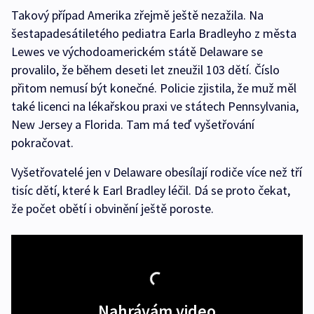
Takový případ Amerika zřejmě ještě nezažila. Na
šestapadesátiletého pediatra Earla Bradleyho z města
Lewes ve východoamerickém státě Delaware se
provalilo, že během deseti let zneužil 103 dětí. Číslo
přitom nemusí být konečné. Policie zjistila, že muž měl
také licenci na lékařskou praxi ve státech Pennsylvania,
New Jersey a Florida. Tam má teď vyšetřování
pokračovat.
Vyšetřovatelé jen v Delaware obesílají rodiče více než tří
tisíc dětí, které k Earl Bradley léčil. Dá se proto čekat,
že počet obětí i obvinění ještě poroste.
Nahrávám video