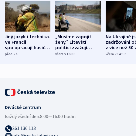
Jiný jazyk i technika.
„Musíme zapojit
Na Ukrajině j
Ve Francii
ženy.“ Litevští
zadržováni o
spolupracují hasiči z
politici zvažují
z více než 50 
různých zemí
dohodu o
Bojovali na s
před 5
h
včera v 16:00
včera v 14:37
demografii
Ruska
Divácké centrum
každý všední den:
8:00—16:00 hodin
261 136 113
info@ceskatelevize.cz