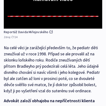
Reportáž Davida Miřejovského
Zdroj:
ČT24
Na celé věci je zarážející především to, že pediatr děti
zneužíval už v roce 1998. Případ se ale provalil až na
sklonku loňského roku. Rodiče zneužívaných dětí
přitom Bradleyho prý podezírali celá léta. Jeho údajně
divného chování si navíc všimli i jeho kolegové. Pediatr
byl ale zatčen až loni v prosinci poté, co se dvouleté
děvče svěřilo své matce, že jí doktor způsobil bolest,
když ji po vyšetření vzal do suterénu své ordinace.
Advokát založí obhajobu na nepříčetnosti klienta