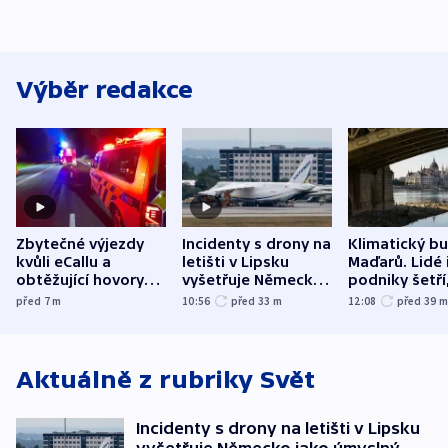
Výběr redakce
Zbytečné výjezdy
Incidenty s drony na
Klimatický b
kvůli eCallu a
letišti v Lipsku
Maďarů. Lidé 
obtěžující hovory
vyšetřuje Německo
podniky šetří
zdržují záchranáře
jako úmyslný pokus
omezuje se d
před 7
m
10:56
před 33
m
12:08
před 39
o způsobení
i svícení
exploze
Aktuálně z rubriky
Svět
Incidenty s drony na letišti v Lipsku
vyšetřuje Německo jako úmyslný