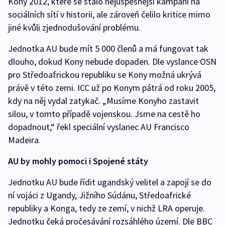
Kony 2012, které se stalo nejúspěšnější kampaní na
sociálních sítí v historii, ale zároveň čelilo kritice mimo
jiné kvůli zjednodušování problému.
Jednotka AU bude mít 5 000 členů a má fungovat tak
dlouho, dokud Kony nebude dopaden. Dle vyslance OSN
pro Středoafrickou republiku se Kony možná ukrývá
právě v této zemi. ICC už po Konym pátrá od roku 2005,
kdy na něj vydal zatykač. „Musíme Konyho zastavit
silou, v tomto případě vojenskou. Jsme na cestě ho
dopadnout,“ řekl speciální vyslanec AU Francisco
Madeira.
AU by mohly pomoci i Spojené státy
Jednotku AU bude řídit ugandský velitel a zapojí se do
ní vojáci z Ugandy, Jižního Súdánu, Středoafrické
republiky a Konga, tedy ze zemí, v nichž LRA operuje.
Jednotku čeká pročesávání rozsáhlého území. Dle BBC