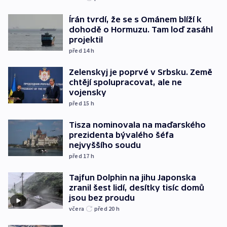
Írán tvrdí, že se s Ománem blíží k
dohodě o Hormuzu. Tam loď zasáhl
projektil
před 14
h
Zelenskyj je poprvé v Srbsku. Země
chtějí spolupracovat, ale ne
vojensky
před 15
h
Tisza nominovala na maďarského
prezidenta bývalého šéfa
nejvyššího soudu
před 17
h
Tajfun Dolphin na jihu Japonska
zranil šest lidí, desítky tisíc domů
jsou bez proudu
včera
před 20
h