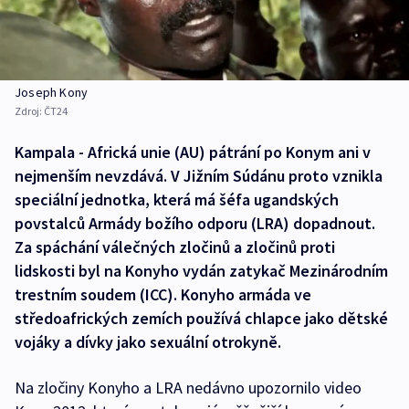
Joseph Kony
Zdroj:
ČT24
Kampala - Africká unie (AU) pátrání po Konym ani v
nejmenším nevzdává. V Jižním Súdánu proto vznikla
speciální jednotka, která má šéfa ugandských
povstalců Armády božího odporu (LRA) dopadnout.
Za spáchání válečných zločinů a zločinů proti
lidskosti byl na Konyho vydán zatykač Mezinárodním
trestním soudem (ICC). Konyho armáda ve
středoafrických zemích používá chlapce jako dětské
vojáky a dívky jako sexuální otrokyně.
Na zločiny Konyho a LRA nedávno upozornilo video