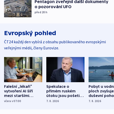
Pentagon zveřejnil další dokumenty
o pozorování UFO
před 20
h
Evropský pohled
ČT24 každý den vybírá z obsahu publikovaného evropskými
veřejnými médii, členy Eurovize.
Falešní „lékaři“
Spekulace o
Pobyt u vodn
vytvoření AI šíří
přímém ruském
ploch zvyšuje
mezi staršími
útoku jsou pošetilé,
duševní poho
Poláky nebezpečné
míní estonský
ukázala
včera v 07:00
7. 8. 2026
7. 8. 2026
zdravotní rady
bezpečnostní
mezinárodní 
expert