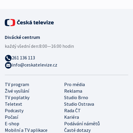
Divácké centrum
každý všední den:
8:00—16:00 hodin
261 136 113
info@ceskatelevize.cz
TV program
Pro média
Živé vysílání
Reklama
TV poplatky
Studio Brno
Teletext
Studio Ostrava
Podcasty
Rada ČT
Počasí
Kariéra
E-shop
Podávání námětů
Mobilní a TV aplikace
Časté dotazy