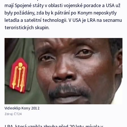
mají Spojené státy v oblasti vojenské poradce a USA už
byly požádány, zda by k pátrání po Konym neposkytly
letadla a satelitní technologii. V USA je LRA na seznamu
teroristických skupin.
Videoklip Kony 2012
Zdroj:
ČT24
LRA, která vznikla zhruba před 20 lety, mívala v