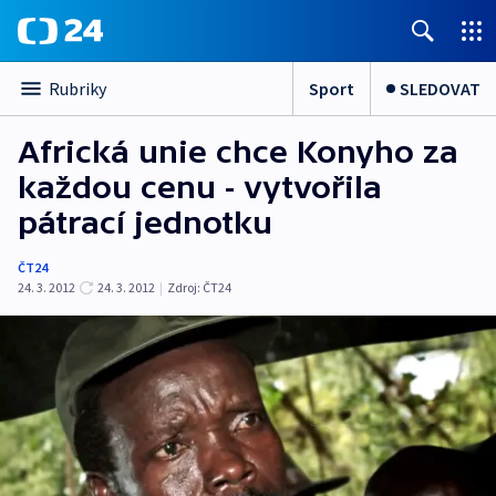
Sport
SLEDOVAT
Rubriky
Africká unie chce Konyho za
každou cenu - vytvořila
pátrací jednotku
ČT24
24. 3. 2012
24. 3. 2012
|
Zdroj:
ČT24