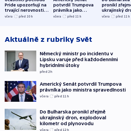
Pride upozorňují na
potvrdil Trumpova
pronikl zřejm
trvající nerovnosti i
právníka jako
ukrajinský dr
společenskou
ministra
explodoval k
včera
před 10
h
včera
před 11
h
včera
před 12
h
atmosféru
spravedlnosti
od plynovod
Aktuálně z rubriky
Svět
Německý ministr po incidentu v
Lipsku varuje před každodenními
hybridními útoky
před 2
h
Americký Senát potvrdil Trumpova
právníka jako ministra spravedlnosti
včera
před 11
h
Do Bulharska pronikl zřejmě
ukrajinský dron, explodoval
kilometr od plynovodu
včera
před 12
h