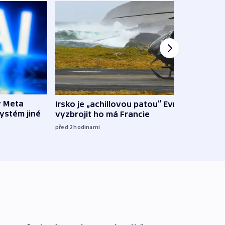
y Meta
Irsko je „achillovou patou“ Evropy,
VIDEO
systém jiné
vyzbrojit ho má Francie
pravi
před 2
hodinami
před 3