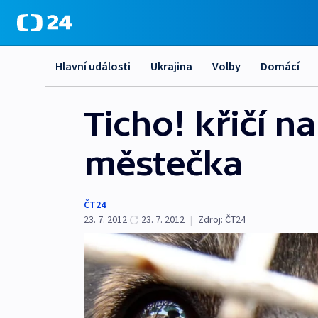
Hlavní události
Ukrajina
Volby
Domácí
Ticho! křičí n
městečka
ČT24
23. 7. 2012
23. 7. 2012
|
Zdroj:
ČT24