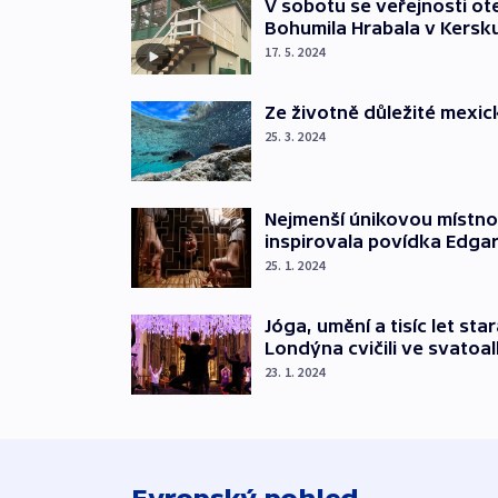
V sobotu se veřejnosti o
Bohumila Hrabala v Kersk
17. 5. 2024
Ze životně důležité mexic
25. 3. 2024
Nejmenší únikovou místnost
inspirovala povídka Edgar
25. 1. 2024
Jóga, umění a tisíc let st
Londýna cvičili ve svatoa
23. 1. 2024