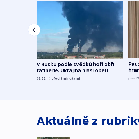
Pau
V Rusku podle svědků hoří obří
hra
rafinerie. Ukrajina hlásí oběti
před 
08:52
před 8
minutami
Aktuálně z rubri