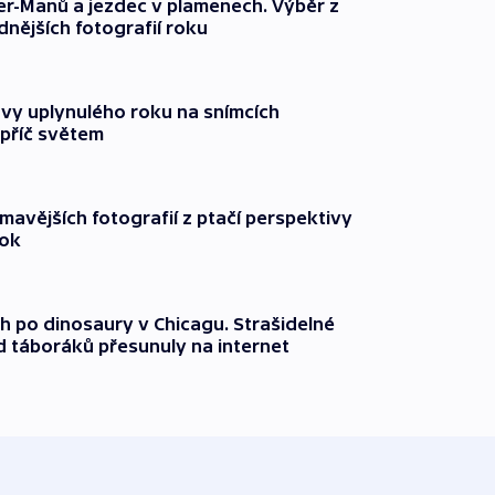
er-Manů a jezdec v plamenech. Výběr z
nějších fotografií roku
avy uplynulého roku na snímcích
příč světem
mavějších fotografií z ptačí perspektivy
rok
ch po dinosaury v Chicagu. Strašidelné
d táboráků přesunuly na internet