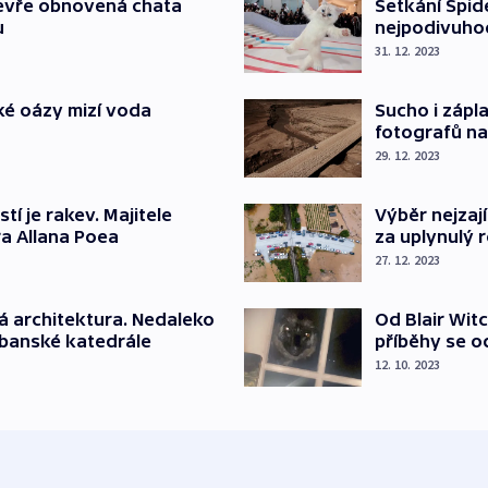
tevře obnovená chata
Setkání Spid
u
nejpodivuhod
31. 12. 2023
ké oázy mizí voda
Sucho i zápl
fotografů na
29. 12. 2023
í je rakev. Majitele
Výběr nejzají
a Allana Poea
za uplynulý 
27. 12. 2023
ará architektura. Nedaleko
Od Blair Wit
lbanské katedrále
příběhy se o
12. 10. 2023