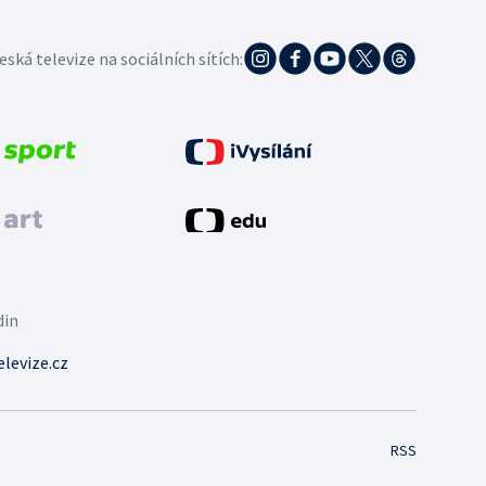
eská televize na sociálních sítích:
din
levize.cz
RSS