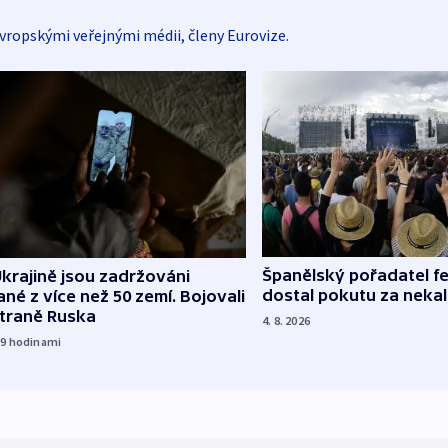
vropskými veřejnými médii, členy Eurovize.
Španělský pořadatel fe
krajině jsou zadržováni
dostal pokutu za nekal
né z více než 50 zemí. Bojovali
straně Ruska
4. 8. 2026
19
hodinami