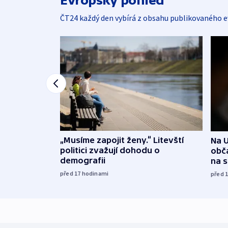
Evropský pohled
ČT24 každý den vybírá z obsahu publikovaného e
„Musíme zapojit ženy.“ Litevští
Na U
politici zvažují dohodu o
obča
demografii
na 
před 17
hodinami
před 