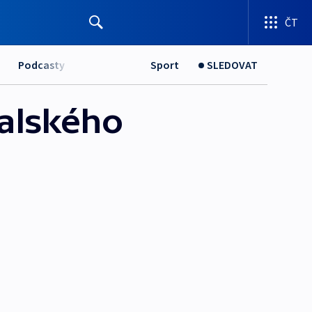
ČT
Podcasty
Sport
SLEDOVAT
talského