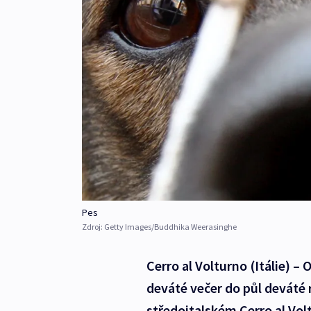
Pes
Zdroj:
Getty Images/Buddhika Weerasinghe
Cerro al Volturno (Itálie) –
deváté večer do půl deváté r
středoitalském Cerro al Volt