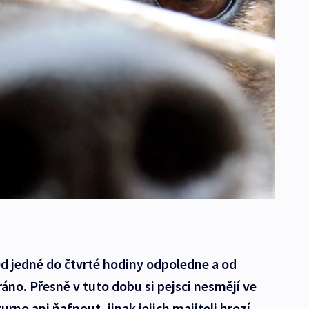
 Od jedné do čtvrté hodiny odpoledne a od
áno. Přesně v tuto dobu si pejsci nesmějí ve
urno ani ňafnout, jinak jejich majiteli hrozí