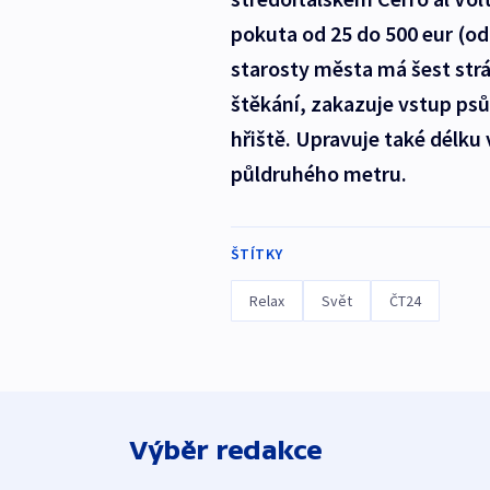
pokuta od 25 do 500 eur (od
starosty města má šest str
štěkání, zakazuje vstup ps
hřiště. Upravuje také délku
půldruhého metru.
ŠTÍTKY
Relax
Svět
ČT24
Výběr redakce