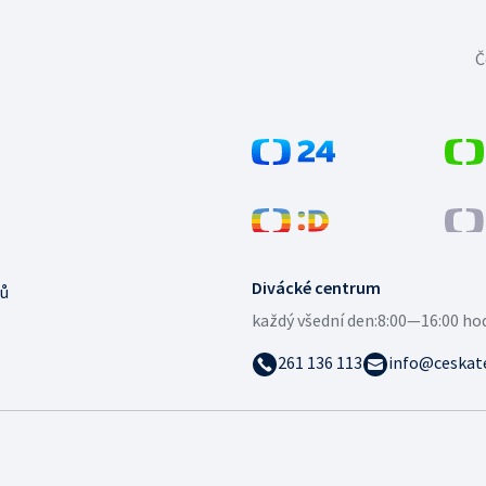
Č
Divácké centrum
ů
každý všední den:
8:00—16:00 ho
261 136 113
info@ceskate