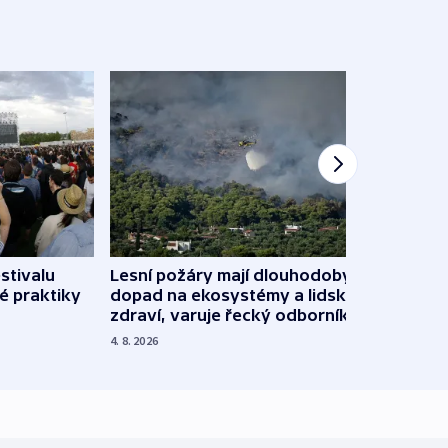
stivalu
Lesní požáry mají dlouhodobý
Ukraj
é praktiky
dopad na ekosystémy a lidské
Franc
zdraví, varuje řecký odborník
požá
4. 8. 2026
3. 8. 20