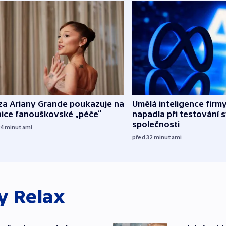
za Ariany Grande poukazuje na
Umělá inteligence firm
nice fanouškovské „péče“
napadla při testování 
společnosti
24
minutami
před 32
minutami
ky
Relax