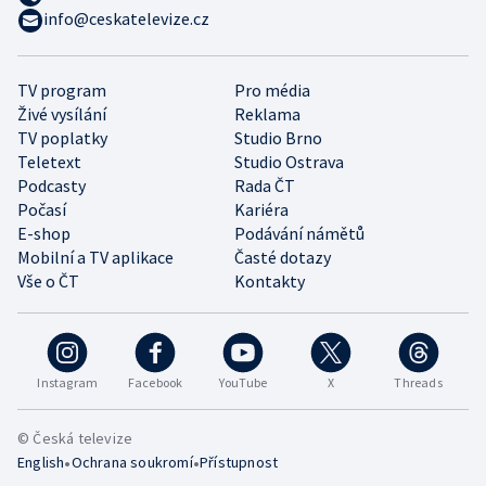
info@ceskatelevize.cz
TV program
Pro média
Živé vysílání
Reklama
TV poplatky
Studio Brno
Teletext
Studio Ostrava
Podcasty
Rada ČT
Počasí
Kariéra
E-shop
Podávání námětů
Mobilní a TV aplikace
Časté dotazy
Vše o ČT
Kontakty
Instagram
Facebook
YouTube
X
Threads
© Česká televize
•
•
English
Ochrana soukromí
Přístupnost