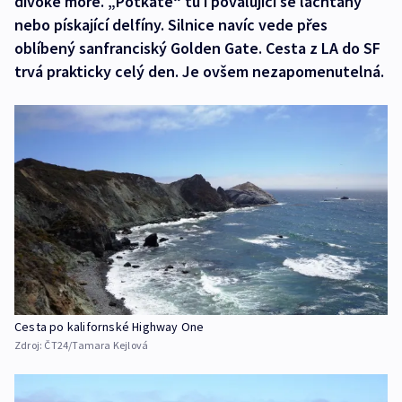
divoké moře. „Potkáte“ tu i povalující se lachtany
nebo pískající delfíny. Silnice navíc vede přes
oblíbený sanfranciský Golden Gate. Cesta z LA do SF
trvá prakticky celý den. Je ovšem nezapomenutelná.
Cesta po kalifornské Highway One
Zdroj:
ČT24/Tamara Kejlová