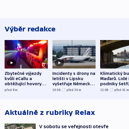
Výběr redakce
Zbytečné výjezdy
Incidenty s drony na
Klimatický b
kvůli eCallu a
letišti v Lipsku
Maďarů. Lidé 
obtěžující hovory
vyšetřuje Německo
podniky šetří
zdržují záchranáře
jako úmyslný pokus
omezuje se d
před 9
m
10:56
před 34
m
12:08
před 41
o způsobení
i svícení
exploze
Aktuálně z rubriky
Relax
V sobotu se veřejnosti otevře