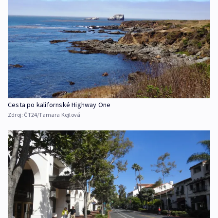
Cesta po kalifornské Highway One
Zdroj:
ČT24/Tamara Kejlová