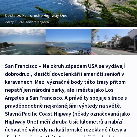
Cesta po kalifornské Highway One
Zdroj:
ČT24/Tamara Kejlová
San Francisco – Na okruh západem USA se vydávají
dobrodruzi, klasičtí dovolenkáři i američtí senioři v
karavanech. Mezi význačné body této trasy přitom
nepatří jen národní parky, ale i města jako Los
Angeles a San Francisco. A právě ty spojuje silnice s
pravděpodobně nejkrásnějšími výhledy na světě.
Slavná Pacific Coast Higway (někdy označovaná jako
Highway One) měří zhruba tisíc kilometrů a nabízí
úchvatné výhledy na kalifornské rozeklané útesy a