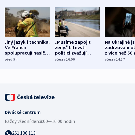
Jiný jazyk i technika.
„Musíme zapojit
Na Ukrajině j
Ve Francii
ženy.“ Litevští
zadržováni o
spolupracují hasiči z
politici zvažují
z více než 50 
různých zemí
dohodu o
Bojovali na s
před 5
h
včera v 16:00
včera v 14:37
demografii
Ruska
Divácké centrum
každý všední den:
8:00—16:00 hodin
261 136 113