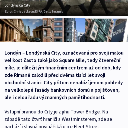
Londýnská City
Zdroj:
Chris Jackson/ISIFA/Getty Images
Londýn – Londýnská City, označovaná pro svoji malou
velikost často také jako Square Mile, tedy čtvereční
míle, je důležitým finančním centrem už od dob, kdy
zde Římané založili před dvěma tisíci let svoji
obchodní stanici. City přitom nenabízí jenom pohledy
na velkolepé fasády bankovních domů a pojišťoven,
ale i celou řadu významných pamětihodností.
Vstupní branou do City je z jihu Tower Bridge. Na
západě tato čtvrť hraničí s Westminsterem, zde se
nachází i slavná novinářská ulice Fleet Street,