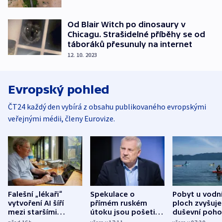
Od Blair Witch po dinosaury v
Chicagu. Strašidelné příběhy se od
táboráků přesunuly na internet
12. 10. 2023
Evropský pohled
ČT24 každý den vybírá z obsahu publikovaného evropskými
veřejnými médii, členy Eurovize.
Falešní „lékaři“
Spekulace o
Pobyt u vodn
vytvoření AI šíří
přímém ruském
ploch zvyšuje
mezi staršími
útoku jsou pošetilé,
duševní poho
Poláky nebezpečné
míní estonský
ukázala