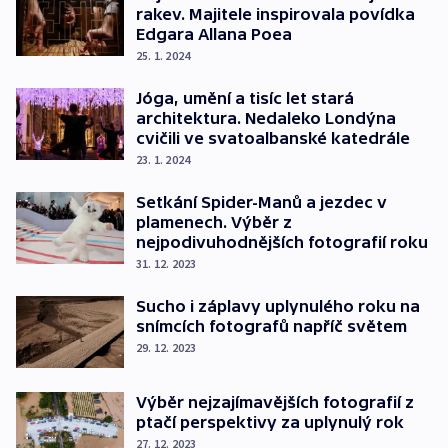
rakev. Majitele inspirovala povídka
Edgara Allana Poea
25. 1. 2024
Jóga, umění a tisíc let stará
architektura. Nedaleko Londýna
cvičili ve svatoalbanské katedrále
23. 1. 2024
Setkání Spider-Manů a jezdec v
plamenech. Výběr z
nejpodivuhodnějších fotografií roku
31. 12. 2023
Sucho i záplavy uplynulého roku na
snímcích fotografů napříč světem
29. 12. 2023
Výběr nejzajímavějších fotografií z
ptačí perspektivy za uplynulý rok
27. 12. 2023