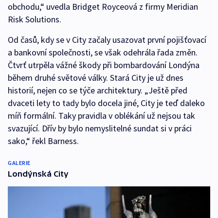
obchodu,“ uvedla Bridget Royceová z firmy Meridian
Risk Solutions.
Od časů, kdy se v City začaly usazovat první pojišťovací
a bankovní společnosti, se však odehrála řada změn.
Čtvrť utrpěla vážné škody při bombardování Londýna
během druhé světové války. Stará City je už dnes
historií, nejen co se týče architektury. „Ještě před
dvaceti lety to tady bylo docela jiné, City je teď daleko
míň formální. Taky pravidla v oblékání už nejsou tak
svazující. Dřív by bylo nemyslitelné sundat si v práci
sako,“ řekl Barness.
GALERIE
Londýnská City