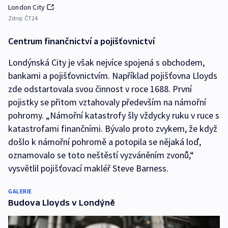
London City
Zdroj:
ČT24
Centrum finančnictví a pojišťovnictví
Londýnská City je však nejvíce spojená s obchodem,
bankami a pojišťovnictvím. Například pojišťovna Lloyds
zde odstartovala svou činnost v roce 1688. První
pojistky se přitom vztahovaly především na námořní
pohromy. „Námořní katastrofy šly vždycky ruku v ruce s
katastrofami finančními. Bývalo proto zvykem, že když
došlo k námořní pohromě a potopila se nějaká loď,
oznamovalo se toto neštěstí vyzváněním zvonů,“
vysvětlil pojišťovací makléř Steve Barness.
GALERIE
Budova Lloyds v Londýně