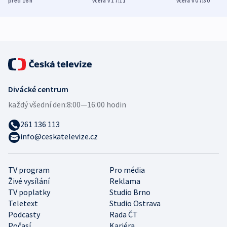
před 16
h
včera v 17:11
včera v 07:30
zdravotní rady
bezpečnostní
mezinárodní 
expert
Divácké centrum
každý všední den:
8:00—16:00 hodin
261 136 113
info@ceskatelevize.cz
TV program
Pro média
Živé vysílání
Reklama
TV poplatky
Studio Brno
Teletext
Studio Ostrava
Podcasty
Rada ČT
Počasí
Kariéra