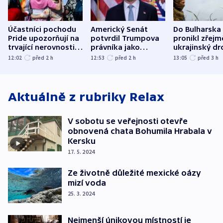
Účastníci pochodu
Americký Senát
Do Bulharska
Pride upozorňují na
potvrdil Trumpova
pronikl zřejm
trvající nerovnosti i
právníka jako
ukrajinský dr
společenskou
ministra
explodoval k
12:02
před 2
h
12:53
před 2
h
13:05
před 3
h
atmosféru
spravedlnosti
od plynovod
Aktuálně z rubriky
Relax
V sobotu se veřejnosti otevře
obnovená chata Bohumila Hrabala v
Kersku
17. 5. 2024
Ze životně důležité mexické oázy
mizí voda
25. 3. 2024
Nejmenší únikovou místností je