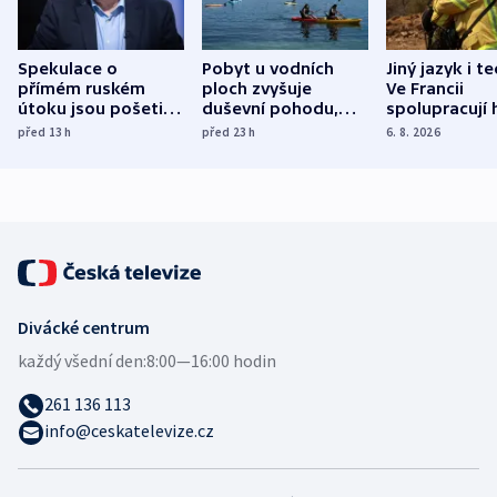
Spekulace o
Pobyt u vodních
Jiný jazyk i t
přímém ruském
ploch zvyšuje
Ve Francii
útoku jsou pošetilé,
duševní pohodu,
spolupracují h
míní estonský
ukázala
různých zemí
před 13
h
před 23
h
6. 8. 2026
bezpečnostní
mezinárodní studie
expert
Divácké centrum
každý všední den:
8:00—16:00 hodin
261 136 113
info@ceskatelevize.cz