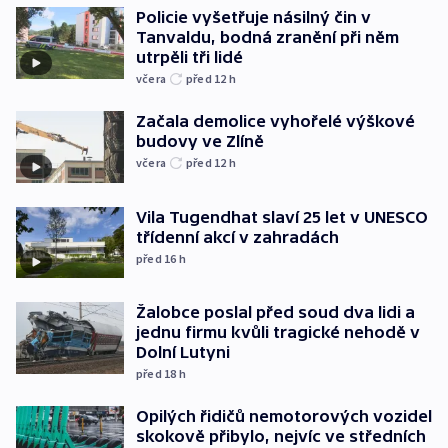
Policie vyšetřuje násilný čin v
Tanvaldu, bodná zranění při něm
utrpěli tři lidé
včera
před 12
h
Začala demolice vyhořelé výškové
budovy ve Zlíně
včera
před 12
h
Vila Tugendhat slaví 25 let v UNESCO
třídenní akcí v zahradách
před 16
h
Žalobce poslal před soud dva lidi a
jednu firmu kvůli tragické nehodě v
Dolní Lutyni
před 18
h
Opilých řidičů nemotorových vozidel
skokově přibylo, nejvíc ve středních