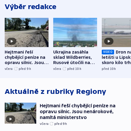
Výběr redakce
Hejtmani řeší
Ukrajina zasáhla
Dron n
VIDEO
chybějící peníze na
sklad Wildberries,
letišti u Lips
opravu silnic. Jsou
Rusové útočili na
skoro kilo trh
nenárokové, namítá
trh, hasiče či
indicie ukazuj
včera
před 9
h
včera
před 10
h
před 10
h
ministerstvo
stadion
Rusko
Aktuálně z rubriky
Regiony
Hejtmani řeší chybějící peníze na
opravu silnic. Jsou nenárokové,
namítá ministerstvo
včera
před 9
h