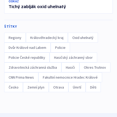
ODKAZ
Tichý zabíják oxid uhelnatý
ŠTÍTKY
Regiony
Královéhradecký kraj
Oxid uhelnatý
Dvůr Králové nad Labem
Policie
Policie České republiky
Hasičský záchranný sbor
Zdravotnická záchranná služba
Hasiči
Okres Trutnov
CNN Prima News
Fakultní nemocnice Hradec Králové
Česko
Zemní plyn
Otrava
Úmrtí
Děti