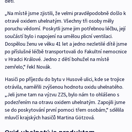
dětí.
„Na místě jsme zjistili, že velmi pravděpodobně došlo k
otravě oxidem uhelnatým. Všechny tři osoby měly
poruchu vědomí. Poskytli jsme jim potřebnou léčbu, její
součástí bylo i napojení na umělou plicní ventilaci.
Dospělou ženu ve věku 41 let a jedno nezletilé dítě jsme
po příslušné léčbě transportovali do Fakultní nemocnice
v Hradci Králové. Jedno z dětí bohužel na místě
zemřelo,“ řekl Novák.
Hasiči po příjezdu do bytu v Husově ulici, kde se trojice
otrávila, naměřili zvýšenou hodnotu oxidu uhelnatého.
„Jeli jsme tam na výzvu ZZS, bylo nám to ohlášeno s
podezřením na otravu oxidem uhelnatým. Zapojili jsme
se do poskytování první pomoci třem osobám,“ sdělila
mluvčí krajských hasičů Martina Götzová.