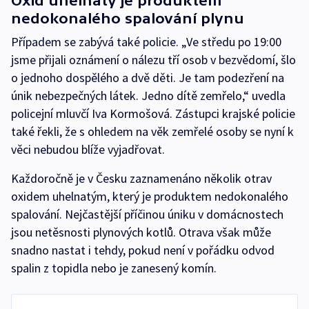
Oxid uhelnatý je produktem
nedokonalého spalování plynu
Případem se zabývá také policie. „Ve středu po 19:00
jsme přijali oznámení o nálezu tří osob v bezvědomí, šlo
o jednoho dospělého a dvě děti. Je tam podezření na
únik nebezpečných látek. Jedno dítě zemřelo,“ uvedla
policejní mluvčí Iva Kormošová. Zástupci krajské policie
také řekli, že s ohledem na věk zemřelé osoby se nyní k
věci nebudou blíže vyjadřovat.
Každoročně je v Česku zaznamenáno několik otrav
oxidem uhelnatým, který je produktem nedokonalého
spalování. Nejčastější příčinou úniku v domácnostech
jsou netěsnosti plynových kotlů. Otrava však může
snadno nastat i tehdy, pokud není v pořádku odvod
spalin z topidla nebo je zanesený komín.