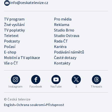
info@ceskatelevize.cz
TV program
Pro média
Živé vysílání
Reklama
TV poplatky
Studio Brno
Teletext
Studio Ostrava
Podcasty
Rada ČT
Počasí
Kariéra
E-shop
Podávání námětů
Mobilní a TV aplikace
Časté dotazy
Vše o ČT
Kontakty
Instagram
Facebook
YouTube
X
Threads
© Česká televize
•
•
English
Ochrana soukromí
Přístupnost