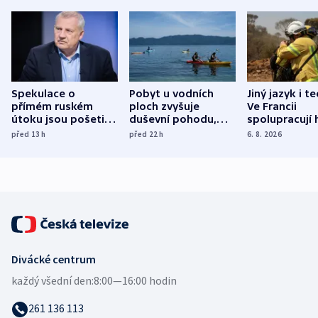
Spekulace o
Pobyt u vodních
Jiný jazyk i t
přímém ruském
ploch zvyšuje
Ve Francii
útoku jsou pošetilé,
duševní pohodu,
spolupracují h
míní estonský
ukázala
různých zemí
před 13
h
před 22
h
6. 8. 2026
bezpečnostní
mezinárodní studie
expert
Divácké centrum
každý všední den:
8:00—16:00 hodin
261 136 113