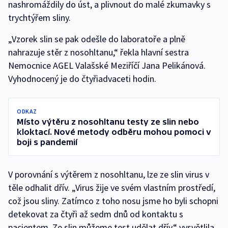
nashromáždily do úst, a plivnout do malé zkumavky s
trychtýřem sliny.
„Vzorek slin se pak odešle do laboratoře a plně
nahrazuje stěr z nosohltanu,“ řekla hlavní sestra
Nemocnice AGEL Valašské Meziříčí Jana Pelikánová.
Vyhodnocený je do čtyřiadvaceti hodin.
ODKAZ
Místo výtěru z nosohltanu testy ze slin nebo
kloktací. Nové metody odběru mohou pomoci v
boji s pandemií
V porovnání s výtěrem z nosohltanu, lze ze slin virus v
těle odhalit dřív. „Virus žije ve svém vlastním prostředí,
což jsou sliny. Zatímco z toho nosu jsme ho byli schopni
detekovat za čtyři až sedm dnů od kontaktu s
pacientem. Ze slin můžeme test udělat dřív,“ vysvětlila