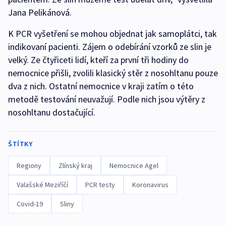
Jana Pelikánová.
K PCR vyšetření se mohou objednat jak samoplátci, tak
indikovaní pacienti. Zájem o odebírání vzorků ze slin je
velký. Ze čtyřiceti lidí, kteří za první tři hodiny do
nemocnice přišli, zvolili klasický stěr z nosohltanu pouze
dva z nich. Ostatní nemocnice v kraji zatím o této
metodě testování neuvažují. Podle nich jsou výtěry z
nosohltanu dostačující.
ŠTÍTKY
Regiony
Zlínský kraj
Nemocnice Agel
Valašské Meziříčí
PCR testy
Koronavirus
Covid-19
Sliny