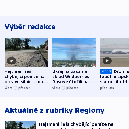
Výběr redakce
Hejtmani řeší
Ukrajina zasáhla
Dron n
VIDEO
chybějící peníze na
sklad Wildberries,
letišti u Lips
opravu silnic. Jsou
Rusové útočili na
skoro kilo trh
nenárokové, namítá
trh, hasiče či
indicie ukazuj
včera
před 9
h
včera
před 9
h
před 10
h
ministerstvo
stadion
Rusko
Aktuálně z rubriky
Regiony
Hejtmani řeší chybějící peníze na