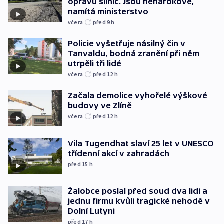
opravu silnic. Jsou nenárokové,
namítá ministerstvo
včera
před 9
h
Policie vyšetřuje násilný čin v
Tanvaldu, bodná zranění při něm
utrpěli tři lidé
včera
před 12
h
Začala demolice vyhořelé výškové
budovy ve Zlíně
včera
před 12
h
Vila Tugendhat slaví 25 let v UNESCO
třídenní akcí v zahradách
před 15
h
Žalobce poslal před soud dva lidi a
jednu firmu kvůli tragické nehodě v
Dolní Lutyni
před 17
h