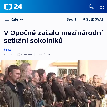
Sport
SLEDOVAT
Rubriky
V Opočně začalo mezinárodní
setkání sokolníků
ČT24
7. 10. 2010
7. 10. 2010
|
Zdroj:
ČT24