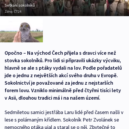
Setkání sokolníků
Zdroj:
ČT24
Opočno – Na východ Čech přijela s dravci více než
stovka sokolníků. Pro lidi si připravili ukázky výcviku,
hlavně se ale s ptáky vydali na lov. Podle pořadatelů
jde o jednu z největších akcí svého druhu v Evropě.
Sokolnictví je považované za jednu z nejstarších
forem lovu. Vzniklo minimálně před čtyřmi tisíci lety
v Asii, dlouhou tradici má i na našem území.
Sedmiletou samici jestřába Laru lidé před časem našli v
lese s polámaným křídlem. Sokolník Petr Zvolánek se
nemocného ptáka ujal a staral se o něj. Zbytečné to