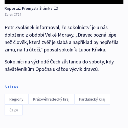
Reportáž Přemysla Šrámka
Zdroj:
ČT24
Petr Zvolánek informoval, že sokolnictví je u nás
doloženo z období Velké Moravy. „Dravec pozná lépe
než člověk, která zvěř je slabá a například by nepřežila
zimu, na tu útočí,“ popsal sokolník Lubor Křivka.
Sokolníci na východě Čech zůstanou do soboty, kdy
návštěvníkům Opočna ukážou výcvik dravců.
ŠTÍTKY
Regiony
Královéhradecký kraj
Pardubický kraj
ČT24