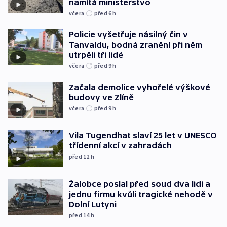
namítá ministerstvo
včera
před 6
h
Policie vyšetřuje násilný čin v
Tanvaldu, bodná zranění při něm
utrpěli tři lidé
včera
před 9
h
Začala demolice vyhořelé výškové
budovy ve Zlíně
včera
před 9
h
Vila Tugendhat slaví 25 let v UNESCO
třídenní akcí v zahradách
před 12
h
Žalobce poslal před soud dva lidi a
jednu firmu kvůli tragické nehodě v
Dolní Lutyni
před 14
h