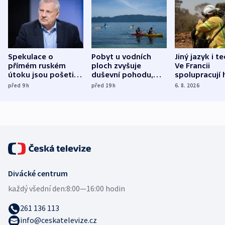
Spekulace o
Pobyt u vodních
Jiný jazyk i t
přímém ruském
ploch zvyšuje
Ve Francii
útoku jsou pošetilé,
duševní pohodu,
spolupracují h
míní estonský
ukázala
různých zemí
před 9
h
před 19
h
6. 8. 2026
bezpečnostní
mezinárodní studie
expert
Divácké centrum
každý všední den:
8:00—16:00 hodin
261 136 113
info@ceskatelevize.cz