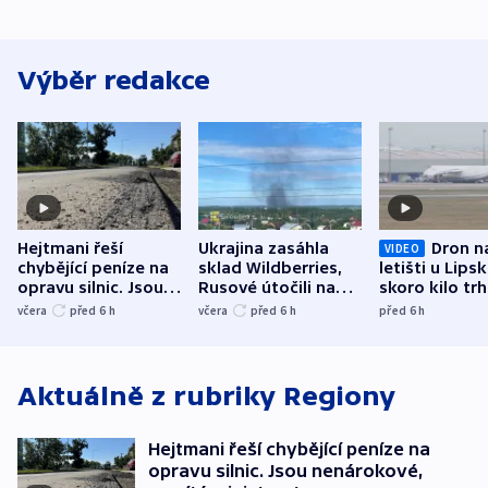
Výběr redakce
Hejtmani řeší
Ukrajina zasáhla
Dron n
VIDEO
chybějící peníze na
sklad Wildberries,
letišti u Lips
opravu silnic. Jsou
Rusové útočili na
skoro kilo trh
nenárokové, namítá
trh, hasiče či
indicie ukazuj
včera
před 6
h
včera
před 6
h
před 6
h
ministerstvo
stadion
Rusko
Aktuálně z rubriky
Regiony
Hejtmani řeší chybějící peníze na
opravu silnic. Jsou nenárokové,