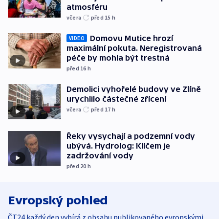
atmosféru
včera
před 15
h
Domovu Mutice hrozí
VIDEO
maximální pokuta. Neregistrovaná
péče by mohla být trestná
před 16
h
Demolici vyhořelé budovy ve Zlíně
urychlilo částečné zřícení
včera
před 17
h
Řeky vysychají a podzemní vody
ubývá. Hydrolog: Klíčem je
zadržování vody
před 20
h
Evropský pohled
ČT24 každý den vybírá z obsahu publikovaného evropskými