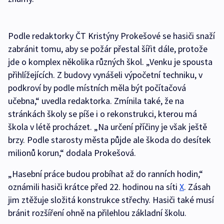
Podle redaktorky ČT Kristýny Prokešové se hasiči snaží
zabránit tomu, aby se požár přestal šířit dále, protože
jde o komplex několika různých škol. „Venku je spousta
přihlížejících. Z budovy vynášeli výpočetní techniku, v
podkroví by podle místních měla být počítačová
učebna,“ uvedla redaktorka. Zmínila také, že na
stránkách školy se píše i o rekonstrukci, kterou má
škola v létě procházet. „Na určení příčiny je však ještě
brzy. Podle starosty města půjde ale škoda do desítek
milionů korun,“ dodala Prokešová.
„Hasební práce budou probíhat až do ranních hodin,“
oznámili hasiči krátce před 22. hodinou na síti
X
. Zásah
jim ztěžuje složitá konstrukce střechy. Hasiči také musí
bránit rozšíření ohně na přilehlou základní školu.