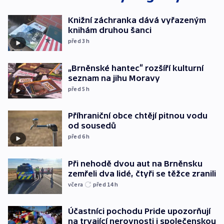
Knižní záchranka dává vyřazeným
knihám druhou šanci
před 3
h
„Brněnské hantec“ rozšíří kulturní
seznam na jihu Moravy
před 5
h
Příhraniční obce chtějí pitnou vodu
od sousedů
před 6
h
Při nehodě dvou aut na Brněnsku
zemřeli dva lidé, čtyři se těžce zranili
včera
před 14
h
Účastníci pochodu Pride upozorňují
na trvající nerovnosti i společenskou