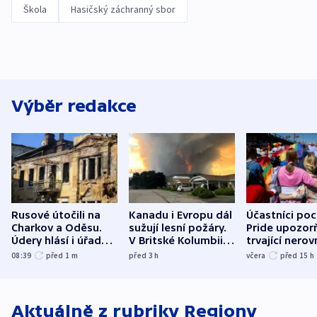
Škola
Hasičský záchranný sbor
Výběr redakce
Rusové útočili na
Kanadu i Evropu dál
Účastníci po
Charkov a Oděsu.
sužují lesní požáry.
Pride upozorň
Údery hlásí i úřady v
V Britské Kolumbii
trvající nerov
Bělgorodu
evakuovali tisíce lidí
společensko
08:39
před 1
m
před 3
h
včera
před 15
h
atmosféru
Aktuálně z rubriky
Regiony