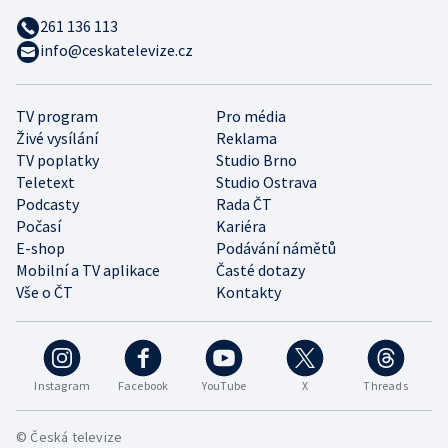
261 136 113
info@ceskatelevize.cz
TV program
Pro média
Živé vysílání
Reklama
TV poplatky
Studio Brno
Teletext
Studio Ostrava
Podcasty
Rada ČT
Počasí
Kariéra
E-shop
Podávání námětů
Mobilní a TV aplikace
Časté dotazy
Vše o ČT
Kontakty
Instagram
Facebook
YouTube
X
Threads
© Česká televize