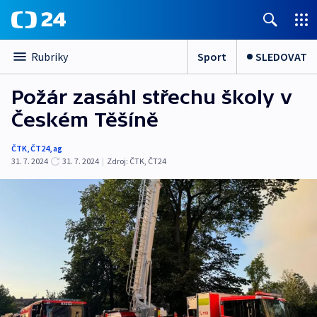
Sport
SLEDOVAT
Rubriky
Požár zasáhl střechu školy v
Českém Těšíně
ČTK
,
ČT24
,
ag
31. 7. 2024
31. 7. 2024
|
Zdroj:
ČTK
,
ČT24