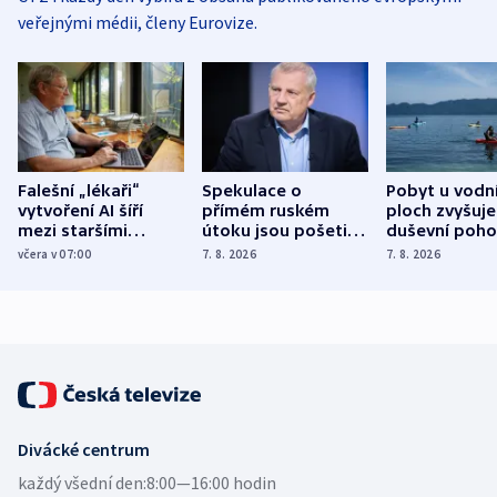
veřejnými médii, členy Eurovize.
Falešní „lékaři“
Spekulace o
Pobyt u vodn
vytvoření AI šíří
přímém ruském
ploch zvyšuje
mezi staršími
útoku jsou pošetilé,
duševní poho
Poláky nebezpečné
míní estonský
ukázala
včera v 07:00
7. 8. 2026
7. 8. 2026
zdravotní rady
bezpečnostní
mezinárodní 
expert
Divácké centrum
každý všední den:
8:00—16:00 hodin