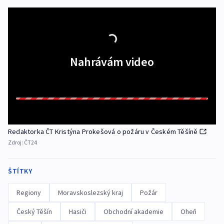
Nahrávám video
Redaktorka ČT Kristýna Prokešová o požáru v Českém Těšíně
Zdroj:
ČT24
ŠTÍTKY
Regiony
Moravskoslezský kraj
Požár
Český Těšín
Hasiči
Obchodní akademie
Oheň