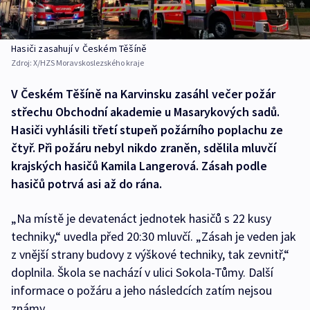
Hasiči zasahují v Českém Těšíně
Zdroj:
X/HZS Moravskoslezského kraje
V Českém Těšíně na Karvinsku zasáhl večer požár
střechu Obchodní akademie u Masarykových sadů.
Hasiči vyhlásili třetí stupeň požárního poplachu ze
čtyř. Při požáru nebyl nikdo zraněn, sdělila mluvčí
krajských hasičů Kamila Langerová. Zásah podle
hasičů potrvá asi až do rána.
„Na místě je devatenáct jednotek hasičů s 22 kusy
techniky,“ uvedla před 20:30 mluvčí. „Zásah je veden jak
z vnější strany budovy z výškové techniky, tak zevnitř,“
doplnila. Škola se nachází v ulici Sokola-Tůmy. Další
informace o požáru a jeho následcích zatím nejsou
známy.