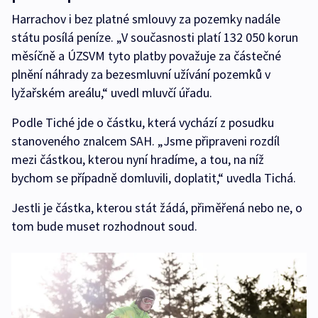
Harrachov i bez platné smlouvy za pozemky nadále
státu posílá peníze. „V současnosti platí 132 050 korun
měsíčně a ÚZSVM tyto platby považuje za částečné
plnění náhrady za bezesmluvní užívání pozemků v
lyžařském areálu,“ uvedl mluvčí úřadu.
Podle Tiché jde o částku, která vychází z posudku
stanoveného znalcem SAH. „Jsme připraveni rozdíl
mezi částkou, kterou nyní hradíme, a tou, na níž
bychom se případně domluvili, doplatit,“ uvedla Tichá.
Jestli je částka, kterou stát žádá, přiměřená nebo ne, o
tom bude muset rozhodnout soud.