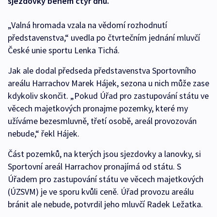
sjezdovky během čtyř dnů.
„Valná hromada vzala na vědomí rozhodnutí
představenstva,“ uvedla po čtvrtečním jednání mluvčí
České unie sportu Lenka Tichá.
Jak ale dodal předseda představenstva Sportovního
areálu Harrachov Marek Hájek, sezona u nich může zase
kdykoliv skončit. „Pokud Úřad pro zastupování státu ve
věcech majetkových pronajme pozemky, které my
užíváme bezesmluvně, třetí osobě, areál provozován
nebude,“ řekl Hájek.
Část pozemků, na kterých jsou sjezdovky a lanovky, si
Sportovní areál Harrachov pronajímá od státu. S
Úřadem pro zastupování státu ve věcech majetkových
(ÚZSVM) je ve sporu kvůli ceně. Úřad provozu areálu
bránit ale nebude, potvrdil jeho mluvčí Radek Ležatka.