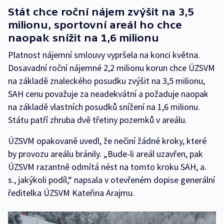
Stát chce roční nájem zvýšit na 3,5
milionu, sportovní areál ho chce
naopak snížit na 1,6 milionu
Platnost nájemní smlouvy vypršela na konci května.
Dosavadní roční nájemné 2,2 milionu korun chce ÚZSVM
na základě znaleckého posudku zvýšit na 3,5 milionu,
SAH cenu považuje za neadekvátní a požaduje naopak
na základě vlastních posudků snížení na 1,6 milionu.
Státu patří zhruba dvě třetiny pozemků v areálu.
ÚZSVM opakovaně uvedl, že nečiní žádné kroky, které
by provozu areálu bránily. „Bude-li areál uzavřen, pak
ÚZSVM razantně odmítá nést na tomto kroku SAH, a.
s., jakýkoli podíl,“ napsala v otevřeném dopise generální
ředitelka ÚZSVM Kateřina Arajmu.