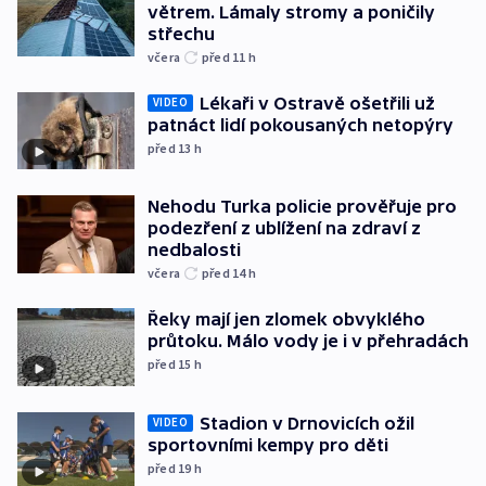
větrem. Lámaly stromy a poničily
střechu
včera
před 11
h
Lékaři v Ostravě ošetřili už
VIDEO
patnáct lidí pokousaných netopýry
před 13
h
Nehodu Turka policie prověřuje pro
podezření z ublížení na zdraví z
nedbalosti
včera
před 14
h
Řeky mají jen zlomek obvyklého
průtoku. Málo vody je i v přehradách
před 15
h
Stadion v Drnovicích ožil
VIDEO
sportovními kempy pro děti
před 19
h