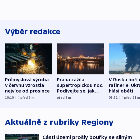
Výběr redakce
Průmyslová výroba
Praha zažila
V Rusku hoří 
v červnu vzrostla
supertropickou noc.
rafinerie. Ukr
nejvíce od prosince
Podívejte se, jak
hlásí oběti
bylo u vás
10:10
před 3
m
před 8
m
08:52
před 21
Aktuálně z rubriky
Regiony
Částí území prošly bouřky se silným