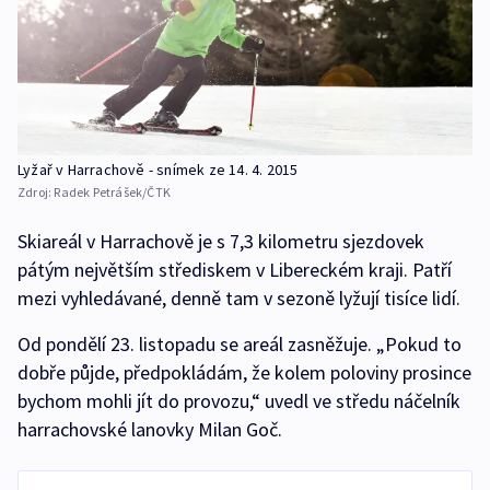
Lyžař v Harrachově - snímek ze 14. 4. 2015
Zdroj:
Radek Petrášek/ČTK
Skiareál v Harrachově je s 7,3 kilometru sjezdovek
pátým největším střediskem v Libereckém kraji. Patří
mezi vyhledávané, denně tam v sezoně lyžují tisíce lidí.
Od pondělí 23. listopadu se areál zasněžuje. „Pokud to
dobře půjde, předpokládám, že kolem poloviny prosince
bychom mohli jít do provozu,“ uvedl ve středu náčelník
harrachovské lanovky Milan Goč.