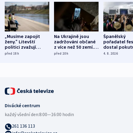
„Musíme zapojit
Na Ukrajině jsou
Španělský
ženy.“ Litevští
zadržováni občané
pořadatel fes
politici zvažují
z více než 50 zemí.
dostal pokut
dohodu o
Bojovali na straně
nekalé prakti
před 18
h
před 20
h
4. 8. 2026
demografii
Ruska
Divácké centrum
každý všední den:
8:00—16:00 hodin
261 136 113