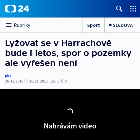
Sport
SLEDOVAT
Rubriky
Lyžovat se v Harrachově
bude i letos, spor o pozemky
ale vyřešen není
pba
26. 11. 2015
26. 11. 2015
|
Zdroj:
ČTK
Nahrávám video