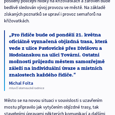
posíleny policejní hlídky na křižovatkách a zároveň bude
bedlivě sledován vývoj provozu ve městě. Na základě
získaných poznatků se upraví i provoz semaforů na
křižovatkách.
Pro řidiče bude od pondělí 21. května
oficiálně vyznačená objízdná trasa, která
vede z ulice Pavlovické přes Divišovu a
Hodolanskou na ulici Tovární. Ostatní
možnosti průjezdu městem samozřejmě
záleží na individuální úvaze a místních
znalostech každého řidiče.
Michal Folta
mluvčí olomoucké radnice
Město se na novou situaci v souvislosti s uzavřením
mostu připravilo jak vytyčením objízdné trasy, tak
stavebními úpravami některých komunikací a dalšími