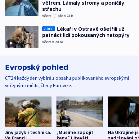
větrem. Lámaly stromy a poničily
střechu
včera
před 23
h
Lékaři v Ostravě ošetřili už
VIDEO
patnáct lidí pokousaných netopýry
včera v 20:43
Evropský pohled
ČT24 každý den vybírá z obsahu publikovaného evropskými
veřejnými médii, členy Eurovize.
Jiný jazyk i technika.
„Musíme zapojit
Na Ukrajině j
Ve Francii
ženy.“ Litevští
zadržováni o