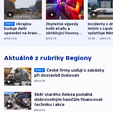
Ukrajina
Zbytečné výjezdy
Incidenty s d
VIDEO
buduje další
kvůli eCallu a
letišti v Lips
opevnění na hranici
obtěžující hovory
vyšetřuje Ně
s Běloruskem
zdržují záchranáře
jako úmyslný
před 11
m
před 1
h
10:56
před 1
h
o způsobení
exploze
Aktuálně z rubriky
Regiony
České firmy usilují o zakázky
VIDEO
při dostavbě Dukovan
před 2
h
Sběr starého železa pomáhá
dobrovolným hasičům financovat
techniku i akce
před 3
h