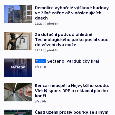
Demolice vyhořelé výškové budovy
ve Zlíně začne až v následujících
dnech
12:29
před 6
h
Za dotační podvod ohledně
Technologického parku poslal soud
do vězení dva muže
15:19
před 6
h
Sečteno: Pardubický kraj
VIDEO
před 7
h
Rencar neuspěl u Nejvyššího soudu.
Vleklý spor s DPP o reklamní plochu
končí
před 9
h
Částí území prošly bouřky se silným