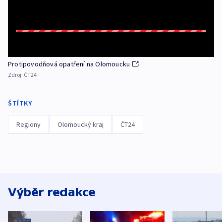
Protipovodňová opatření na Olomoucku
Zdroj:
ČT24
ŠTÍTKY
Regiony
Olomoucký kraj
ČT24
Výběr redakce