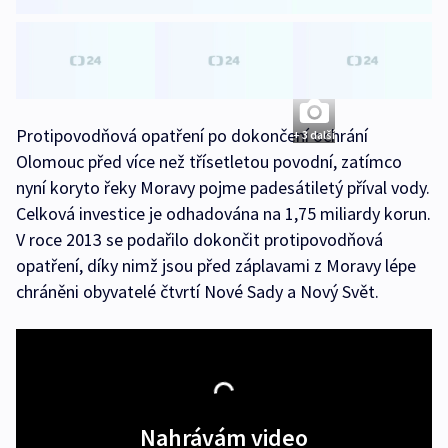
Protipovodňová opatření po dokončení ochrání
+ 3 další
Olomouc před více než třísetletou povodní, zatímco
nyní koryto řeky Moravy pojme padesátiletý příval vody.
Celková investice je odhadována na 1,75 miliardy korun.
V roce 2013 se podařilo dokončit protipovodňová
opatření, díky nimž jsou před záplavami z Moravy lépe
chráněni obyvatelé čtvrtí Nové Sady a Nový Svět.
Nahrávám video