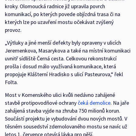
kroky. Olomoucká radnice již upravila povrch
komunikací, po kterých povede objízdná trasa či na
kterých lze po uzavření mostu očekávat zvýšený
provoz.
„Výtluky a jiné menší defekty byly opraveny v ulicích
Jeremenkova, Masarykova a také na místní komunikaci
uvnitř sídliště Černá cesta. Celkovou rekonstrukcí
prošla i dosud málo využívaná komunikace, která
propojuje Klášterní Hradisko s ulicí Pasteurova,“ řekl
Folta.
Most v Komenského ulici kvůli nedávno zahájené
stavbě protipovodňové ochrany
čeká demolice
. Na jaře
zahájená stavba vyjde na zhruba 750 milionů korun.
Součástí projektu je vybudování dvou nových mostů. V
těsném sousedství zdemolovaného mostu se navíc už
letos 1. července otevírá lávka pro pěší.