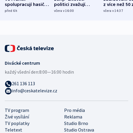
spolupracují hasiči z
politici zvažují
z více než 50 
různých zemí
dohodu o
Bojovali na s
před 6
h
včera v 16:00
včera v 14:37
demografii
Ruska
Divácké centrum
každý všední den:
8:00—16:00 hodin
261 136 113
info@ceskatelevize.cz
TV program
Pro média
Živé vysílání
Reklama
TV poplatky
Studio Brno
Teletext
Studio Ostrava