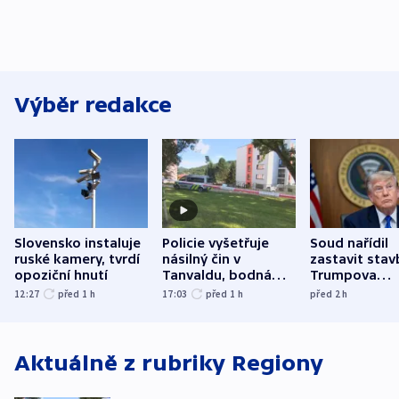
Výběr redakce
Slovensko instaluje
Policie vyšetřuje
Soud nařídil
ruské kamery, tvrdí
násilný čin v
zastavit stav
opoziční hnutí
Tanvaldu, bodná
Trumpova
zranění při něm
tanečního sá
12:27
před 1
h
17:03
před 1
h
před 2
h
utrpěli tři lidé
Aktuálně z rubriky
Regiony