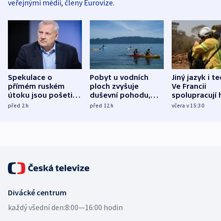
veřejnými médii, členy Eurovize.
Spekulace o
Pobyt u vodních
Jiný jazyk i t
přímém ruském
ploch zvyšuje
Ve Francii
útoku jsou pošetilé,
duševní pohodu,
spolupracují h
míní estonský
ukázala
různých zemí
před 2
h
před 12
h
včera v 15:30
bezpečnostní
mezinárodní studie
expert
Divácké centrum
každý všední den:
8:00—16:00 hodin