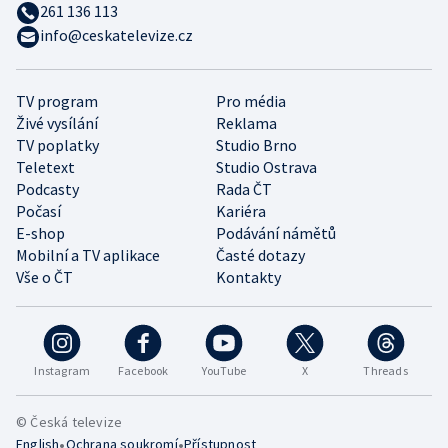
261 136 113
info@ceskatelevize.cz
TV program
Pro média
Živé vysílání
Reklama
TV poplatky
Studio Brno
Teletext
Studio Ostrava
Podcasty
Rada ČT
Počasí
Kariéra
E-shop
Podávání námětů
Mobilní a TV aplikace
Časté dotazy
Vše o ČT
Kontakty
Instagram
Facebook
YouTube
X
Threads
© Česká televize
•
•
English
Ochrana soukromí
Přístupnost