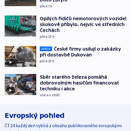
před 7
h
Opilých řidičů nemotorových vozidel
skokově přibylo, nejvíc ve středních
Čechách
před 13
h
České firmy usilují o zakázky
VIDEO
při dostavbě Dukovan
před 23
h
Sběr starého železa pomáhá
dobrovolným hasičům financovat
techniku i akce
včera v 19:03
Evropský pohled
ČT24 každý den vybírá z obsahu publikovaného evropskými