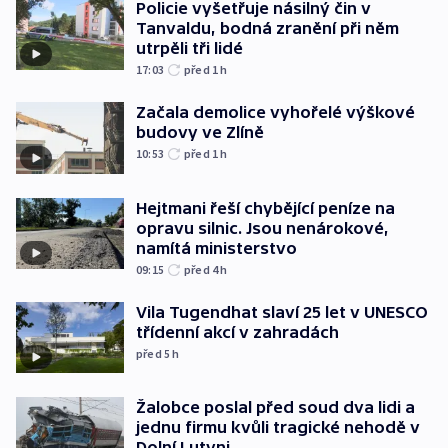
Policie vyšetřuje násilný čin v
Tanvaldu, bodná zranění při něm
utrpěli tři lidé
17:03
před 1
h
Začala demolice vyhořelé výškové
budovy ve Zlíně
10:53
před 1
h
Hejtmani řeší chybějící peníze na
opravu silnic. Jsou nenárokové,
namítá ministerstvo
09:15
před 4
h
Vila Tugendhat slaví 25 let v UNESCO
třídenní akcí v zahradách
před 5
h
Žalobce poslal před soud dva lidi a
jednu firmu kvůli tragické nehodě v
Dolní Lutyni