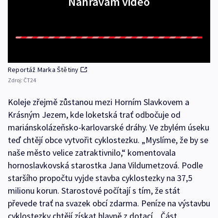
Nahrávám video
Reportáž Marka Štětiny
Zdroj:
ČT24
Koleje zřejmě zůstanou mezi Horním Slavkovem a
Krásným Jezem, kde loketská trať odbočuje od
mariánskolázeňsko-karlovarské dráhy. Ve zbylém úseku
teď chtějí obce vytvořit cyklostezku. „Myslíme, že by se
naše město velice zatraktivnilo,“ komentovala
hornoslavkovská starostka Jana Vildumetzová. Podle
staršího propočtu vyjde stavba cyklostezky na 37,5
milionu korun. Starostové počítají s tím, že stát
převede trať na svazek obcí zdarma. Peníze na výstavbu
cyklostezky chtějí získat hlavně z dotací. „Část