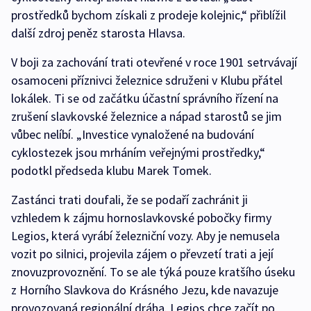
prostředků bychom získali z prodeje kolejnic,“ přiblížil
další zdroj peněz starosta Hlavsa.
V boji za zachování trati otevřené v roce 1901 setrvávají
osamoceni příznivci železnice sdruženi v Klubu přátel
lokálek. Ti se od začátku účastní správního řízení na
zrušení slavkovské železnice a nápad starostů se jim
vůbec nelíbí. „Investice vynaložené na budování
cyklostezek jsou mrháním veřejnými prostředky,“
podotkl předseda klubu Marek Tomek.
Zastánci trati doufali, že se podaří zachránit ji
vzhledem k zájmu hornoslavkovské pobočky firmy
Legios, která vyrábí železniční vozy. Aby je nemusela
vozit po silnici, projevila zájem o převzetí trati a její
znovuzprovoznění. To se ale týká pouze kratšího úseku
z Horního Slavkova do Krásného Jezu, kde navazuje
provozovaná regionální dráha. Legios chce začít po