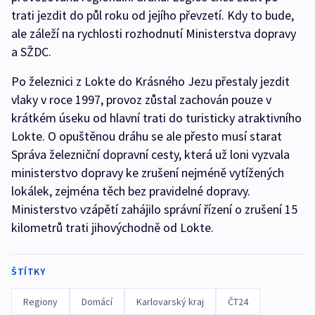
trati jezdit do půl roku od jejího převzetí. Kdy to bude,
ale záleží na rychlosti rozhodnutí Ministerstva dopravy
a SŽDC.
Po železnici z Lokte do Krásného Jezu přestaly jezdit
vlaky v roce 1997, provoz zůstal zachován pouze v
krátkém úseku od hlavní trati do turisticky atraktivního
Lokte. O opuštěnou dráhu se ale přesto musí starat
Správa železniční dopravní cesty, která už loni vyzvala
ministerstvo dopravy ke zrušení nejméně vytížených
lokálek, zejména těch bez pravidelné dopravy.
Ministerstvo vzápětí zahájilo správní řízení o zrušení 15
kilometrů trati jihovýchodně od Lokte.
ŠTÍTKY
Regiony
Domácí
Karlovarský kraj
ČT24