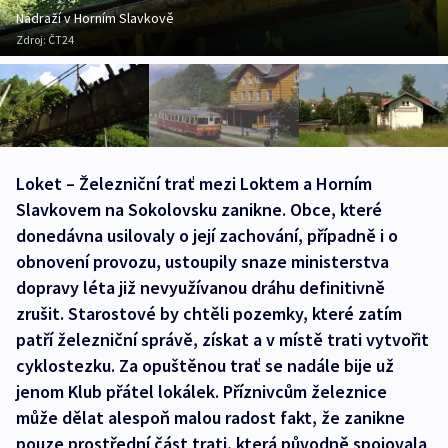
Nádraží v Horním Slavkově
Zdroj:
ČT24
Loket – Železniční trať mezi Loktem a Horním
Slavkovem na Sokolovsku zanikne. Obce, které
donedávna usilovaly o její zachování, případně i o
obnovení provozu, ustoupily snaze ministerstva
dopravy léta již nevyužívanou dráhu definitivně
zrušit. Starostové by chtěli pozemky, které zatím
patří železniční správě, získat a v místě trati vytvořit
cyklostezku. Za opuštěnou trať se nadále bije už
jenom Klub přátel lokálek. Příznivcům železnice
může dělat alespoň malou radost fakt, že zanikne
pouze prostřední část trati, která původně spojovala