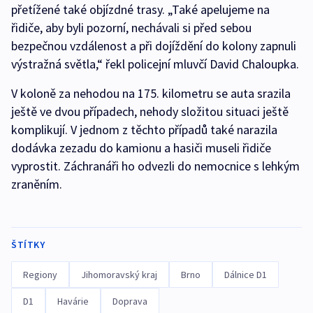
přetížené také objízdné trasy. „Také apelujeme na
řidiče, aby byli pozorní, nechávali si před sebou
bezpečnou vzdálenost a při dojíždění do kolony zapnuli
výstražná světla,“ řekl policejní mluvčí David Chaloupka.
V koloně za nehodou na 175. kilometru se auta srazila
ještě ve dvou případech, nehody složitou situaci ještě
komplikují. V jednom z těchto případů také narazila
dodávka zezadu do kamionu a hasiči museli řidiče
vyprostit. Záchranáři ho odvezli do nemocnice s lehkým
zraněním.
ŠTÍTKY
Regiony
Jihomoravský kraj
Brno
Dálnice D1
D1
Havárie
Doprava