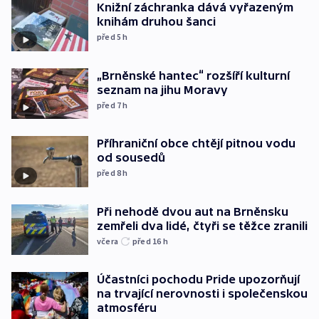
Knižní záchranka dává vyřazeným
knihám druhou šanci
před 5
h
„Brněnské hantec“ rozšíří kulturní
seznam na jihu Moravy
před 7
h
Příhraniční obce chtějí pitnou vodu
od sousedů
před 8
h
Při nehodě dvou aut na Brněnsku
zemřeli dva lidé, čtyři se těžce zranili
včera
před 16
h
Účastníci pochodu Pride upozorňují
na trvající nerovnosti i společenskou
atmosféru