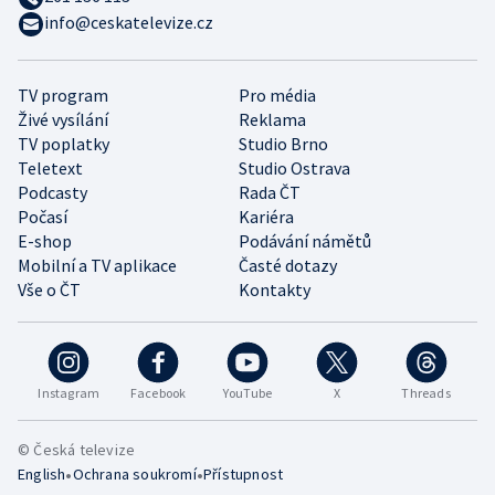
info@ceskatelevize.cz
TV program
Pro média
Živé vysílání
Reklama
TV poplatky
Studio Brno
Teletext
Studio Ostrava
Podcasty
Rada ČT
Počasí
Kariéra
E-shop
Podávání námětů
Mobilní a TV aplikace
Časté dotazy
Vše o ČT
Kontakty
Instagram
Facebook
YouTube
X
Threads
© Česká televize
•
•
English
Ochrana soukromí
Přístupnost