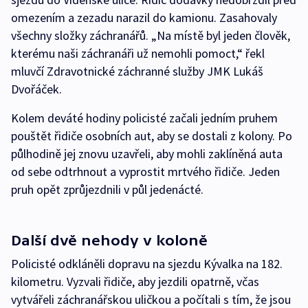
omezením a zezadu narazil do kamionu. Zasahovaly
všechny složky záchranářů. „Na místě byl jeden člověk,
kterému naši záchranáři už nemohli pomoct,“ řekl
mluvčí Zdravotnické záchranné služby JMK Lukáš
Dvořáček.
Kolem deváté hodiny policisté začali jedním pruhem
pouštět řidiče osobních aut, aby se dostali z kolony. Po
půlhodině jej znovu uzavřeli, aby mohli zaklíněná auta
od sebe odtrhnout a vyprostit mrtvého řidiče. Jeden
pruh opět zprůjezdnili v půl jedenácté.
Další dvě nehody v koloně
Policisté odkláněli dopravu na sjezdu Kývalka na 182.
kilometru. Vyzvali řidiče, aby jezdili opatrně, včas
vytvářeli záchranářskou uličkou a počítali s tím, že jsou