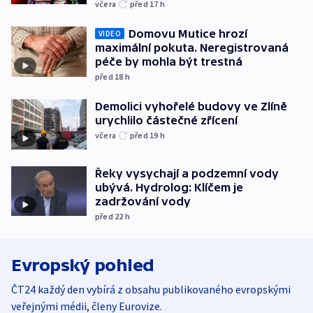
včera
před 17
h
Domovu Mutice hrozí
VIDEO
maximální pokuta. Neregistrovaná
péče by mohla být trestná
před 18
h
Demolici vyhořelé budovy ve Zlíně
urychlilo částečné zřícení
včera
před 19
h
Řeky vysychají a podzemní vody
ubývá. Hydrolog: Klíčem je
zadržování vody
před 22
h
Evropský pohled
ČT24 každý den vybírá z obsahu publikovaného evropskými
veřejnými médii, členy Eurovize.