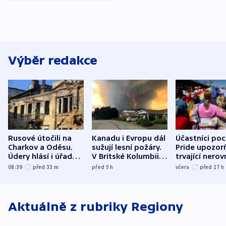
Výběr redakce
Rusové útočili na
Kanadu i Evropu dál
Účastníci po
Charkov a Oděsu.
sužují lesní požáry.
Pride upozorň
Údery hlásí i úřady v
V Britské Kolumbii
trvající nerov
Bělgorodu
evakuovali tisíce lidí
společensko
08:39
před 33
m
před 5
h
včera
před 17
h
atmosféru
Aktuálně z rubriky
Regiony