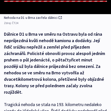
Nehoda na D1 u Brna zavřela dálnici
Zdroj:
ČT24
Dálnice D1 u Brna ve směru na Ostravu byla od rána
neprůjezdná kvůli nehodě kamionu a dodávky. Její
řidič srážku nepřežil a zemřel před příjezdem
záchranářů. Policisté obnovili provoz alespoň jedním
pruhem o půl jedenácté, o pětačtyřicet minut
později už byla dálnice průjezdná bez omezení. Za
nehodou se ve směru na Brno vytvořila až
dvacetikilometrová kolona, přetížené byly objízdné
trasy. Kolony se před polednem začaly zvolna
rozjíždět.
Tragická nehoda se stala na 193. kilometru nedaleko
sjezdu do Vídeňské ulice. Řidič dodávky nedobrzdil před