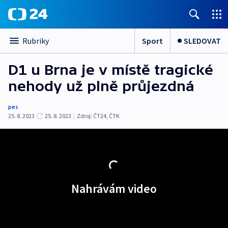
Sport
SLEDOVAT
Rubriky
D1 u Brna je v místě tragické
nehody už plně průjezdná
pes
25. 8. 2023
25. 8. 2023
|
Zdroj:
ČT24
,
ČTK
Nahrávám video