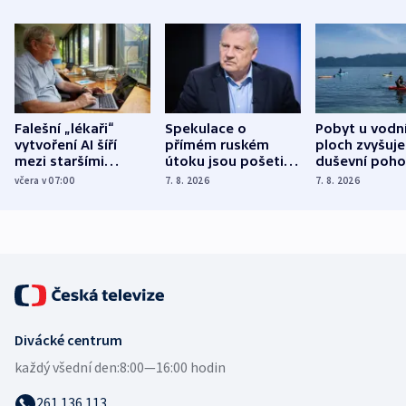
Falešní „lékaři“
Spekulace o
Pobyt u vodn
vytvoření AI šíří
přímém ruském
ploch zvyšuje
mezi staršími
útoku jsou pošetilé,
duševní poho
Poláky nebezpečné
míní estonský
ukázala
včera v 07:00
7. 8. 2026
7. 8. 2026
zdravotní rady
bezpečnostní
mezinárodní 
expert
Divácké centrum
každý všední den:
8:00—16:00 hodin
261 136 113