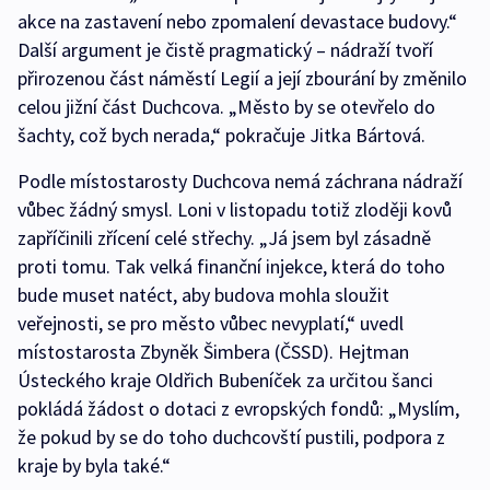
akce na zastavení nebo zpomalení devastace budovy.“
Další argument je čistě pragmatický – nádraží tvoří
přirozenou část náměstí Legií a její zbourání by změnilo
celou jižní část Duchcova. „Město by se otevřelo do
šachty, což bych nerada,“ pokračuje Jitka Bártová.
Podle místostarosty Duchcova nemá záchrana nádraží
vůbec žádný smysl. Loni v listopadu totiž zloději kovů
zapříčinili zřícení celé střechy. „Já jsem byl zásadně
proti tomu. Tak velká finanční injekce, která do toho
bude muset natéct, aby budova mohla sloužit
veřejnosti, se pro město vůbec nevyplatí,“ uvedl
místostarosta Zbyněk Šimbera (ČSSD). Hejtman
Ústeckého kraje Oldřich Bubeníček za určitou šanci
pokládá žádost o dotaci z evropských fondů: „Myslím,
že pokud by se do toho duchcovští pustili, podpora z
kraje by byla také.“