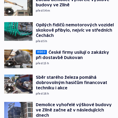
budovy ve Zlíně
před 54
m
Opilých řidičů nemotorových vozidel
skokově přibylo, nejvíc ve středních
Čechách
před 5
h
České firmy usilují o zakázky
VIDEO
při dostavbě Dukovan
před 15
h
Sběr starého železa pomáhá
dobrovolným hasičům financovat
techniku i akce
před 16
h
Demolice vyhořelé výškové budovy
ve Zlíně začne až v následujících
dnech