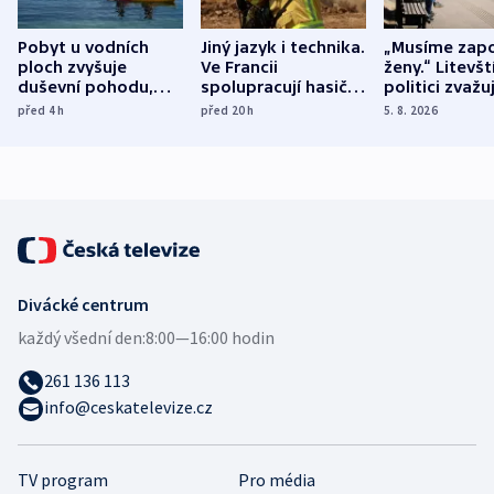
Pobyt u vodních
Jiný jazyk i technika.
„Musíme zapo
ploch zvyšuje
Ve Francii
ženy.“ Litevšt
duševní pohodu,
spolupracují hasiči z
politici zvažuj
ukázala
různých zemí
dohodu o
před 4
h
před 20
h
5. 8. 2026
mezinárodní studie
demografii
Divácké centrum
každý všední den:
8:00—16:00 hodin
261 136 113
info@ceskatelevize.cz
TV program
Pro média