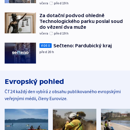
včera
před 19
h
Za dotační podvod ohledně
Technologického parku poslal soud
do vězení dva muže
včera
před 19
h
Sečteno: Pardubický kraj
VIDEO
před 20
h
Evropský pohled
ČT24 každý den vybírá z obsahu publikovaného evropskými
veřejnými médii, členy Eurovize.