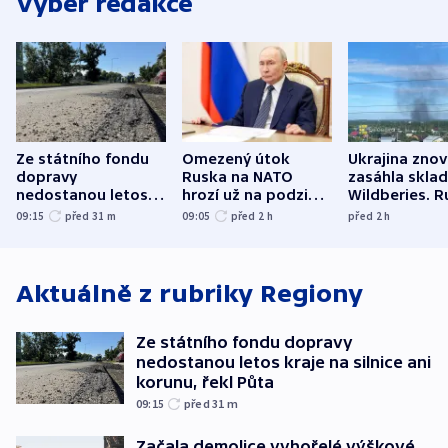
Výběr redakce
Ze státního fondu
Omezený útok
Ukrajina zno
dopravy
Ruska na NATO
zasáhla skla
nedostanou letos
hrozí už na podzim,
Wildberies. 
kraje na silnice ani
varují tajné služby
útočili v Cha
09:15
před 31
m
09:05
před 2
h
před 2
h
korunu, řekl Půta
USA
oblasti
Aktuálně z rubriky
Regiony
Ze státního fondu dopravy
nedostanou letos kraje na silnice ani
korunu, řekl Půta
09:15
před 31
m
Začala demolice vyhořelé výškové