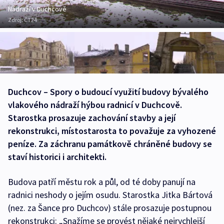
Nádraží v Duchcově
Zdroj:
ČT24
Duchcov – Spory o budoucí využití budovy bývalého
vlakového nádraží hýbou radnicí v Duchcově.
Starostka prosazuje zachování stavby a její
rekonstrukci, místostarosta to považuje za vyhozené
peníze. Za záchranu památkově chráněné budovy se
staví historici i architekti.
Budova patří městu rok a půl, od té doby panují na
radnici neshody o jejím osudu. Starostka Jitka Bártová
(nez. za Šance pro Duchcov) stále prosazuje postupnou
rekonstrukci: „Snažíme se provést nějaké nejrychlejší