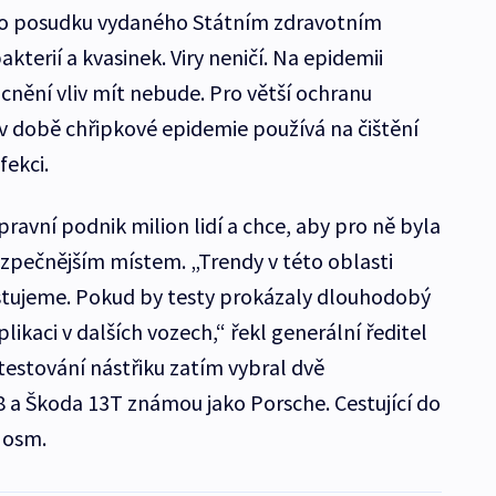
o posudku vydaného Státním zdravotním
kterií a kvasinek. Viry neničí. Na epidemii
cnění vliv mít nebude. Pro větší ochranu
 v době chřipkové epidemie používá na čištění
fekci.
avní podnik milion lidí a chce, aby pro ně byla
pečnějším místem. „Trendy v této oblasti
tujeme. Pokud by testy prokázaly dlouhodobý
likaci v dalších vozech,“ řekl generální ředitel
testování nástřiku zatím vybral dvě
 a Škoda 13T známou jako Porsche. Cestující do
a osm.