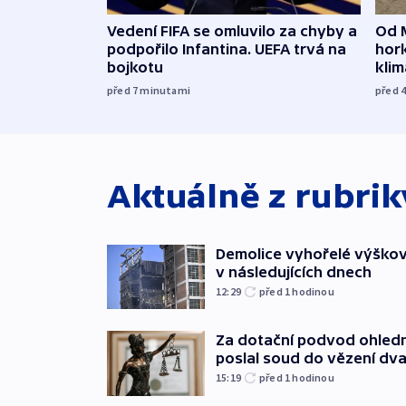
Vedení FIFA se omluvilo za chyby a
Od 
podpořilo Infantina. UEFA trvá na
hork
bojkotu
klim
před 7
minutami
před 
Aktuálně z rubri
Demolice vyhořelé výškov
v následujících dnech
12:29
před 1
hodinou
Za dotační podvod ohled
poslal soud do vězení dv
15:19
před 1
hodinou