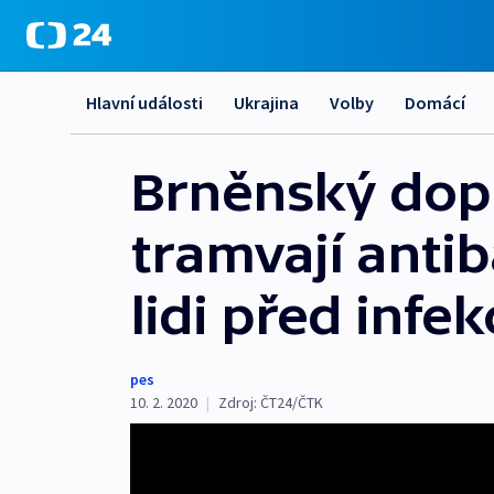
Hlavní události
Ukrajina
Volby
Domácí
Brněnský dopr
tramvají antib
lidi před infe
pes
10. 2. 2020
|
Zdroj:
ČT24/ČTK