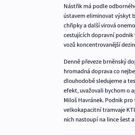
Nástřik má podle odbornéh
ústavem eliminovat výskyt ba
chřipky a další virová onemo
cestujících dopravní podnik
vozů koncentrovanější dezin
Denně převeze brněnský dopr
hromadná doprava co nejbez
dlouhodobě sledujeme a tes
efekt, uvažovali bychom o ap
Miloš Havránek. Podnik pro 
velkokapacitní tramvaje KT8
nich nastoupí na lince šest 