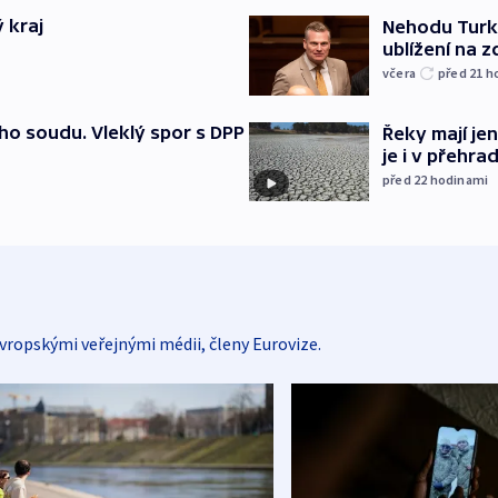
 kraj
Nehodu Turka
ublížení na z
včera
před 21
h
ho soudu. Vleklý spor s DPP
Řeky mají je
je i v přehra
před 22
hodinami
vropskými veřejnými médii, členy Eurovize.