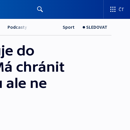
ČT
Podcasty
Sport
SLEDOVAT
je do
Má chránit
u ale ne