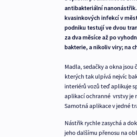
antibakteriální nanonástřik
kvasinkových infekcí v měs
podniku testují ve dvou tram
za dva měsíce až po vyhodnoc
bakterie, a nikoliv viry; na 
Madla, sedačky a okna jsou čá
kterých tak ulpívá nejvíc ba
interiérů vozů teď aplikuje s
aplikací ochranné vrstvy je 
Samotná aplikace v jedné tr
Nástřik rychle zasychá a dok
jeho dalšímu přenosu na obl