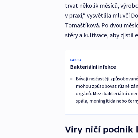
trvat několik měsíců, výrobc
v praxi,“ vysvětlila mluvčí
Tomaštíková. Po dvou měsíc
stěry a kultivace, aby zjistil 
FAKTA
Bakteriální infekce
Bývají nejčastěji způsobovan
mohou způsobovat různé zánětl
orgánů. Mezi bakteriální onem
spála, meningitida nebo černý
Viry ničí podnik