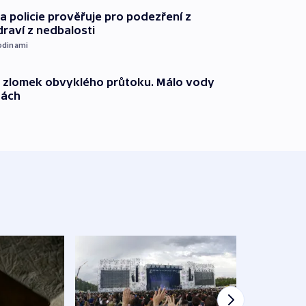
 policie prověřuje pro podezření z
draví z nedbalosti
odinami
n zlomek obvyklého průtoku. Málo vody
dách