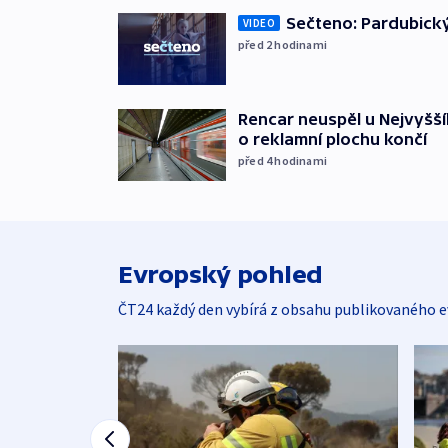
Sečteno: Pardubický
VIDEO
před 2
hodinami
Rencar neuspěl u Nejvyšší
o reklamní plochu končí
před 4
hodinami
Evropský pohled
ČT24 každý den vybírá z obsahu publikovaného e