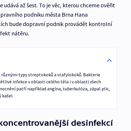
e udává až šest. To je věc, kterou chceme ověřit
 Dopravního podniku města Brna Hana
ích bude dopravní podnik provádět kontrolní
efekt nátěru.
é různými typy streptokoků a stafylokoků. Bakterie
ivé infekce v oblasti celého těla i v oblasti všech
ocnění patří například angína, tuberkulóza, zápal plic,
 kašel.
 koncentrovanější desinfekcí