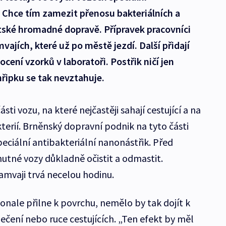
. Chce tím zamezit přenosu bakteriálních a
tské hromadné dopravě. Přípravek pracovníci
vajích, které už po městě jezdí. Další přidají
ení vzorků v laboratoři. Postřik ničí jen
chřipku se tak nevztahuje.
sti vozu, na které nejčastěji sahají cestující a na
kterií. Brněnský dopravní podnik na tyto části
peciální antibakteriální nanonástřik. Před
nutné vozy důkladně očistit a odmastit.
amvaji trvá necelou hodinu.
onale přilne k povrchu, nemělo by tak dojít k
ečení nebo ruce cestujících. „Ten efekt by měl