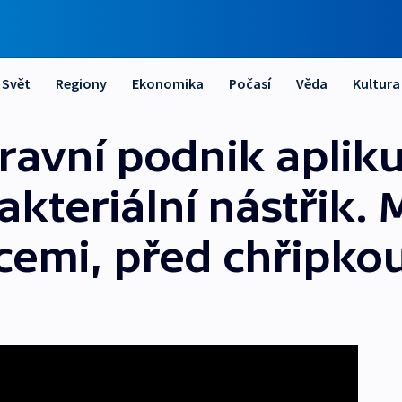
Svět
Regiony
Ekonomika
Počasí
Věda
Kultura
avní podnik apliku
akteriální nástřik. 
kcemi, před chřipko