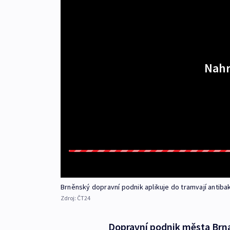
Nahr
Brněnský dopravní podnik aplikuje do tramvají antibakt
Zdroj:
ČT24
Dopravní podnik města Brna