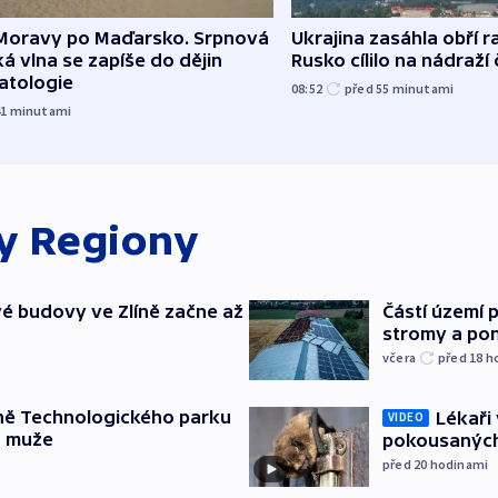
Moravy po Maďarsko. Srpnová
Ukrajina zasáhla obří ra
á vlna se zapíše do dějin
Rusko cílilo na nádraží
atologie
08:52
před 55
minutami
41
minutami
ky
Regiony
é budovy ve Zlíně začne až
Částí území 
stromy a pon
včera
před 18
h
ně Technologického parku
Lékaři 
VIDEO
a muže
pokousaných
před 20
hodinami