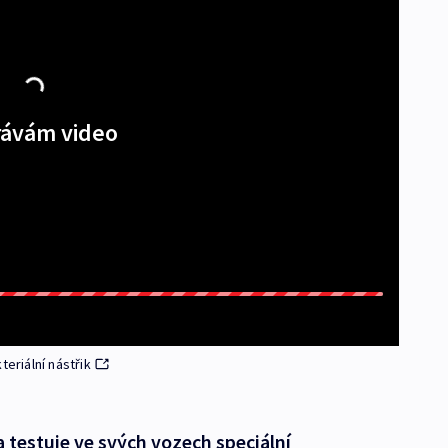
ávám video
eriální nástřik
 testuje ve svých vozech speciální