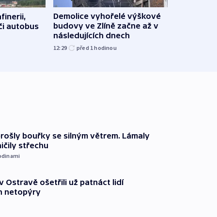
Demolice vyhořelé výškové
finerii,
Za d
budovy ve Zlíně začne až v
 či autobus
Tech
následujících dnech
soud
12:29
před 1
hodinou
15:19
prošly bouřky se silným větrem. Lámaly
ičily střechu
odinami
v Ostravě ošetřili už patnáct lidí
 netopýry