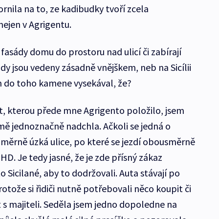
ornila na to, ze kadibudky tvoří zcela
nejen v Agrigentu.
asády domu do prostoru nad ulicí či zabírají
y jsou vedeny zásadně vnějškem, neb na Sicílii
m do toho kamene vysekával, že?
, kterou přede mne Agrigento položilo, jsem
ž mě jednoznačně nadchla. Ačkoli se jedná o
poměrně úzká ulice, po které se jezdí obousměrně
HD. Je tedy jasné, že je zde přísný zákaz
 Sicilané, aby to dodržovali. Auta stávají po
otože si řidiči nutně potřebovali něco koupit či
s majiteli. Seděla jsem jedno dopoledne na