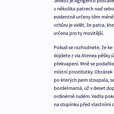
Jelikož je Agrigento postav
v několika patrech nad sebou
evidentně určeny těm méně
vzhůru je vidět, že patra, kt
určena pro ty movitější.
Pokud se rozhodnete, že ke 
dojdete z via Atenea pěšky 
překvapení. Mně se podařilo
místní prostitutky. Obrázek 
po kterých jsem stoupala, s
bordelmamá, už v deset dop
ordinérně rudém. Vedla poko
na stupínku před vlastními 