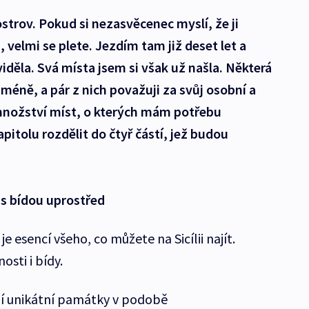
 ostrov. Pokud si nezasvěcenec myslí, že ji
, velmi se plete. Jezdím tam již deset let a
iděla. Svá místa jsem si však už našla. Některá
méně, a pár z nich považuji za svůj osobní a
množství míst, o kterých mám potřebu
pitolu rozdělit do čtyř částí, jež budou
s bídou uprostřed
je esencí všeho, co můžete na Sicílii najít.
osti i bídy.
ejí unikátní památky v podobě