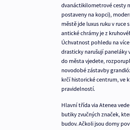
dvanáctikilometrové cesty n
postaveny na kopci), modern
městě jde luxus ruku v ruce
antické chrámy je z kruhovéh
Úchvatnost pohledu na víc
drasticky narušují panelák
do města vjedete, rozporupln
novodobé zástavby grandióz
krčí historické centrum, ve 
pravidelností.
Hlavní třída via Atenea vede
butiky zvučných značek, kte
budov. Ačkoli jsou domy pov