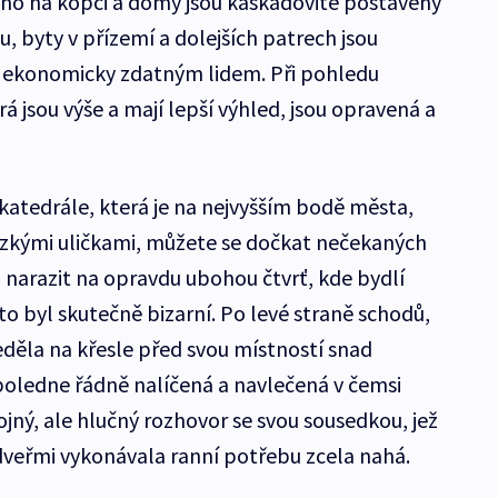
eno na kopci a domy jsou kaskádovitě postaveny
, byty v přízemí a dolejších patrech jsou
 ekonomicky zdatným lidem. Při pohledu
erá jsou výše a mají lepší výhled, jsou opravená a
katedrále, která je na nejvyšším bodě města,
úzkými uličkami, můžete se dočkat nečekaných
 narazit na opravdu ubohou čtvrť, kde bydlí
to byl skutečně bizarní. Po levé straně schodů,
eděla na křesle před svou místností snad
oledne řádně nalíčená a navlečená v čemsi
jný, ale hlučný rozhovor se svou sousedkou, jež
dveřmi vykonávala ranní potřebu zcela nahá.