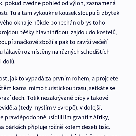
ík, pokud zvedne pohled od výloh, zaznamená
sti. Tu a tam vykoukne kousek sloupu či zbytek
ového okna je někde ponechán obrys toho
projdou pěšky hlavní třídou, zajdou do kostelů,
akoupí značkové zboží a pak to završí večeří
sou lákavě rozmístěny na různých schodištích
 dolů.
st, jak to vypadá za prvním rohem, a projdete
těm kamsi mimo turistickou trasu, setkáte se
vyrazí dech. Tolik nezakrývané bídy v takové
eviděla (tedy myslím v Evropě). V dolejší,
e pravděpodobně usídlili imigranti z Afriky,
 na bárkách připluje ročně kolem deseti tisíc.