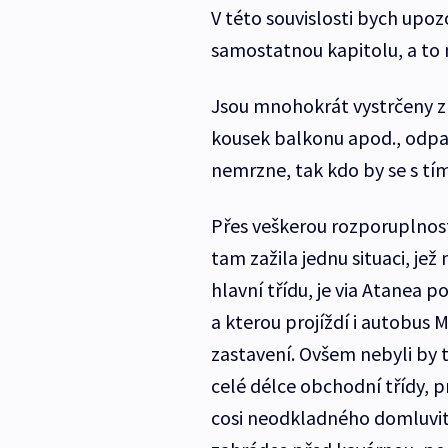
V této souvislosti bych upoz
samostatnou kapitolu, a to 
Jsou mnohokrát vystrčeny z f
kousek balkonu apod., odpad
nemrzne, tak kdo by se s tí
Přes veškerou rozporuplnost
tam zažila jednu situaci, je
hlavní třídu, je via Atanea 
a kterou projíždí i autobus M
zastavení. Ovšem nebyli by to
celé délce obchodní třídy, pr
cosi neodkladného domluvit 