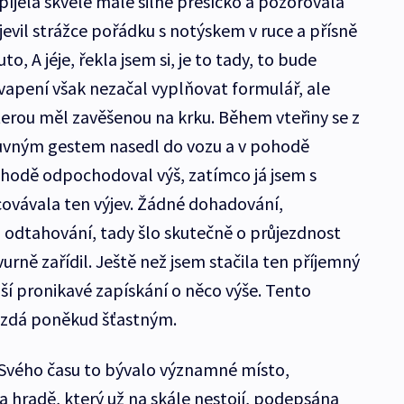
íjela skvělé malé silné presíčko a pozorovala
jevil strážce pořádku s notýskem v ruce a přísně
o, A jéje, řekla jsem si, je to tady, to bude
apení však nezačal vyplňovat formulář, ale
kterou měl zavěšenou na krku. Během vteřiny se z
mluvným gestem nasedl do vozu a v pohodě
ohodě odpochodoval výš, zatímco já jsem s
ovávala ten výjev. Žádné dohadování,
i odtahování, tady šlo skutečně o průjezdnost
vurně zařídil. Ještě než jsem stačila ten příjemný
lší pronikavé zapískání o něco výše. Tento
i zdá poněkud šťastným.
Svého času to bývalo významné místo,
a hradě, který už na skále nestojí, podepsána