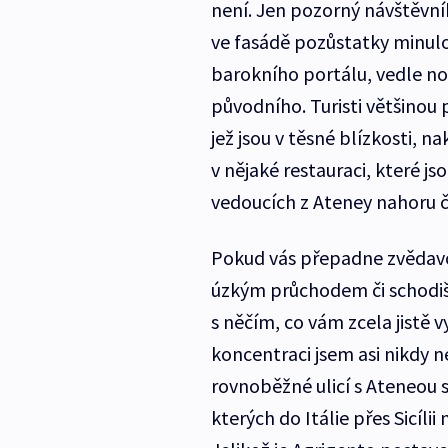
není. Jen pozorný návštěvn
ve fasádě pozůstatky minulo
barokního portálu, vedle n
původního. Turisti většinou 
jež jsou v těsné blízkosti, n
v nějaké restauraci, které j
vedoucích z Ateney nahoru či
Pokud vás přepadne zvědavo
úzkým průchodem či schodiš
s něčím, co vám zcela jistě 
koncentraci jsem asi nikdy n
rovnoběžné ulicí s Ateneou s
kterých do Itálie přes Sicílii