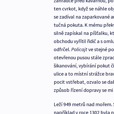
zahrádce před kavárnou, pop
ten cvrkot, když se náhle ob
se zadíval na zaparkované aut
tučná pokuta. K mému překv
silně zapískal na píšťalku, 
obchodu vyřítil řidič a s o
odfrčel.
Policajt
ve stejné p
otevřenou pusou stále zprac
šikanování, vybírání pokut č
ulice a to místní strážce bra
pocit vstřebat, ozvalo se da
způsob řízení dopravy se m
Leží 949 metrů nad mořem. 
například v roce 1302 byla n