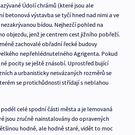
azývané Údolí chrámů (které jsou ale
í betonová výstavba se tyčí hned nad nimi a ve
 s nezakrývanou bídou. Nejhezčí pohled na
o objezdu, jenž je centrem cest jižního pobřeží.
eméně zachovalé obřadní řecké budovy
y velkého nepřehlédnutelného Agrigenta. Pokud
é pocity se ještě znásobí. Uprostřed bující
ních a urbanisticky nesvázaných rozměrů se
kterém se protichůdnosti střídají s neblahou
 podél celé spodní části města a je lemovaná
ré jsou zručně nainstalovány do opravených
ětšinou hodně, ale hodně staré, vidět to moc