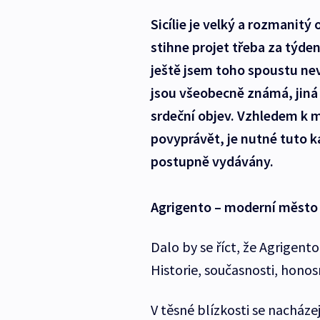
Sicílie je velký a rozmanitý
stihne projet třeba za týden
ještě jsem toho spoustu nev
jsou všeobecně známá, jiná 
srdeční objev. Vzhledem k 
povyprávět, je nutné tuto ka
postupně vydávány.
Agrigento – moderní město 
Dalo by se říct, že Agrigento 
Historie, současnosti, honosn
V těsné blízkosti se nacház