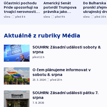
Účastníci pochodu
Americký Senát
Do Bulharska
Pride upozorňují na
potvrdil Trumpova
pronikl zřejm
trvající nerovnosti i
právníka jako
ukrajinský dr
společenskou
ministra
explodoval k
včera
před 8
h
včera
před 9
h
včera
před 10
h
atmosféru
spravedlnosti
od plynovod
Aktuálně z rubriky
Média
SOUHRN: Zásadní události soboty 8.
srpna
před 11
h
O čem plánujeme informovat v
sobotu 8. srpna
23. 3. 2024
před 23
h
SOUHRN: Zásadní události pátku 7.
srpna
7. 8. 2026