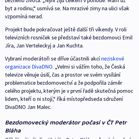
běžného života. „Nyní žiju celkem v pohodě. Mám už
byt a rodinu,“ usmívá se. Na mrazivé zimy na ulici však
vzpomíná nerad.
Projekt bude pokračovat ještě další tři víkendy. V roli
televizních rosniček se představí také bezdomovci Emil
Jíra, Jan Verteleckyj a Jan Kuchta.
Vybraní moderátoři se dříve účastnili akcí
neziskové
organizace DivaDNO
. „Velmi si vážím toho, že Česká
televize věnuje úsilí, čas a prostor ve svém vysílání
problematice bezdomovectví a že podpořila záměr
celého projektu, kterým je v první řadě skutečná pomoc
lidem, kteří o ni stojí,“ říká místopředseda sdružení
DivaDNO Jan Malec.
Bezdomovecký moderátor počasí v ČT Petr
Bláha