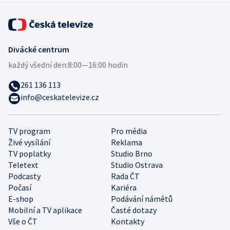
Divácké centrum
každý všední den:
8:00—16:00 hodin
261 136 113
info@ceskatelevize.cz
TV program
Pro média
Živé vysílání
Reklama
TV poplatky
Studio Brno
Teletext
Studio Ostrava
Podcasty
Rada ČT
Počasí
Kariéra
E-shop
Podávání námětů
Mobilní a TV aplikace
Časté dotazy
Vše o ČT
Kontakty