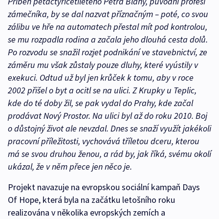
Příběh pětačtyřicetiletého Petra Bláhy, původní profesí
zámečníka, by se dal nazvat příznačným – poté, co svou
zálibu ve hře na automatech přestal mít pod kontrolou,
se mu rozpadla rodina a začala jeho dlouhá cesta dolů.
Po rozvodu se snažil rozjet podnikání ve stavebnictví, ze
záměru mu však zůstaly pouze dluhy, které vyústily v
exekuci. Odtud už byl jen krůček k tomu, aby v roce
2002 přišel o byt a ocitl se na ulici. Z Krupky u Teplic,
kde do té doby žil, se pak vydal do Prahy, kde začal
prodávat Nový Prostor. Na ulici byl až do roku 2010. Boj
o důstojný život ale nevzdal. Dnes se snaží využít jakékoli
pracovní příležitosti, vychovává tříletou dceru, kterou
má se svou druhou ženou, a rád by, jak říká, svému okolí
ukázal, že v něm přece jen něco je.
Projekt navazuje na evropskou sociální kampaň Days
Of Hope, která byla na začátku letošního roku
realizována v několika evropských zemích a