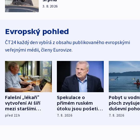
3. 8. 2026
Evropský pohled
ČT24 každý den vybírá z obsahu publikovaného evropskými
veřejnými médii, členy Eurovize.
Falešní „lékaři“
Spekulace o
Pobyt u vodn
vytvoření AI šíří
přímém ruském
ploch zvyšuje
mezi staršími
útoku jsou pošetilé,
duševní poho
Poláky nebezpečné
míní estonský
ukázala
před 22
h
7. 8. 2026
7. 8. 2026
zdravotní rady
bezpečnostní
mezinárodní 
expert