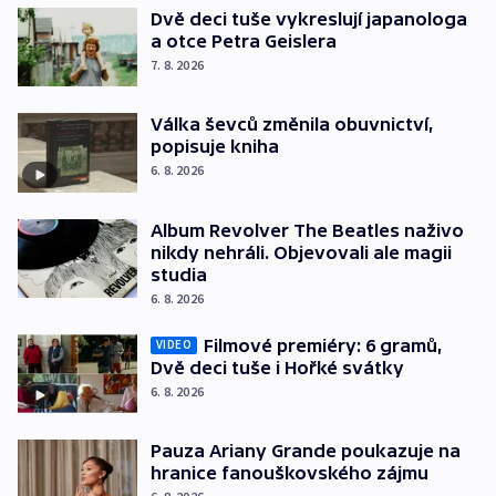
Dvě deci tuše vykreslují japanologa
a otce Petra Geislera
7. 8. 2026
Válka ševců změnila obuvnictví,
popisuje kniha
6. 8. 2026
Album Revolver The Beatles naživo
nikdy nehráli. Objevovali ale magii
studia
6. 8. 2026
Filmové premiéry: 6 gramů,
VIDEO
Dvě deci tuše i Hořké svátky
6. 8. 2026
Pauza Ariany Grande poukazuje na
hranice fanouškovského zájmu