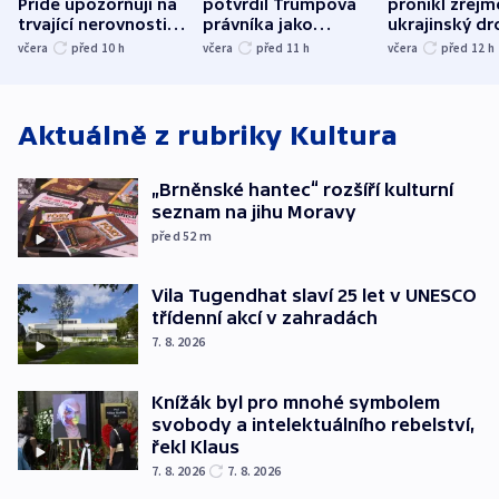
Pride upozorňují na
potvrdil Trumpova
pronikl zřejm
trvající nerovnosti i
právníka jako
ukrajinský dr
společenskou
ministra
explodoval k
včera
před 10
h
včera
před 11
h
včera
před 12
h
atmosféru
spravedlnosti
od plynovod
Aktuálně z rubriky
Kultura
„Brněnské hantec“ rozšíří kulturní
seznam na jihu Moravy
před 52
m
Vila Tugendhat slaví 25 let v UNESCO
třídenní akcí v zahradách
7. 8. 2026
Knížák byl pro mnohé symbolem
svobody a intelektuálního rebelství,
řekl Klaus
7. 8. 2026
7. 8. 2026