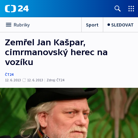
Sport
SLEDOVAT
Rubriky
Zemřel Jan Kašpar,
cimrmanovský herec na
vozíku
ČT24
12. 6. 2013
12. 6. 2013
|
Zdroj:
ČT24