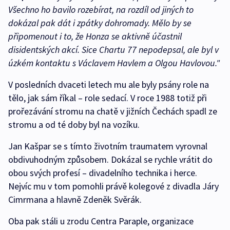
Všechno ho bavilo rozebírat, na rozdíl od jiných to
dokázal pak dát i zpátky dohromady. Mělo by se
připomenout i to, že Honza se aktivně účastnil
disidentských akcí. Sice Chartu 77 nepodepsal, ale byl v
úzkém kontaktu s Václavem Havlem a Olgou Havlovou."
V posledních dvaceti letech mu ale byly psány role na
tělo, jak sám říkal – role sedací. V roce 1988 totiž při
prořezávání stromu na chatě v jižních Čechách spadl ze
stromu a od té doby byl na vozíku.
Jan Kašpar se s tímto životním traumatem vyrovnal
obdivuhodným způsobem. Dokázal se rychle vrátit do
obou svých profesí – divadelního technika i herce.
Nejvíc mu v tom pomohli právě kolegové z divadla Járy
Cimrmana a hlavně Zdeněk Svěrák.
Oba pak stáli u zrodu Centra Paraple, organizace