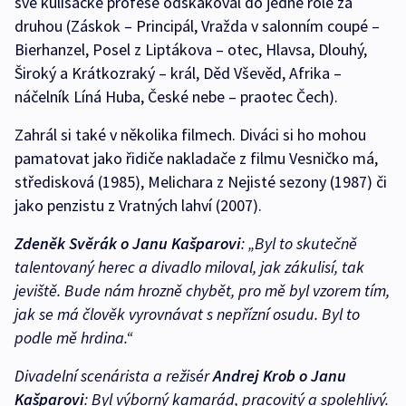
své kulisácké profese odskakoval do jedné role za
druhou (Záskok – Principál, Vražda v salonním coupé –
Bierhanzel, Posel z Liptákova – otec, Hlavsa, Dlouhý,
Široký a Krátkozraký – král, Děd Vševěd, Afrika –
náčelník Líná Huba, České nebe – praotec Čech).
Zahrál si také v několika filmech. Diváci si ho mohou
pamatovat jako řidiče nakladače z filmu Vesničko má,
středisková (1985), Melichara z Nejisté sezony (1987) či
jako penzistu z Vratných lahví (2007).
Zdeněk Svěrák o Janu Kašparovi
: „Byl to skutečně
talentovaný herec a divadlo miloval, jak zákulisí, tak
jeviště. Bude nám hrozně chybět, pro mě byl vzorem tím,
jak se má člověk vyrovnávat s nepřízní osudu. Byl to
podle mě hrdina.“
Divadelní scenárista a režisér
Andrej Krob o Janu
Kašparovi
: Byl výborný kamarád, pracovitý a spolehlivý.