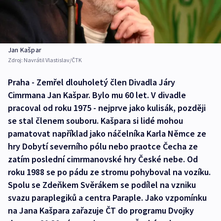
Jan Kašpar
Zdroj:
Navrátil Vlastislav/ČTK
Praha - Zemřel dlouholetý člen Divadla Járy
Cimrmana Jan Kašpar. Bylo mu 60 let. V divadle
pracoval od roku 1975 - nejprve jako kulisák, později
se stal členem souboru. Kašpara si lidé mohou
pamatovat například jako náčelníka Karla Němce ze
hry Dobytí severního pólu nebo praotce Čecha ze
zatím poslední cimrmanovské hry České nebe. Od
roku 1988 se po pádu ze stromu pohyboval na vozíku.
Spolu se Zdeňkem Svěrákem se podílel na vzniku
svazu paraplegiků a centra Paraple. Jako vzpomínku
na Jana Kašpara zařazuje ČT do programu Dvojky