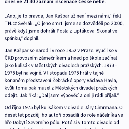
dnes ve 21:30 záznam inscenace České nebe.
„Ano, je to pravda, Jan Kašpar už není mezi námi,“ řekl
TN.cz Svěrák. „O jeho smrti jsme se dozvěděli po 20:00,
právě když jsme dohráli Posla z Liptákova. Skonal ve
spánku,“ doplnil.
Jan Kašpar se narodil v roce 1952 v Praze. Vyučil se v
ČKD provozním zámečníkem a hned po škole začínal
jako kulisák v Městských divadlech pražských. 1973–
1975 byl na vojně. V listopadu 1975 hrál v tajně
konaném představení Žebrácké opery Václava Havla,
kvůli tomu pak musel z Městských divadel pražských
odejít. Jak říká: „Dal jsem výpověď a oni ji rádi přijali.“
Od října 1975 byl kulisákem v divadle Járy Cimrmana. O
deset let později ho autoři obsadili do role náčelníka ve
hře Dobytí Severního pólu. Poté si v tomto divadle od