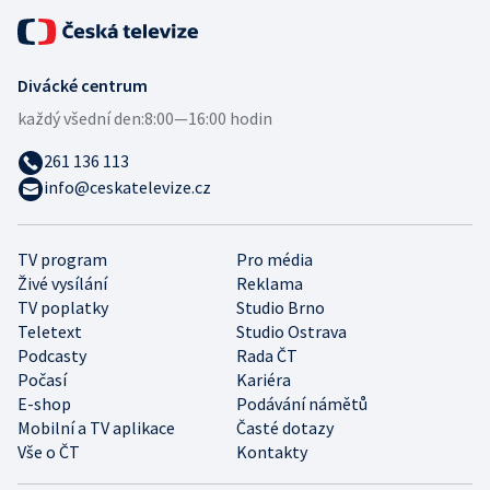
Divácké centrum
každý všední den:
8:00—16:00 hodin
261 136 113
info@ceskatelevize.cz
TV program
Pro média
Živé vysílání
Reklama
TV poplatky
Studio Brno
Teletext
Studio Ostrava
Podcasty
Rada ČT
Počasí
Kariéra
E-shop
Podávání námětů
Mobilní a TV aplikace
Časté dotazy
Vše o ČT
Kontakty