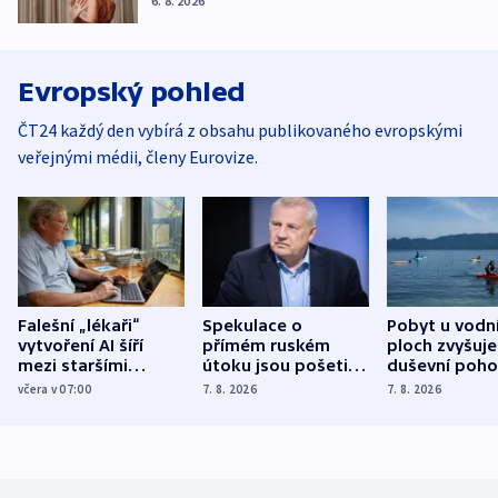
6. 8. 2026
Evropský pohled
ČT24 každý den vybírá z obsahu publikovaného evropskými
veřejnými médii, členy Eurovize.
Falešní „lékaři“
Spekulace o
Pobyt u vodn
vytvoření AI šíří
přímém ruském
ploch zvyšuje
mezi staršími
útoku jsou pošetilé,
duševní poho
Poláky nebezpečné
míní estonský
ukázala
včera v 07:00
7. 8. 2026
7. 8. 2026
zdravotní rady
bezpečnostní
mezinárodní 
expert