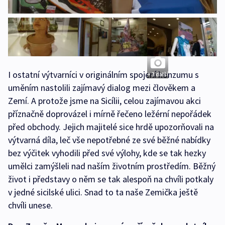
I ostatní výtvarníci v originálním spojení konzumu s
+ 3 další
uměním nastolili zajímavý dialog mezi člověkem a
Zemí. A protože jsme na Sicílii, celou zajímavou akci
příznačně doprovázel i mírně řečeno ležérní nepořádek
před obchody. Jejich majitelé sice hrdě upozorňovali na
výtvarná díla, leč vše nepotřebné ze své běžné nabídky
bez výčitek vyhodili před své výlohy, kde se tak hezky
umělci zamýšleli nad naším životním prostředím. Běžný
život i představy o něm se tak alespoň na chvíli potkaly
v jedné sicilské ulici. Snad to ta naše Zemička ještě
chvíli unese.