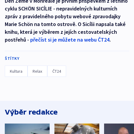
Den Země v Monreale je prvním příspěvkem z letního
cyklu SCHÖN SICÍLIE - nepravidelných kulturních
zpráv z pravidelného pobytu webové zpravodajky
Marie Schön na tomto ostrově. O Sicílii napsala také
knihu, která je výběrem z jejích cestovatelských
postřehů -
přečíst si je můžete na webu ČT24
.
ŠTÍTKY
Kultura
Relax
ČT24
Výběr redakce