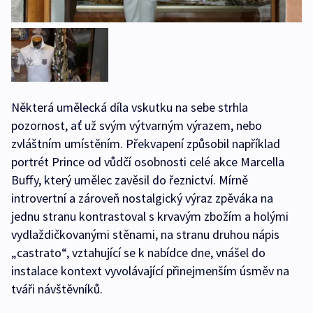
Některá umělecká díla vskutku na sebe strhla
pozornost, ať už svým výtvarným výrazem, nebo
zvláštním umístěním. Překvapení způsobil například
portrét Prince od vůdčí osobnosti celé akce Marcella
Buffy, který umělec zavěsil do řeznictví. Mírně
introvertní a zároveň nostalgický výraz zpěváka na
jednu stranu kontrastoval s krvavým zbožím a holými
vydlaždičkovanými stěnami, na stranu druhou nápis
„castrato“, vztahující se k nabídce dne, vnášel do
instalace kontext vyvolávající přinejmenším úsměv na
tváři návštěvníků.