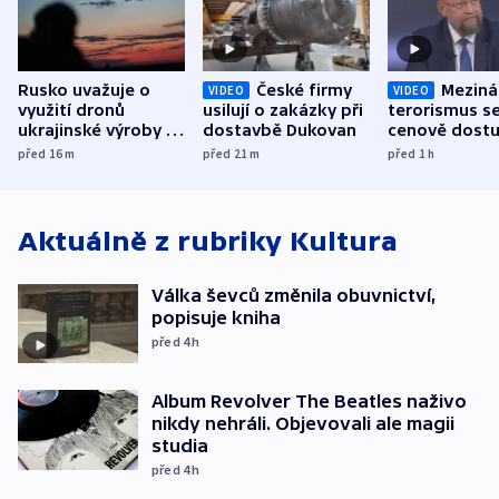
Rusko uvažuje o
České firmy
Meziná
VIDEO
VIDEO
využití dronů
usilují o zakázky při
terorismus se
ukrajinské výroby k
dostavbě Dukovan
cenově dost
útokům v Pobaltí,
varuje Barto
před 16
m
před 21
m
před 1
h
tvrdí Litva
Aktuálně z rubriky
Kultura
Válka ševců změnila obuvnictví,
popisuje kniha
před 4
h
Album Revolver The Beatles naživo
nikdy nehráli. Objevovali ale magii
studia
před 4
h