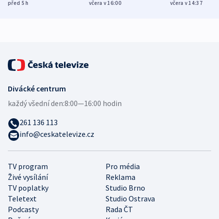
různých zemí
dohodu o
Bojovali na s
před 5
h
včera v 16:00
včera v 14:37
demografii
Ruska
Divácké centrum
každý všední den:
8:00—16:00 hodin
261 136 113
info@ceskatelevize.cz
TV program
Pro média
Živé vysílání
Reklama
TV poplatky
Studio Brno
Teletext
Studio Ostrava
Podcasty
Rada ČT