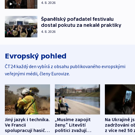
4. 8. 2026
Španělský pořadatel festivalu
dostal pokutu za nekalé praktiky
4. 8. 2026
Evropský pohled
ČT24 každý den vybírá z obsahu publikovaného evropskými
veřejnými médii, členy Eurovize.
Jiný jazyk i technika.
„Musíme zapojit
Na Ukrajině j
Ve Francii
ženy.“ Litevští
zadržováni o
spolupracují hasiči z
politici zvažují
z více než 50 