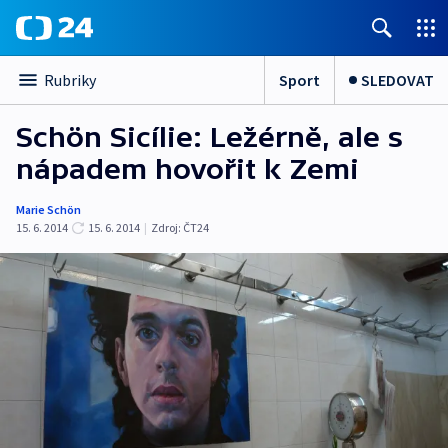
Sport
SLEDOVAT
Rubriky
Schön Sicílie: Ležérně, ale s
nápadem hovořit k Zemi
Marie Schön
15. 6. 2014
15. 6. 2014
|
Zdroj:
ČT24