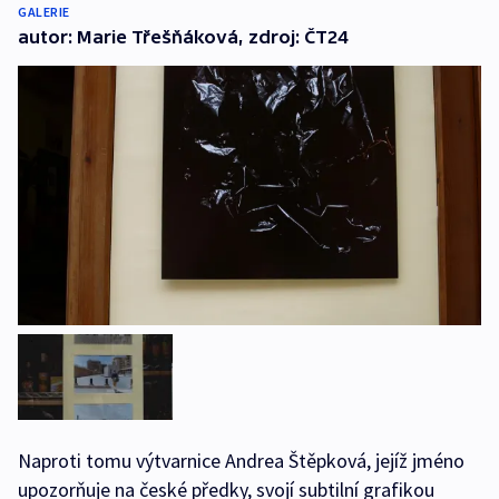
GALERIE
autor: Marie Třešňáková, zdroj: ČT24
Naproti tomu výtvarnice Andrea Štěpková, jejíž jméno
upozorňuje na české předky, svojí subtilní grafikou