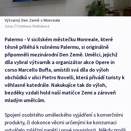
Výtvarný Den Země v Monreale
Zdroj:
ČT24/Marie Třešňáková
Palermo - V sicilském městečku Monreale, které
těsně přiléhá k rušnému Palermu, si originálně
připomněli mezinárodní Den Země. Umělci, jejichž
díla vybral výtvarník a organizátor akce Opere in
corso Marcello Buffa, umístili svá díla do výloh
obchůdků v ulici Pietro Novelli, která přivádí turisty k
věhlasné katedrále. Nakukujíce tak do výloh,
bezděky vzdali hold naší matičce Zemi a zároveň
mladým umělcům.
Spojení osobitého uměleckého vyjádření s komerčními
produkty, či dokonce věcmi určenými ke konzumaci
vytvářelo zvláštní napětí i nové souvislosti. Někdy prošli