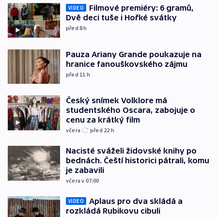
Filmové premiéry: 6 gramů,
VIDEO
Dvě deci tuše i Hořké svátky
před 8
h
Pauza Ariany Grande poukazuje na
hranice fanouškovského zájmu
před 11
h
Český snímek Volklore má
studentského Oscara, zabojuje o
cenu za krátký film
včera
před 22
h
Nacisté sváželi židovské knihy po
bednách. Čeští historici pátrali, komu
je zabavili
včera v 07:00
Aplaus pro dva skládá a
VIDEO
rozkládá Rubikovu cibuli