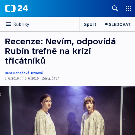
Sport
SLEDOVAT
Rubriky
Recenze: Nevím, odpovídá
Rubín trefně na krizi
třicátníků
Dana Benešová-Trčková
3. 6. 2016
3. 6. 2016
|
Zdroj:
ČT24