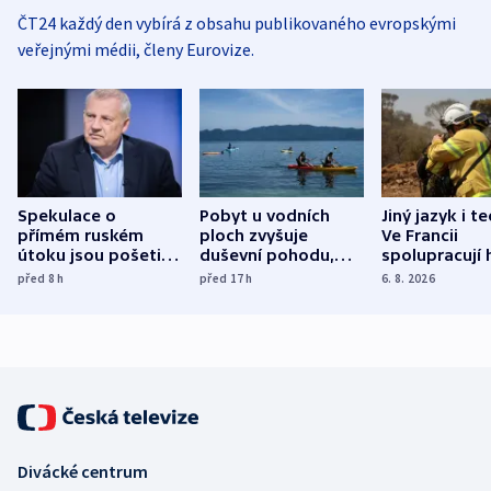
ČT24 každý den vybírá z obsahu publikovaného evropskými
veřejnými médii, členy Eurovize.
Spekulace o
Pobyt u vodních
Jiný jazyk i t
přímém ruském
ploch zvyšuje
Ve Francii
útoku jsou pošetilé,
duševní pohodu,
spolupracují h
míní estonský
ukázala
různých zemí
před 8
h
před 17
h
6. 8. 2026
bezpečnostní
mezinárodní studie
expert
Divácké centrum