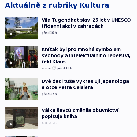
Aktuálně z rubriky
Kultura
Vila Tugendhat slaví 25 let v UNESCO
třídenní akcí v zahradách
před 10
h
Knížák byl pro mnohé symbolem
svobody a intelektuálního rebelství,
řekl Klaus
včera
před 11
h
Dvě deci tuše vykreslují japanologa
a otce Petra Geislera
před 17
h
Válka ševců změnila obuvnictví,
popisuje kniha
6. 8. 2026