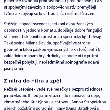
generace rozhodla prokrastinovat před dospělostí a s
ní spojenými závazky a zodpovědností,“ přemýšlejí
tvůrci a zabývají se krizí tradičních rolí mužů a žen.
Stěžejní nápad inscenace, setkání dvou ženských
osobností v jednom kómatu, doplňuje dobře fungující
stísněnost sklepního prostoru a specifický light design.
Také scéna Milana Davida, spočívající ve strohé
geometrii bílou páskou vymezených prostorů, patří k
základním mapám hry. Hrdinky se podle ní i v přítmí
bezpečně pohybují, nepředmětná scénografie udává
jasný směr.
Z nitra do nitra a zpět
Režisér Štěpánek vede své herečky s bezprostředností
jemu vlastní. Ihned jsme vtaženi do napínavého děje,
zhmotněného Kristýnou Leichtovou, Annou Stropnickou
a jejich božskými poradními hlasy (Dana Batulková s