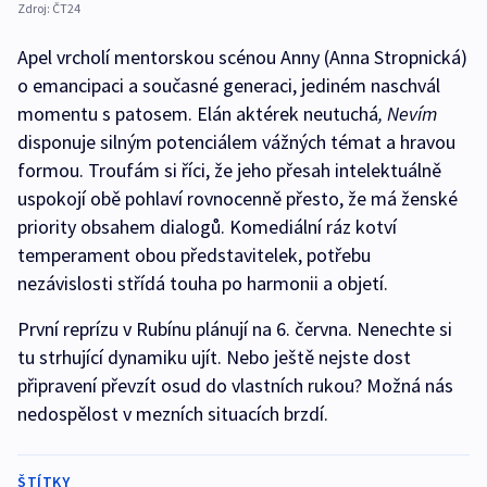
Zdroj:
ČT24
Apel vrcholí mentorskou scénou Anny (Anna Stropnická)
o emancipaci a současné generaci, jediném naschvál
momentu s patosem. Elán aktérek neutuchá
, Nevím
disponuje silným potenciálem vážných témat a hravou
formou. Troufám si říci, že jeho přesah intelektuálně
uspokojí obě pohlaví rovnocenně přesto, že má ženské
priority obsahem dialogů. Komediální ráz kotví
temperament obou představitelek, potřebu
nezávislosti střídá touha po harmonii a objetí.
První reprízu v Rubínu plánují na 6. června. Nenechte si
tu strhující dynamiku ujít. Nebo ještě nejste dost
připravení převzít osud do vlastních rukou? Možná nás
nedospělost v mezních situacích brzdí.
ŠTÍTKY