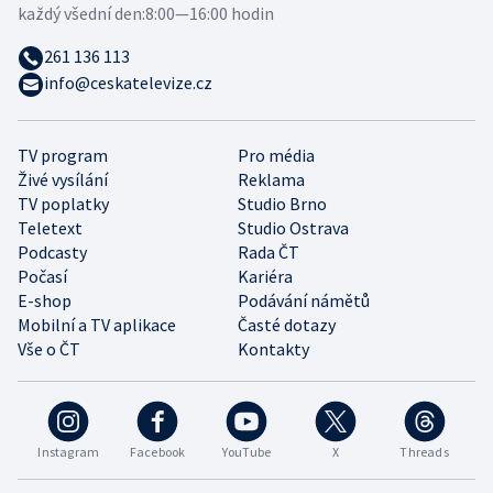
každý všední den:
8:00—16:00 hodin
261 136 113
info@ceskatelevize.cz
TV program
Pro média
Živé vysílání
Reklama
TV poplatky
Studio Brno
Teletext
Studio Ostrava
Podcasty
Rada ČT
Počasí
Kariéra
E-shop
Podávání námětů
Mobilní a TV aplikace
Časté dotazy
Vše o ČT
Kontakty
Instagram
Facebook
YouTube
X
Threads