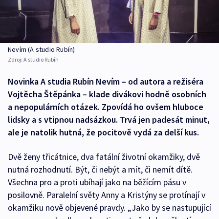
Nevím (A studio Rubín)
Zdroj:
A studio Rubín
Novinka A studia Rubín Nevím – od autora a režiséra
Vojtěcha Štěpánka – klade divákovi hodně osobních
a nepopulárních otázek. Zpovídá ho ovšem hluboce
lidsky a s vtipnou nadsázkou. Trvá jen padesát minut,
ale je natolik hutná, že pocitově vydá za delší kus.
Dvě ženy třicátnice, dva fatální životní okamžiky, dvě
nutná rozhodnutí. Být, či nebýt a mít, či nemít dítě.
Všechna pro a proti ubíhají jako na běžícím pásu v
posilovně. Paralelní světy Anny a Kristýny se protínají v
okamžiku nově objevené pravdy. „Jako by se nastupující