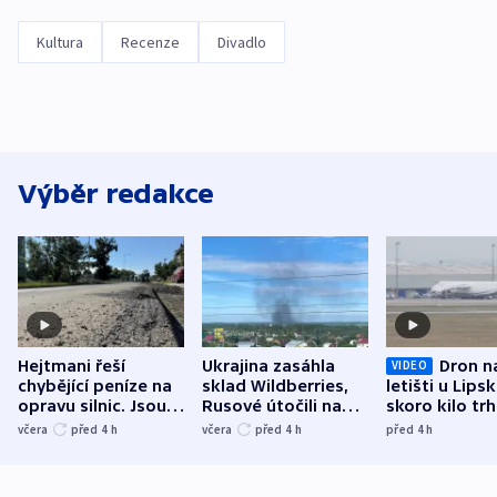
Kultura
Recenze
Divadlo
Výběr redakce
Hejtmani řeší
Ukrajina zasáhla
Dron n
VIDEO
chybějící peníze na
sklad Wildberries,
letišti u Lips
opravu silnic. Jsou
Rusové útočili na
skoro kilo trh
nenárokové, namítá
trh, hasiče či
indicie ukazuj
včera
před 4
h
včera
před 4
h
před 4
h
ministerstvo
stadion
Rusko