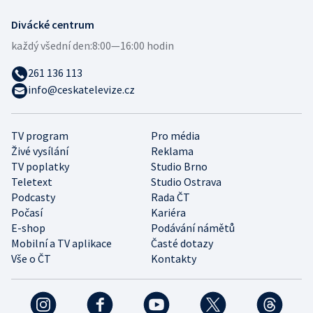
Divácké centrum
každý všední den:
8:00—16:00 hodin
261 136 113
info@ceskatelevize.cz
TV program
Pro média
Živé vysílání
Reklama
TV poplatky
Studio Brno
Teletext
Studio Ostrava
Podcasty
Rada ČT
Počasí
Kariéra
E-shop
Podávání námětů
Mobilní a TV aplikace
Časté dotazy
Vše o ČT
Kontakty