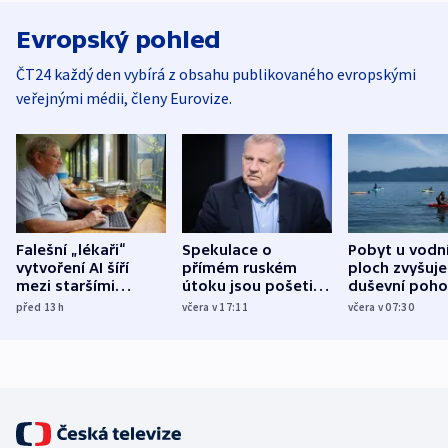
Evropský pohled
ČT24 každý den vybírá z obsahu publikovaného evropskými
veřejnými médii, členy Eurovize.
Falešní „lékaři“
Spekulace o
Pobyt u vodn
vytvoření AI šíří
přímém ruském
ploch zvyšuje
mezi staršími
útoku jsou pošetilé,
duševní poho
Poláky nebezpečné
míní estonský
ukázala
před 13
h
včera v 17:11
včera v 07:30
zdravotní rady
bezpečnostní
mezinárodní 
expert