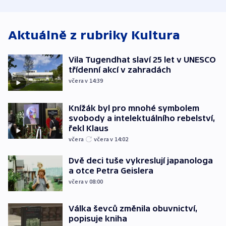
spravedlnosti
od plynovodu
atmosféru
Aktuálně z rubriky
Kultura
Vila Tugendhat slaví 25 let v UNESCO
třídenní akcí v zahradách
včera v 14:39
Knížák byl pro mnohé symbolem
svobody a intelektuálního rebelství,
řekl Klaus
včera
včera v 14:02
Dvě deci tuše vykreslují japanologa
a otce Petra Geislera
včera v 08:00
Válka ševců změnila obuvnictví,
popisuje kniha