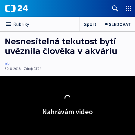
Sport
SLEDOVAT
Rubriky
Nesnesitelná tekutost bytí
uvěznila člověka v akváriu
jab
30. 8. 2018
|
Zdroj:
ČT24
Nahrávám video