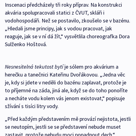
Inscenaci předcházely tři roky příprav. Na konstrukci
akvária spolupracovali statici z ČVUT, skláři i
vodohospodáři. Než se postavilo, zkoušelo se v bazénu.
„Hledali jsme principy, jak s vodou pracovat, jak
reaguje, jak se v ní dá žít,“ vysvětlila choreografka Dora
Sulženko Hoštová.
Nesnesitelná tekutost bytí
je sólem pro akvárium a
herečku a tanečnici Kateřinu Dvořákovou. „Jedna věc
je, kdy si jdete v neděli do bazénu zaplavat, protože je
to příjemné na záda, jiná ale, když se do toho ponoříte
a necháte vodu kolem vás jenom existovat,“ popisuje
sžívání s tisíci litry vody.
„Před každým představením mě provází nejistota, jestli
se neutopím, jestli se se představení nebude muset
zastavit, protože nebudu moci popadnout dech,“