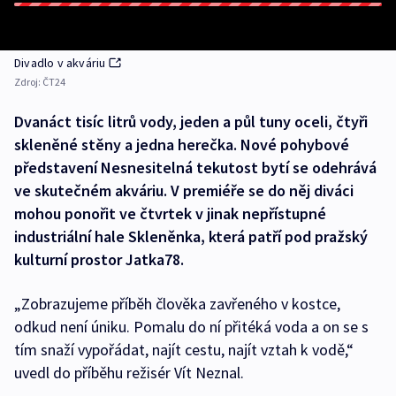
Divadlo v akváriu
Zdroj:
ČT24
Dvanáct tisíc litrů vody, jeden a půl tuny oceli, čtyři
skleněné stěny a jedna herečka. Nové pohybové
představení Nesnesitelná tekutost bytí se odehrává
ve skutečném akváriu. V premiéře se do něj diváci
mohou ponořit ve čtvrtek v jinak nepřístupné
industriální hale Skleněnka, která patří pod pražský
kulturní prostor Jatka78.
„Zobrazujeme příběh člověka zavřeného v kostce,
odkud není úniku. Pomalu do ní přitéká voda a on se s
tím snaží vypořádat, najít cestu, najít vztah k vodě,“
uvedl do příběhu režisér Vít Neznal.