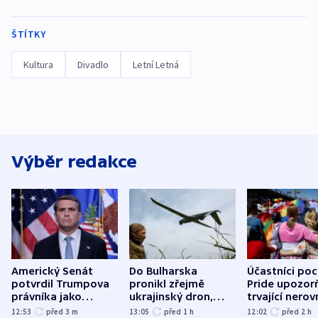
ŠTÍTKY
Kultura
Divadlo
Letní Letná
Výběr redakce
Americký Senát
Do Bulharska
Účastníci po
potvrdil Trumpova
pronikl zřejmě
Pride upozorň
právníka jako
ukrajinský dron,
trvající nerov
ministra
explodoval kilometr
společensko
12:53
před 3
m
13:05
před 1
h
12:02
před 2
h