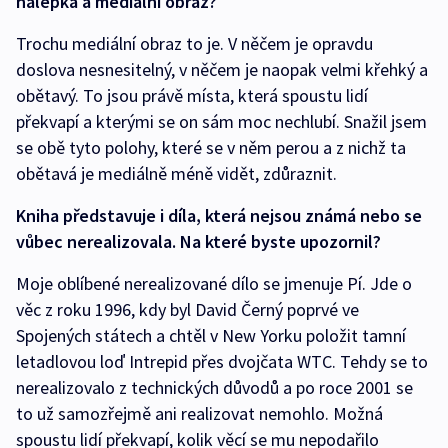
nálepka a mediální obraz?
Trochu mediální obraz to je. V něčem je opravdu
doslova nesnesitelný, v něčem je naopak velmi křehký a
obětavý. To jsou právě místa, která spoustu lidí
překvapí a kterými se on sám moc nechlubí. Snažil jsem
se obě tyto polohy, které se v něm perou a z nichž ta
obětavá je mediálně méně vidět, zdůraznit.
Kniha představuje i díla, která nejsou známá nebo se
vůbec nerealizovala. Na které byste upozornil?
Moje oblíbené nerealizované dílo se jmenuje Pí. Jde o
věc z roku 1996, kdy byl David Černý poprvé ve
Spojených státech a chtěl v New Yorku položit tamní
letadlovou loď Intrepid přes dvojčata WTC. Tehdy se to
nerealizovalo z technických důvodů a po roce 2001 se
to už samozřejmě ani realizovat nemohlo. Možná
spoustu lidí překvapí, kolik věcí se mu nepodařilo