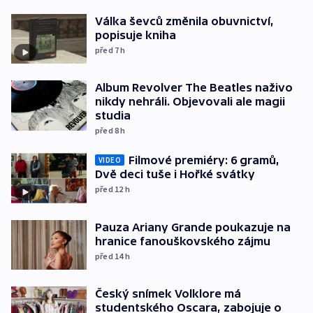
Válka ševců změnila obuvnictví,
popisuje kniha
před 7
h
Album Revolver The Beatles naživo
nikdy nehráli. Objevovali ale magii
studia
před 8
h
Filmové premiéry: 6 gramů,
VIDEO
Dvě deci tuše i Hořké svátky
před 12
h
Pauza Ariany Grande poukazuje na
hranice fanouškovského zájmu
před 14
h
Český snímek Volklore má
studentského Oscara, zabojuje o