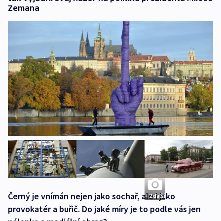
Zemana
Černý je vnímán nejen jako sochař, ale i jako
+ 2 další
provokatér a buřič. Do jaké míry je to podle vás jen