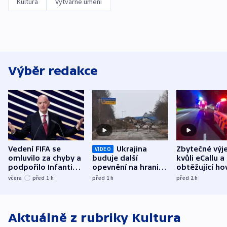
Kultura
Výtvarné umění
Výběr redakce
Vedení FIFA se
Ukrajina
Zbytečné výj
VIDEO
omluvilo za chyby a
buduje další
kvůli eCallu a
podpořilo Infantina.
opevnění na hranici
obtěžující ho
UEFA trvá na
s Běloruskem
zdržují záchr
včera
před 1
h
před 1
h
před 2
h
bojkotu
Aktuálně z rubriky
Kultura