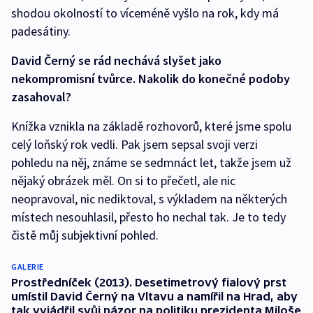
shodou okolností to víceméně vyšlo na rok, kdy má
padesátiny.
David Černý se rád nechává slyšet jako
nekompromisní tvůrce. Nakolik do konečné podoby
zasahoval?
Knížka vznikla na základě rozhovorů, které jsme spolu
celý loňský rok vedli. Pak jsem sepsal svoji verzi
pohledu na něj, známe se sedmnáct let, takže jsem už
nějaký obrázek měl. On si to přečetl, ale nic
neopravoval, nic nediktoval, s výkladem na některých
místech nesouhlasil, přesto ho nechal tak. Je to tedy
čistě můj subjektivní pohled.
GALERIE
Prostředníček (2013). Desetimetrový fialový prst
umístil David Černý na Vltavu a namířil na Hrad, aby
tak vyjádřil svůj názor na politiku prezidenta Miloše