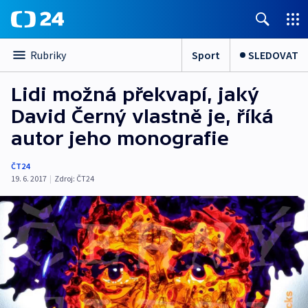
Sport
SLEDOVAT
Rubriky
Lidi možná překvapí, jaký
David Černý vlastně je, říká
autor jeho monografie
ČT24
19. 6. 2017
|
Zdroj:
ČT24