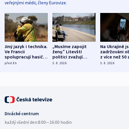
veřejnými médii, členy Eurovize.
Jiný jazyk i technika.
„Musíme zapojit
Na Ukrajině j
Ve Francii
ženy.“ Litevští
zadržováni o
spolupracují hasiči z
politici zvažují
z více než 50 
různých zemí
dohodu o
Bojovali na s
před 8
h
5. 8. 2026
5. 8. 2026
demografii
Ruska
Divácké centrum
každý všední den:
8:00—16:00 hodin