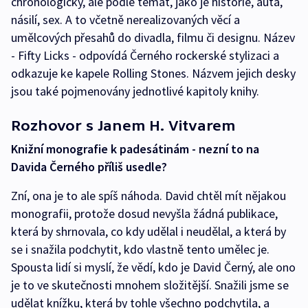
chronologicky, ale podle témat, jako je historie, auta,
násilí, sex. A to včetně nerealizovaných věcí a
umělcových přesahů do divadla, filmu či designu. Název
- Fifty Licks - odpovídá Černého rockerské stylizaci a
odkazuje ke kapele Rolling Stones. Názvem jejich desky
jsou také pojmenovány jednotlivé kapitoly knihy.
Rozhovor s Janem H. Vitvarem
Knižní monografie k padesátinám - nezní to na
Davida Černého příliš usedle?
Zní, ona je to ale spíš náhoda. David chtěl mít nějakou
monografii, protože dosud nevyšla žádná publikace,
která by shrnovala, co kdy udělal i neudělal, a která by
se i snažila podchytit, kdo vlastně tento umělec je.
Spousta lidí si myslí, že vědí, kdo je David Černý, ale ono
je to ve skutečnosti mnohem složitější. Snažili jsme se
udělat knížku, která by tohle všechno podchytila, a