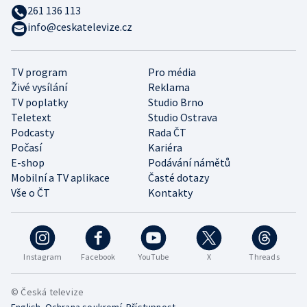
261 136 113
info@ceskatelevize.cz
TV program
Pro média
Živé vysílání
Reklama
TV poplatky
Studio Brno
Teletext
Studio Ostrava
Podcasty
Rada ČT
Počasí
Kariéra
E-shop
Podávání námětů
Mobilní a TV aplikace
Časté dotazy
Vše o ČT
Kontakty
Instagram
Facebook
YouTube
X
Threads
© Česká televize