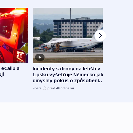
 eCallu a
Incidenty s drony na letišti v
Klima
jí
Lipsku vyšetřuje Německo jako
podn
úmyslný pokus o způsobení
i sví
exploze
včera
před 4
hodinami
včera