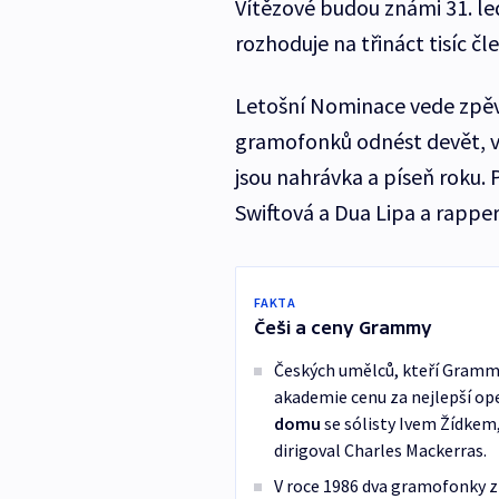
Vítězové budou známi 31. le
rozhoduje na třináct tisíc 
Letošní Nominace vede zpěv
gramofonků odnést devět, vč
jsou nahrávka a píseň roku. 
Swiftová a Dua Lipa a rappe
FAKTA
Češi a ceny Grammy
Českých umělců, kteří Grammy z
akademie cenu za nejlepší op
domu
se sólisty Ivem Žídkem
dirigoval Charles Mackerras.
V roce 1986 dva gramofonky z