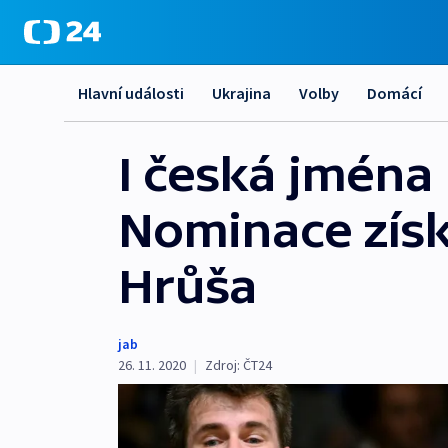
Hlavní události
Ukrajina
Volby
Domácí
I česká jména
Nominace získ
Hrůša
jab
26. 11. 2020
|
Zdroj:
ČT24