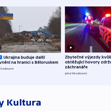
Zbytečné výjezdy kvůli
Ukrajina buduje další
O
obtěžující hovory zdržu
nění na hranici s Běloruskem
záchranáře
3
hodinami
před 4
hodinami
ky
Kultura