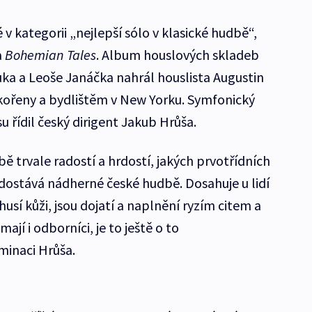
 v kategorii „nejlepší sólo v klasické hudbě“,
a
Bohemian Tales
. Album houslových skladeb
ka a Leoše Janáčka nahrál houslista Augustin
kořeny a bydlištěm v New Yorku. Symfonický
 řídil český dirigent Jakub Hrůša.
 trvale radostí a hrdostí, jakých prvotřídních
dostává nádherné české hudbě. Dosahuje u lidí
usí kůži, jsou dojatí a naplnění ryzím citem a
ají i odborníci, je to ještě o to
minaci Hrůša.