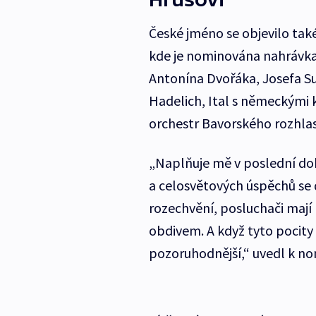
České jméno se objevilo také
kde je nominována nahrávk
Antonína Dvořáka, Josefa Su
Hadelich, Ital s německými 
orchestr Bavorského rozhlasu
„Naplňuje mě v poslední době
a celosvětových úspěchů se 
rozechvění, posluchači mají h
obdivem. A když tyto pocity m
pozoruhodnější,“ uvedl k no