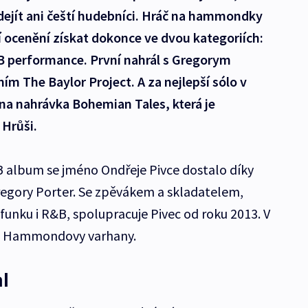
dejít ani čeští hudebníci. Hráč na hammondky
 ocenění získat dokonce ve dvou kategoriích:
B performance. První nahrál s Gregorym
m The Baylor Project. A za nejlepší sólo v
na nahrávka Bohemian Tales, která je
Hrůši.
 album se jméno Ondřeje Pivce dostalo díky
Gregory Porter. Se zpěvákem a skladatelem,
 funku i R&B, spolupracuje Pivec od roku 2013. V
a Hammondovy varhany.
l