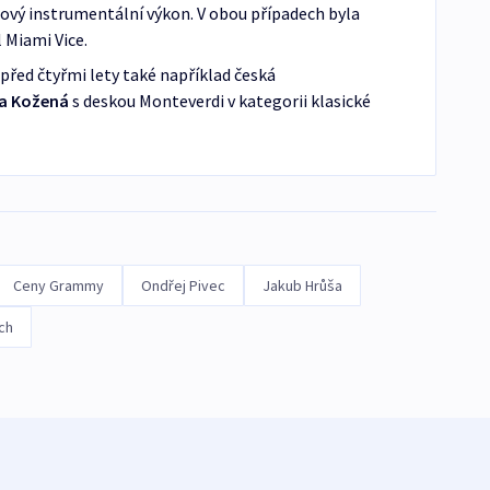
ový instrumentální výkon. V obou případech byla
 Miami Vice.
řed čtyřmi lety také například česká
a Kožená
s deskou Monteverdi v kategorii klasické
Ceny Grammy
Ondřej Pivec
Jakub Hrůša
ch