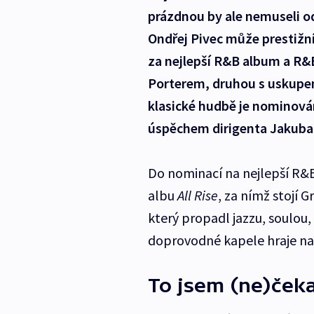
prázdnou by ale nemuseli o
Ondřej Pivec může prestižní
za nejlepší R&B album a R&
Porterem, druhou s uskupení
klasické hudbě je nominová
úspěchem dirigenta Jakuba 
Do nominací na nejlepší R&B
albu
All Rise
, za nímž stojí 
který propadl jazzu, soulou,
doprovodné kapele hraje n
To jsem (ne)čeka