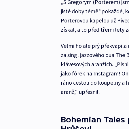
„S Gregorym (Porterem) jsme
jisté doby téměř pokaždé, kd
Porterovou kapelou už Pivec
získal, a to před třemi lety 
Velmi ho ale prý překvapila
za singl jazzového dua The B
klávesových aranžích. „Písn
jako fórek na Instagram! Oni 
ráno cestou do koupelny a 
aranž,“ upřesnil.
Bohemian Tales 
Hrůšovi