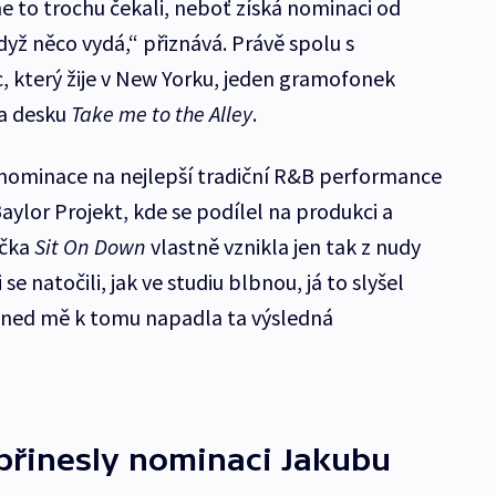
 to trochu čekali, neboť získá nominaci od
yž něco vydá,“ přiznává. Právě spolu s
, který žije v New Yorku, jeden gramofonek
za desku
Take me to the Alley
.
 nominace na nejlepší tradiční R&B performance
aylor Projekt, kde se podílel na produkci a
ička
Sit On Down
vlastně vznikla jen tak z nudy
se natočili, jak ve studiu blbnou, já to slyšel
hned mě k tomu napadla ta výsledná
přinesly nominaci Jakubu