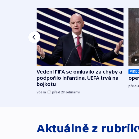
Vedení FIFA se omluvilo za chyby a
VIDE
podpořilo Infantina. UEFA trvá na
opev
bojkotu
před 
včera
před 2
hodinami
Aktuálně z rubri