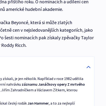
dna příštího roku. O nominacích a udílení cen
členů americké hudební akademie.
ačka Beyoncé, která si může zlatých
etně cen v nejsledovanějších kategoriích, jako
Po šesti nominacích pak získaly zpěvačky Taylor
r Roddy Ricch.
ískali, je jen několik. Například v roce 1982 udělila
erní nahrávku
záznamu Janáčkovy opery Z mrtvého
, Jiřím Zahradníčkem a Václavem Zítkem, kterou
ískal český rodák
Jan Hammer
, a to za nejlepší