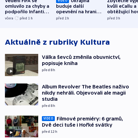
Vedení FIFA se
Ukrajina
Zbytečné výj
VIDEO
omluvilo za chyby a
buduje další
kvůli eCallu a
podpořilo Infantina.
opevnění na hranici
obtěžující ho
UEFA trvá na
s Běloruskem
zdržují záchr
včera
před 1
h
před 2
h
před 3
h
bojkotu
Aktuálně z rubriky
Kultura
Válka ševců změnila obuvnictví,
popisuje kniha
před 8
h
Album Revolver The Beatles naživo
nikdy nehráli. Objevovali ale magii
studia
před 8
h
Filmové premiéry: 6 gramů,
VIDEO
Dvě deci tuše i Hořké svátky
před 12
h