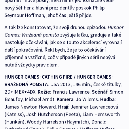
uplatnit i nové posily, mezi nimiž jednoznačně vede
nový šéf her a hlavní prezidentův poskok Philip
Seymour Hoffman, jehož čas ještě přijde.
A tak lze konstatovat, že svojí druhou epizodou
Hunger
Games: Vražedná pomsta
zvyšuje laťku, graduje a také
nastoluje očekávání, jak se s touto akcelerací vyrovnají
další pokračování. Řekl bych, že je to očekávání
příjemné a vstřícné, což v případě jiných sérií nebývá
nutně vždycky pravidlem.
HUNGER GAMES: CATHING FIRE / HUNGER GAMES:
VRAŽEDNÁ POMSTA
. USA 2013, 146 min., české titulky,
2D+IMEX+4DX.
Režie
: Francis Lawrence.
Scénář
: Simon
Beaufoy, Michael Arndt.
Kamera
: Jo Wilems.
Hudba
:
James Newton Howard.
Hrají
: Jennifer Lawrenceová
(Katniss), Josh Hutcherson (Peeta), Liam Hemsworth
(Hurikán), Woody Harrelson (Haymitch), Donald