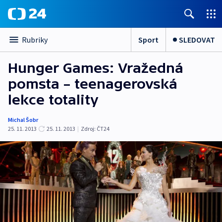
Sport
SLEDOVAT
Rubriky
Hunger Games: Vražedná
pomsta – teenagerovská
lekce totality
Michal Šobr
25. 11. 2013
25. 11. 2013
|
Zdroj:
ČT24