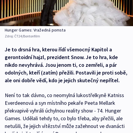
Hunger Games: Vražedná pomsta
Zdroj:
ČT24/Bontonfilm
Je to drsná hra, kterou řídí všemocný Kapitol a
gerontoidní hajzl, prezident Snow. Je to hra, kde
nikdo nevyhrává. Jsou jenom ti, co zemřeli, a pár
odolných, kteří (zatím) přežili. Postavili je proti sobě,
ale oni dobře vědí, kdo je jejich skutečný nepřítel.
Není to tak dávno, co neomylná lukostřelkyně Katniss
Everdeenová a syn místního pekaře Peeta Mellark
překvapivě vyhráli úchylnou reality show - 74. Hunger
Games. Udělali tehdy to, co bylo třeba, aby přežili, ale
netušili, že jejich vítězství může zažehnout ve dvanácti