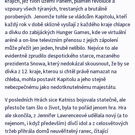
krajích, jež tvoří území Panem, plamen revoluce a
vzpoury všech týraných, trestaných a brutálně
porobených. Jenomže tohle se vládcům Kapitolu, kteří
každý rok v době sklizně vysílají z každého kraje chlapce
a dívku do zabijáckých Hunger Games, kde ve virtuální
aréně a on-line televizním přenosu z jejich zápolení
může přežít jen jeden, hrubě nelíbilo. Nejvíce to ale
evidentně zprudilo despotického starce, mazaného
prezidenta Snowa, který nedokázal skousnout, že by se
dívka z 12. kraje, kterou si chtěl právě namazat na
chleba, mohla postavit Kapitolu a jeho stejně
nebezpečnému jako nedotknutelnému majestátu.
V posledních Hrách sice Katniss bojovala statečně, ale
přestože tam šlo o život, byla to pořád jenom hra. Hra
ale skončila, z Jennifer Lawrenceové udělala nový (a to
nejenom, i když především) dívčí idol a z celosvětových
tržeb přihrála domů neuvěřitelný ranec, čítající