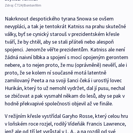
Zdroj:
ČT24/Bontonfilm
Nakrknout despotického tyrana Snowa se ovšem
nevypláci, a tak je tentokrát Katniss na prahu skutečné
války, byť se cynický starouš v prezidentském křesle
tváří, že by chtěl, aby se stali přáteli nebo alespoň
spojenci. Jenomže věřte prezidentům. Katniss ale není
žádná naivní blbka a spojení s mocí opojeným gerontem
nebere, a to nejen proto, že mu (oprávněně) nevěří, ale i
proto, že se kolem ní současně motá latentně
zamilovaný Peeta a na svoji šanci čeká i urostlý lovec
Hurikán, který to už nemohl vydržet, dal jí pusu, nechal
se zbičovat a pak vysmahl někam do lesů, aby se pak v
hodně překvapivé společnosti objevil až ve finále.
V režijním křesle vystřídal Garyho Rosse, který celou hru
v loňském roce rozjel, rodilý Vídeňák Francis Lawrence,
jenž ale od tří let vyrůstal v L. A., a na rozdíl od své