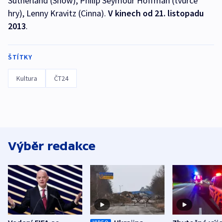
Sutherland (Snow), Philip Seymour Hoffman (tvůrce
hry), Lenny Kravitz (Cinna).
V kinech od 21. listopadu
2013
.
ŠTÍTKY
Kultura
ČT24
Výběr redakce