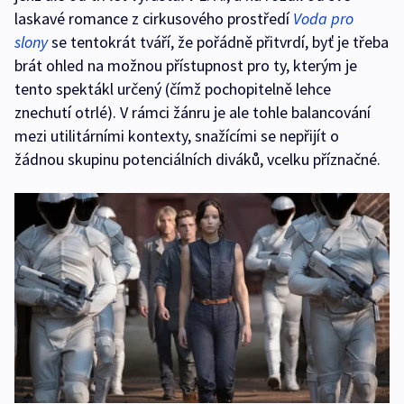
laskavé romance z cirkusového prostředí
Voda pro
slony
se tentokrát tváří, že pořádně přitvrdí, byť je třeba
brát ohled na možnou přístupnost pro ty, kterým je
tento spektákl určený (čímž pochopitelně lehce
znechutí otrlé). V rámci žánru je ale tohle balancování
mezi utilitárními kontexty, snažícími se nepřijít o
žádnou skupinu potenciálních diváků, vcelku příznačné.