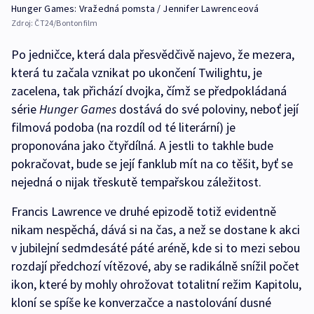
Hunger Games: Vražedná pomsta / Jennifer Lawrenceová
Zdroj:
ČT24/Bontonfilm
Po jedničce, která dala přesvědčivě najevo, že mezera,
která tu začala vznikat po ukončení Twilightu, je
zacelena, tak přichází dvojka, čímž se předpokládaná
série
Hunger Games
dostává do své poloviny, neboť její
filmová podoba (na rozdíl od té literární) je
proponována jako čtyřdílná. A jestli to takhle bude
pokračovat, bude se její fanklub mít na co těšit, byť se
nejedná o nijak třeskutě tempařskou záležitost.
Francis Lawrence ve druhé epizodě totiž evidentně
nikam nespěchá, dává si na čas, a než se dostane k akci
v jubilejní sedmdesáté páté aréně, kde si to mezi sebou
rozdají předchozí vítězové, aby se radikálně snížil počet
ikon, které by mohly ohrožovat totalitní režim Kapitolu,
kloní se spíše ke konverzačce a nastolování dusné