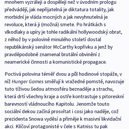
mnohem vyzráleji a dospěleji než v úvodním prologu
předvádějí, jak nepřijatelná je diktatura totality, jak
morbidní je vláda mocných a jak nevyhnutelná je
revoluce, která ji (možná) smete. Po hrátkách s
vlkodlaky a upíry je tohle radikální hollywoodský obrat,
z něhož by v polovině minulého století dostal
republikánský senátor McCarthy kopřivku a jenž by
pravděpodobně znamenal brutální obvinění z
neamerické činnosti a komunistické propagace.
Poctivá polovina téměř dvou a půl hodinové stopáže, v
níž
Hunger Games
směřují k vražedné pomstě, navozuje
tuto tíživou šedou atmosféru beznaděje a strachu,
která drtí všechny kraje a ostře kontrastuje s pitoreskní
barevností vládnoucího Kapitolu. Jenomže touto
sociální dekou začíná prosvítat i cosi jako naděje, což
prezidenta Snowa vyděsí a přiměje k masivní likvidační
akci. Klíčoví protagonisté v čele s Katniss tu pak