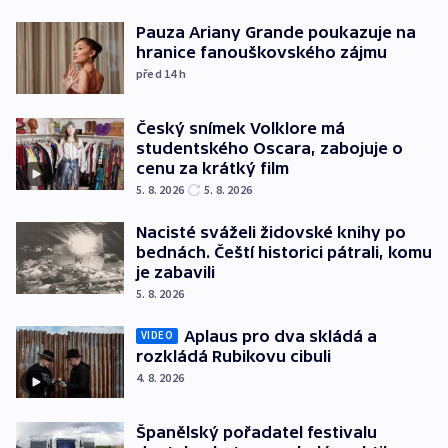
Pauza Ariany Grande poukazuje na
hranice fanouškovského zájmu
před 14
h
Český snímek Volklore má
studentského Oscara, zabojuje o
cenu za krátký film
5. 8. 2026
5. 8. 2026
Nacisté sváželi židovské knihy po
bednách. Čeští historici pátrali, komu
je zabavili
5. 8. 2026
Aplaus pro dva skládá a
VIDEO
rozkládá Rubikovu cibuli
4. 8. 2026
Španělský pořadatel festivalu