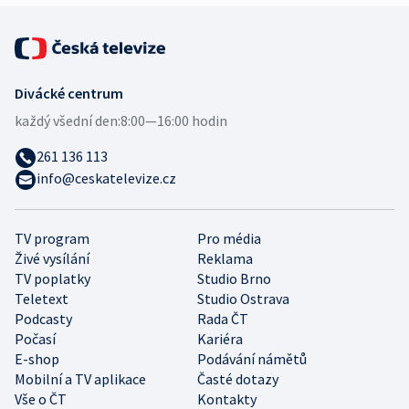
Divácké centrum
každý všední den:
8:00—16:00 hodin
261 136 113
info@ceskatelevize.cz
TV program
Pro média
Živé vysílání
Reklama
TV poplatky
Studio Brno
Teletext
Studio Ostrava
Podcasty
Rada ČT
Počasí
Kariéra
E-shop
Podávání námětů
Mobilní a TV aplikace
Časté dotazy
Vše o ČT
Kontakty