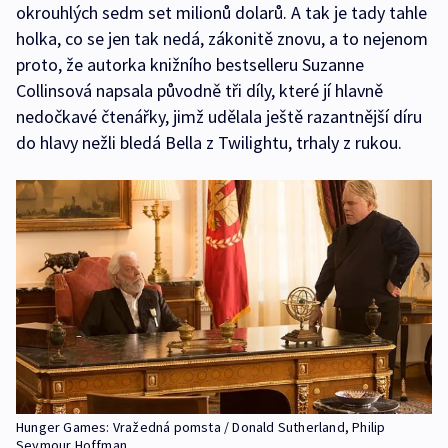
okrouhlých sedm set milionů dolarů. A tak je tady tahle
holka, co se jen tak nedá, zákonitě znovu, a to nejenom
proto, že autorka knižního bestselleru Suzanne
Collinsová napsala původně tři díly, které jí hlavně
nedočkavé čtenářky, jimž udělala ještě razantnější díru
do hlavy nežli bledá Bella z Twilightu, trhaly z rukou.
Hunger Games: Vražedná pomsta / Donald Sutherland, Philip
Seymour Hoffman