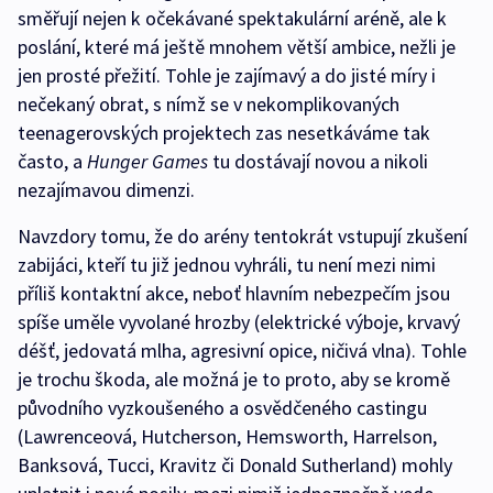
směřují nejen k očekávané spektakulární aréně, ale k
poslání, které má ještě mnohem větší ambice, nežli je
jen prosté přežití. Tohle je zajímavý a do jisté míry i
nečekaný obrat, s nímž se v nekomplikovaných
teenagerovských projektech zas nesetkáváme tak
často, a
Hunger Games
tu dostávají novou a nikoli
nezajímavou dimenzi.
Navzdory tomu, že do arény tentokrát vstupují zkušení
zabijáci, kteří tu již jednou vyhráli, tu není mezi nimi
příliš kontaktní akce, neboť hlavním nebezpečím jsou
spíše uměle vyvolané hrozby (elektrické výboje, krvavý
déšť, jedovatá mlha, agresivní opice, ničivá vlna). Tohle
je trochu škoda, ale možná je to proto, aby se kromě
původního vyzkoušeného a osvědčeného castingu
(Lawrenceová, Hutcherson, Hemsworth, Harrelson,
Banksová, Tucci, Kravitz či Donald Sutherland) mohly