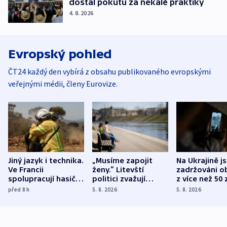
dostal pokutu za nekalé praktiky
4. 8. 2026
Evropský pohled
ČT24 každý den vybírá z obsahu publikovaného evropskými
veřejnými médii, členy Eurovize.
Jiný jazyk i technika.
„Musíme zapojit
Na Ukrajině j
Ve Francii
ženy.“ Litevští
zadržováni o
spolupracují hasiči z
politici zvažují
z více než 50 
různých zemí
dohodu o
Bojovali na s
před 8
h
5. 8. 2026
5. 8. 2026
demografii
Ruska