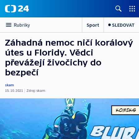
Sport
SLEDOVAT
Rubriky
Záhadná nemoc ničí korálový
útes u Floridy. Vědci
převážejí živočichy do
bezpečí
skam
15. 10. 2021
|
Zdroj:
skam