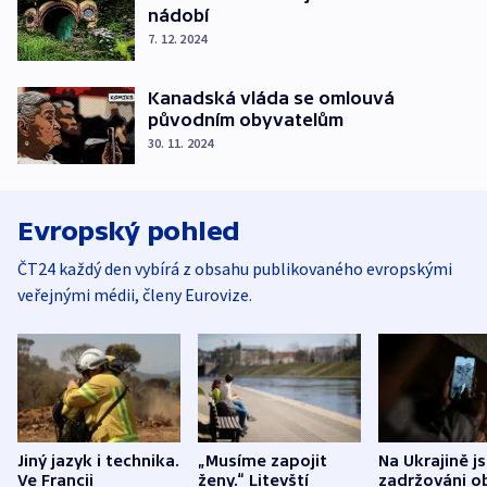
nádobí
7. 12. 2024
Kanadská vláda se omlouvá
původním obyvatelům
30. 11. 2024
Evropský pohled
ČT24 každý den vybírá z obsahu publikovaného evropskými
veřejnými médii, členy Eurovize.
Jiný jazyk i technika.
„Musíme zapojit
Na Ukrajině j
Ve Francii
ženy.“ Litevští
zadržováni o