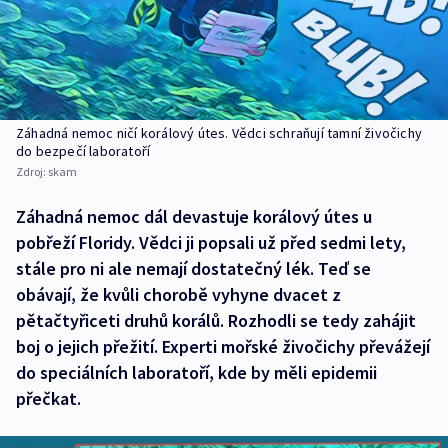
Záhadná nemoc ničí korálový útes. Vědci schraňují tamní živočichy
do bezpečí laboratoří
Zdroj:
skam
Záhadná nemoc dál devastuje korálový útes u
pobřeží Floridy. Vědci ji popsali už před sedmi lety,
stále pro ni ale nemají dostatečný lék. Teď se
obávají, že kvůli chorobě vyhyne dvacet z
pětačtyřiceti druhů korálů. Rozhodli se tedy zahájit
boj o jejich přežití. Experti mořské živočichy převážejí
do speciálních laboratoří, kde by měli epidemii
přečkat.