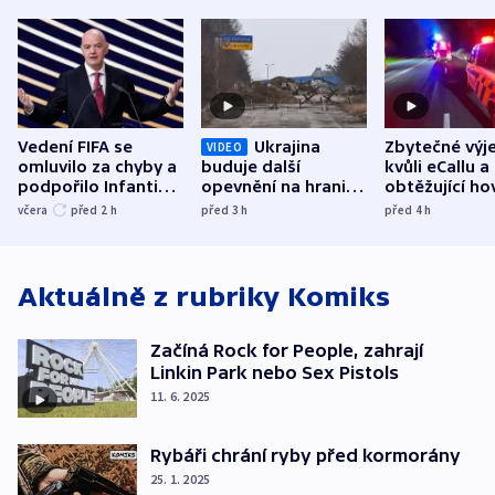
Vedení FIFA se
Ukrajina
Zbytečné výj
VIDEO
omluvilo za chyby a
buduje další
kvůli eCallu a
podpořilo Infantina.
opevnění na hranici
obtěžující ho
UEFA trvá na
s Běloruskem
zdržují záchr
včera
před 2
h
před 3
h
před 4
h
bojkotu
Aktuálně z rubriky
Komiks
Začíná Rock for People, zahrají
Linkin Park nebo Sex Pistols
11. 6. 2025
Rybáři chrání ryby před kormorány
25. 1. 2025