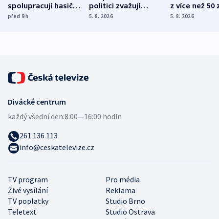
spolupracují hasiči z
politici zvažují
z více než 50 
různých zemí
dohodu o
Bojovali na s
před 9
h
5. 8. 2026
5. 8. 2026
demografii
Ruska
Divácké centrum
každý všední den:
8:00—16:00 hodin
261 136 113
info@ceskatelevize.cz
TV program
Pro média
Živé vysílání
Reklama
TV poplatky
Studio Brno
Teletext
Studio Ostrava