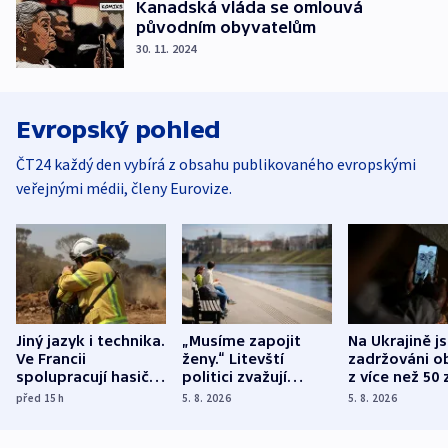
Kanadská vláda se omlouvá
původním obyvatelům
30. 11. 2024
Evropský pohled
ČT24 každý den vybírá z obsahu publikovaného evropskými
veřejnými médii, členy Eurovize.
Jiný jazyk i technika.
„Musíme zapojit
Na Ukrajině j
Ve Francii
ženy.“ Litevští
zadržováni o
spolupracují hasiči z
politici zvažují
z více než 50 
různých zemí
dohodu o
Bojovali na s
před 15
h
5. 8. 2026
5. 8. 2026
demografii
Ruska