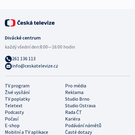
Divácké centrum
každý všední den:
8:00—16:00 hodin
261 136 113
info@ceskatelevize.cz
TV program
Pro média
Živé vysílání
Reklama
TV poplatky
Studio Brno
Teletext
Studio Ostrava
Podcasty
Rada ČT
Počasí
Kariéra
E-shop
Podávání námětů
Mobilní a TV aplikace
Časté dotazy