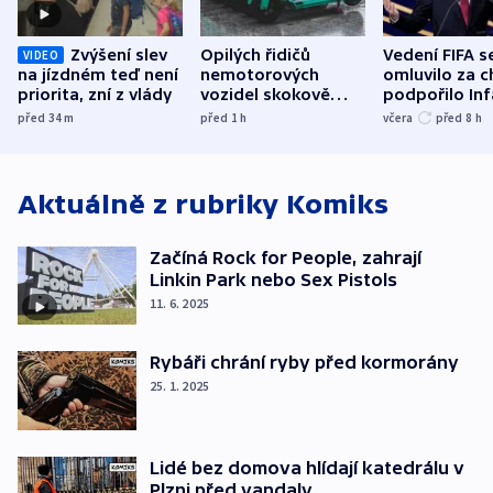
Zvýšení slev
Opilých řidičů
Vedení FIFA s
VIDEO
na jízdném teď není
nemotorových
omluvilo za c
priorita, zní z vlády
vozidel skokově
podpořilo Inf
přibylo, nejvíc ve
UEFA trvá na
před 34
m
před 1
h
včera
před 8
h
středních Čechách
bojkotu
Aktuálně z rubriky
Komiks
Začíná Rock for People, zahrají
Linkin Park nebo Sex Pistols
11. 6. 2025
Rybáři chrání ryby před kormorány
25. 1. 2025
Lidé bez domova hlídají katedrálu v
Plzni před vandaly