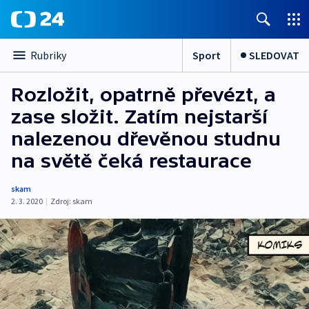
Sport
SLEDOVAT
Rubriky
Rozložit, opatrně převézt, a
zase složit. Zatím nejstarší
nalezenou dřevěnou studnu
na světě čeká restaurace
skam
2. 3. 2020
|
Zdroj:
skam