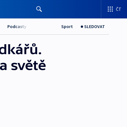
ČT
Podcasty
Sport
SLEDOVAT
adkářů.
a světě