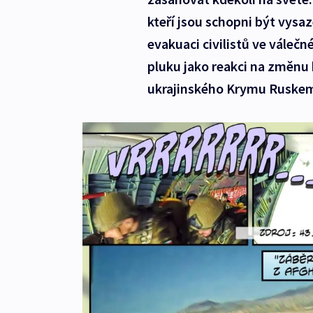
kteří jsou schopni být vysaz
evakuaci civilistů ve válečn
pluku jako reakci na změnu 
ukrajinského Krymu Ruske