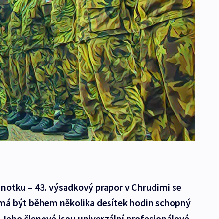
otku – 43. výsadkový prapor v Chrudimi se
r má být během několika desítek hodin schopný
 Jeho členové jsou univerzální profesionálové,