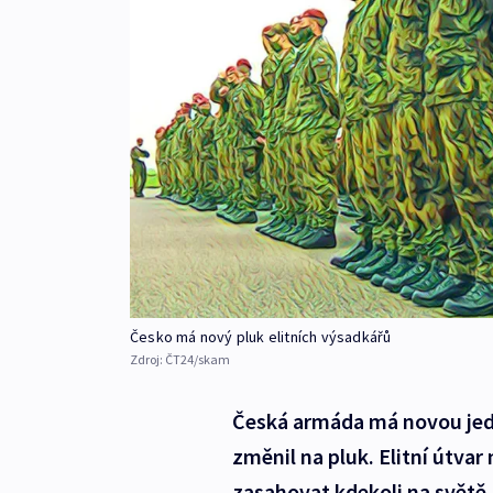
Česko má nový pluk elitních výsadkářů
Zdroj:
ČT24/skam
Česká armáda má novou jedn
změnil na pluk. Elitní útva
zasahovat kdekoli na světě.