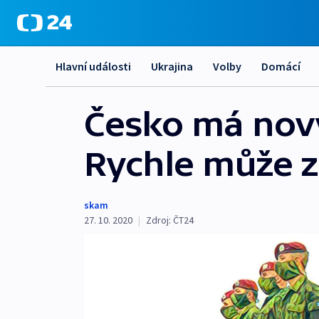
Hlavní události
Ukrajina
Volby
Domácí
Česko má nový
Rychle může z
skam
27. 10. 2020
|
Zdroj:
ČT24