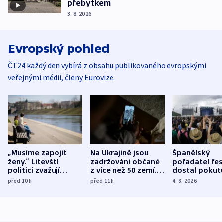
přebytkem
3. 8. 2026
Evropský pohled
ČT24 každý den vybírá z obsahu publikovaného evropskými
veřejnými médii, členy Eurovize.
„Musíme zapojit
Na Ukrajině jsou
Španělský
ženy.“ Litevští
zadržováni občané
pořadatel fes
politici zvažují
z více než 50 zemí.
dostal pokut
dohodu o
Bojovali na straně
nekalé prakti
před 10
h
před 11
h
4. 8. 2026
demografii
Ruska