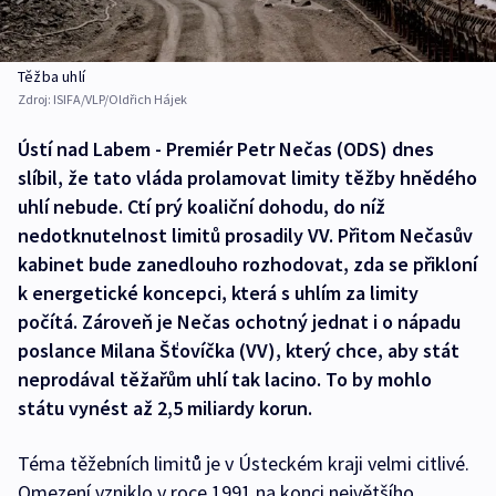
Těžba uhlí
Zdroj:
ISIFA/VLP/Oldřich Hájek
Ústí nad Labem - Premiér Petr Nečas (ODS) dnes
slíbil, že tato vláda prolamovat limity těžby hnědého
uhlí nebude. Ctí prý koaliční dohodu, do níž
nedotknutelnost limitů prosadily VV. Přitom Nečasův
kabinet bude zanedlouho rozhodovat, zda se přikloní
k energetické koncepci, která s uhlím za limity
počítá. Zároveň je Nečas ochotný jednat i o nápadu
poslance Milana Šťovíčka (VV), který chce, aby stát
neprodával těžařům uhlí tak lacino. To by mohlo
státu vynést až 2,5 miliardy korun.
Téma těžebních limitů je v Ústeckém kraji velmi citlivé.
Omezení vzniklo v roce 1991 na konci největšího