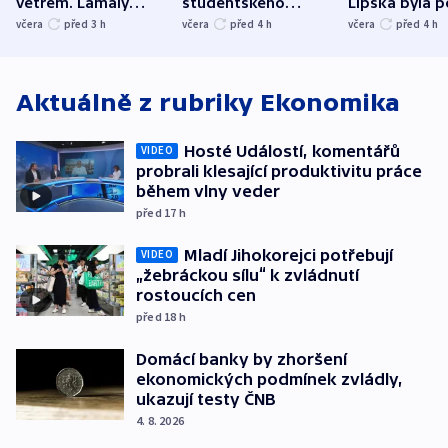
větrem. Lámaly
studentského
Lipska byla p
stromy a poničily
Oscara, zabojuje o
německého mi
včera
před 3
h
včera
před 4
h
včera
před 4
h
střechu
cenu za krátký film
hybridní útok
Aktuálně z rubriky
Ekonomika
Hosté Událostí, komentářů
VIDEO
probrali klesající produktivitu práce
během vlny veder
před 17
h
Mladí Jihokorejci potřebují
VIDEO
„žebráckou sílu“ k zvládnutí
rostoucích cen
před 18
h
Domácí banky by zhoršení
ekonomických podmínek zvládly,
ukazují testy ČNB
4. 8. 2026