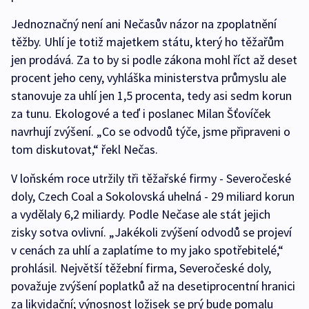
Jednoznačný není ani Nečasův názor na zpoplatnění
těžby. Uhlí je totiž majetkem státu, který ho těžařům
jen prodává. Za to by si podle zákona mohl říct až deset
procent jeho ceny, vyhláška ministerstva průmyslu ale
stanovuje za uhlí jen 1,5 procenta, tedy asi sedm korun
za tunu. Ekologové a teď i poslanec Milan Šťovíček
navrhují zvýšení. „Co se odvodů týče, jsme připraveni o
tom diskutovat,“ řekl Nečas.
V loňském roce utržily tři těžařské firmy - Severočeské
doly, Czech Coal a Sokolovská uhelná - 29 miliard korun
a vydělaly 6,2 miliardy. Podle Nečase ale stát jejich
zisky sotva ovlivní. „Jakékoli zvýšení odvodů se projeví
v cenách za uhlí a zaplatíme to my jako spotřebitelé,“
prohlásil. Největší těžební firma, Severočeské doly,
považuje zvýšení poplatků až na desetiprocentní hranici
za likvidační; výnosnost ložisek se prý bude pomalu