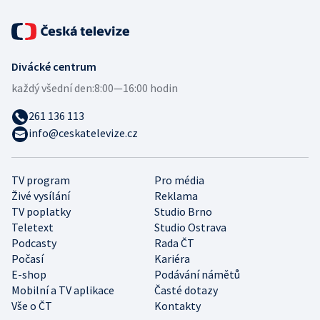
Divácké centrum
každý všední den:
8:00—16:00 hodin
261 136 113
info@ceskatelevize.cz
TV program
Pro média
Živé vysílání
Reklama
TV poplatky
Studio Brno
Teletext
Studio Ostrava
Podcasty
Rada ČT
Počasí
Kariéra
E-shop
Podávání námětů
Mobilní a TV aplikace
Časté dotazy
Vše o ČT
Kontakty