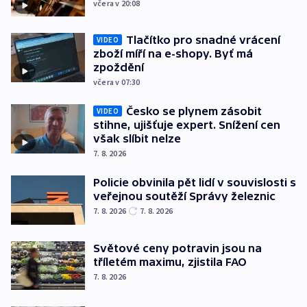
včera v 20:08
Tlačítko pro snadné vrácení
VIDEO
zboží míří na e-shopy. Byť má
zpoždění
včera v 07:30
Česko se plynem zásobit
VIDEO
stihne, ujišťuje expert. Snížení cen
však slíbit nelze
7. 8. 2026
Policie obvinila pět lidí v souvislosti s
veřejnou soutěží Správy železnic
7. 8. 2026
7. 8. 2026
Světové ceny potravin jsou na
tříletém maximu, zjistila FAO
7. 8. 2026