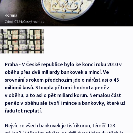
Koruna
Zdroj:
ČT24/Český rozhlas
Praha - V České republice bylo ke konci roku 2010 v
oběhu přes dvě miliardy bankovek a mincí. Ve
srovnání s rokem předchozím jde o nárůst asi o 45
milionů kusů. Stoupla přitom i hodnota peněz
v oběhu, a to asi o pět miliard korun. Nemalou část
peněz v oběhu ale tvoří i mince a bankovky, které už
řadu let neplatí.
Nejvíc ze všech bankovek je tisícikorun, téměř 123