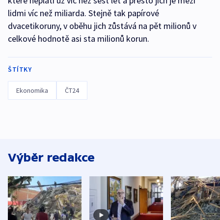
které neplatí už víc než šest let a přesto jich je mezi
lidmi víc než miliarda. Stejně tak papírové
dvacetikoruny, v oběhu jich zůstává na pět milionů v
celkové hodnotě asi sta milionů korun.
ŠTÍTKY
Ekonomika
ČT24
Výběr redakce