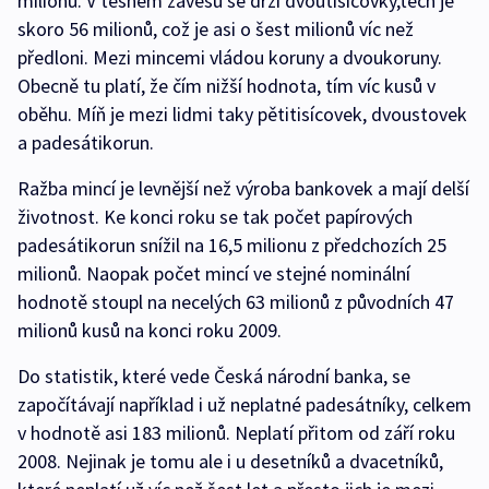
milionů. V těsném závěsu se drží dvoutisícovky,těch je
skoro 56 milionů, což je asi o šest milionů víc než
předloni. Mezi mincemi vládou koruny a dvoukoruny.
Obecně tu platí, že čím nižší hodnota, tím víc kusů v
oběhu. Míň je mezi lidmi taky pětitisícovek, dvoustovek
a padesátikorun.
Ražba mincí je levnější než výroba bankovek a mají delší
životnost. Ke konci roku se tak počet papírových
padesátikorun snížil na 16,5 milionu z předchozích 25
milionů. Naopak počet mincí ve stejné nominální
hodnotě stoupl na necelých 63 milionů z původních 47
milionů kusů na konci roku 2009.
Do statistik, které vede Česká národní banka, se
započítávají například i už neplatné padesátníky, celkem
v hodnotě asi 183 milionů. Neplatí přitom od září roku
2008. Nejinak je tomu ale i u desetníků a dvacetníků,