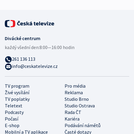
Divácké centrum
každý všední den:
8:00—16:00 hodin
261 136 113
info@ceskatelevize.cz
TV program
Pro média
Živé vysílání
Reklama
TV poplatky
Studio Brno
Teletext
Studio Ostrava
Podcasty
Rada ČT
Počasí
Kariéra
E-shop
Podávání námětů
Mobilní a TV aplikace
Časté dotazy