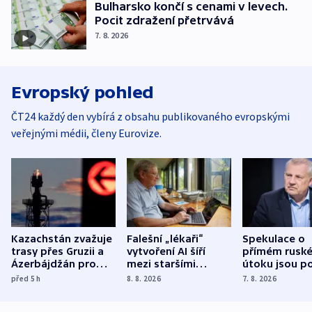
Bulharsko končí s cenami v levech.
Pocit zdražení přetrvává
7. 8. 2026
Evropský pohled
ČT24 každý den vybírá z obsahu publikovaného evropskými
veřejnými médii, členy Eurovize.
Kazachstán zvažuje
Falešní „lékaři“
Spekulace o
trasy přes Gruzii a
vytvoření AI šíří
přímém rusk
Ázerbájdžán pro
mezi staršími
útoku jsou po
vývoz ropy do
Poláky nebezpečné
míní estonsk
před 5
h
8. 8. 2026
7. 8. 2026
Evropy
zdravotní rady
bezpečnostn
expert