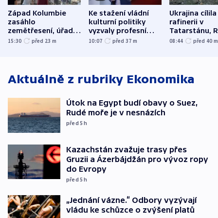
Západ Kolumbie
Ke stažení vládní
Ukrajina cílila
zasáhlo
kulturní politiky
rafinerii v
zemětřesení, úřady
vyzvaly profesní
Tatarstánu, 
hlásí přes sto obětí
organizace, spolky i
útočilo na mě
15:30
před 23
m
10:07
před 37
m
08:44
před 40
odbory
benzinky či s
WHO
Aktuálně z rubriky
Ekonomika
Útok na Egypt budí obavy o Suez,
Rudé moře je v nesnázích
před 5
h
Kazachstán zvažuje trasy přes
Gruzii a Ázerbájdžán pro vývoz ropy
do Evropy
před 5
h
„Jednání vázne.“ Odbory vyzývají
vládu ke schůzce o zvýšení platů