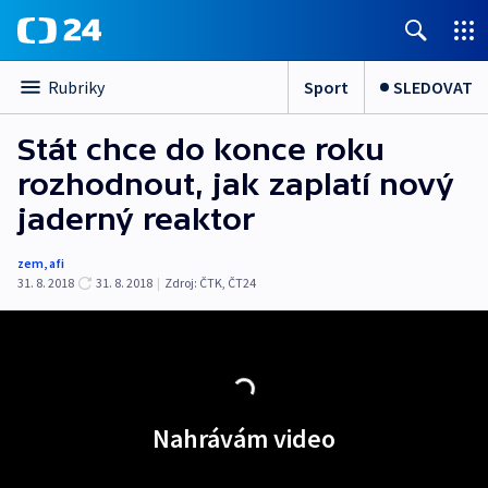
Sport
SLEDOVAT
Rubriky
Stát chce do konce roku
rozhodnout, jak zaplatí nový
jaderný reaktor
zem
,
afi
31. 8. 2018
31. 8. 2018
|
Zdroj:
ČTK
,
ČT24
Nahrávám video