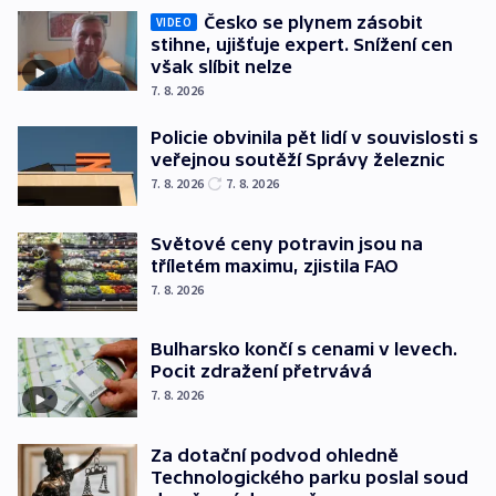
Česko se plynem zásobit
VIDEO
stihne, ujišťuje expert. Snížení cen
však slíbit nelze
7. 8. 2026
Policie obvinila pět lidí v souvislosti s
veřejnou soutěží Správy železnic
7. 8. 2026
7. 8. 2026
Světové ceny potravin jsou na
tříletém maximu, zjistila FAO
7. 8. 2026
Bulharsko končí s cenami v levech.
Pocit zdražení přetrvává
7. 8. 2026
Za dotační podvod ohledně
Technologického parku poslal soud