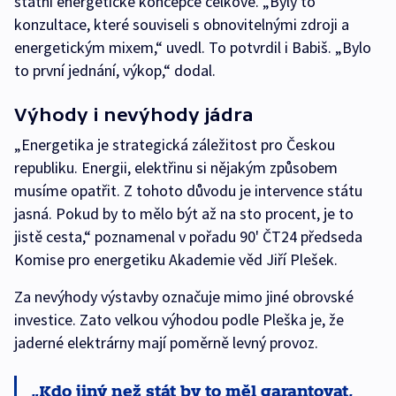
státní energetické koncepce celkově. „Byly to
konzultace, které souviseli s obnovitelnými zdroji a
energetickým mixem,“ uvedl. To potvrdil i Babiš. „Bylo
to první jednání, výkop,“ dodal.
Výhody i nevýhody jádra
„Energetika je strategická záležitost pro Českou
republiku. Energii, elektřinu si nějakým způsobem
musíme opatřit. Z tohoto důvodu je intervence státu
jasná. Pokud by to mělo být až na sto procent, je to
jistě cesta,“ poznamenal v pořadu 90' ČT24 předseda
Komise pro energetiku Akademie věd Jiří Plešek.
Za nevýhody výstavby označuje mimo jiné obrovské
investice. Zato velkou výhodou podle Pleška je, že
jaderné elektrárny mají poměrně levný provoz.
Kdo jiný než stát by to měl garantovat,