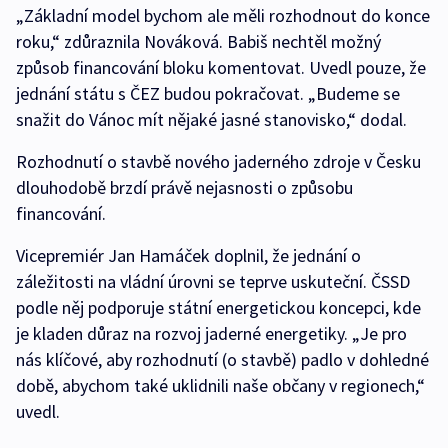
„Základní model bychom ale měli rozhodnout do konce
roku,“ zdůraznila Nováková. Babiš nechtěl možný
způsob financování bloku komentovat. Uvedl pouze, že
jednání státu s ČEZ budou pokračovat. „Budeme se
snažit do Vánoc mít nějaké jasné stanovisko,“ dodal.
Rozhodnutí o stavbě nového jaderného zdroje v Česku
dlouhodobě brzdí právě nejasnosti o způsobu
financování.
Vicepremiér Jan Hamáček doplnil, že jednání o
záležitosti na vládní úrovni se teprve uskuteční. ČSSD
podle něj podporuje státní energetickou koncepci, kde
je kladen důraz na rozvoj jaderné energetiky. „Je pro
nás klíčové, aby rozhodnutí (o stavbě) padlo v dohledné
době, abychom také uklidnili naše občany v regionech,“
uvedl.