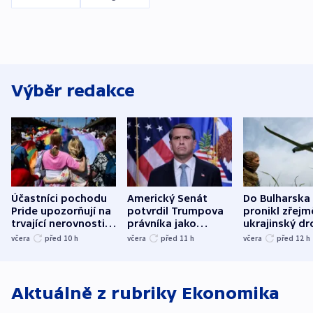
Výběr redakce
Účastníci pochodu
Americký Senát
Do Bulharska
Pride upozorňují na
potvrdil Trumpova
pronikl zřejm
trvající nerovnosti i
právníka jako
ukrajinský dr
společenskou
ministra
explodoval k
včera
před 10
h
včera
před 11
h
včera
před 12
h
atmosféru
spravedlnosti
od plynovod
Aktuálně z rubriky
Ekonomika