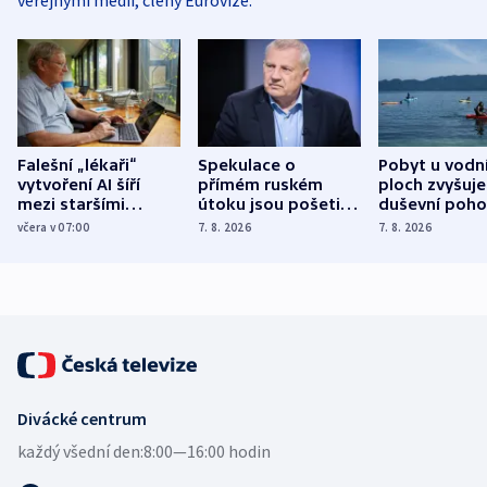
Falešní „lékaři“
Spekulace o
Pobyt u vodn
vytvoření AI šíří
přímém ruském
ploch zvyšuje
mezi staršími
útoku jsou pošetilé,
duševní poho
Poláky nebezpečné
míní estonský
ukázala
včera v 07:00
7. 8. 2026
7. 8. 2026
zdravotní rady
bezpečnostní
mezinárodní 
expert
Divácké centrum
každý všední den:
8:00—16:00 hodin