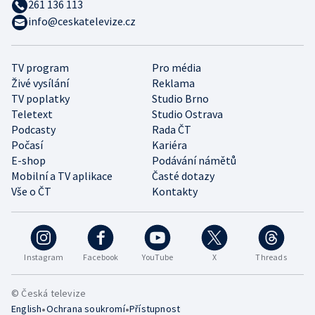
261 136 113
info@ceskatelevize.cz
TV program
Pro média
Živé vysílání
Reklama
TV poplatky
Studio Brno
Teletext
Studio Ostrava
Podcasty
Rada ČT
Počasí
Kariéra
E-shop
Podávání námětů
Mobilní a TV aplikace
Časté dotazy
Vše o ČT
Kontakty
Instagram
Facebook
YouTube
X
Threads
© Česká televize
•
•
English
Ochrana soukromí
Přístupnost