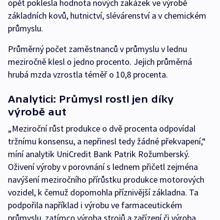
opět poklesla hodnota nových zakázek ve výrobě
základních kovů, hutnictví, slévárenství a v chemickém
průmyslu.
Průměrný počet zaměstnanců v průmyslu v lednu
meziročně klesl o jedno procento. Jejich průměrná
hrubá mzda vzrostla téměř o 10,8 procenta.
Analytici: Průmysl rostl jen díky
výrobě aut
„Meziroční růst produkce o dvě procenta odpovídal
tržnímu konsensu, a nepřinesl tedy žádné překvapení,“
míní analytik UniCredit Bank Patrik Rožumberský.
Oživení výroby v porovnání s lednem přičetl zejména
navýšení meziročního přírůstku produkce motorových
vozidel, k čemuž dopomohla příznivější základna. Ta
podpořila například i výrobu ve farmaceutickém
průmyslu, zatímco výroba strojů a zařízení či výroba