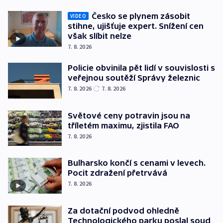
Česko se plynem zásobit
VIDEO
stihne, ujišťuje expert. Snížení cen
však slíbit nelze
7. 8. 2026
Policie obvinila pět lidí v souvislosti s
veřejnou soutěží Správy železnic
7. 8. 2026
7. 8. 2026
Světové ceny potravin jsou na
tříletém maximu, zjistila FAO
7. 8. 2026
Bulharsko končí s cenami v levech.
Pocit zdražení přetrvává
7. 8. 2026
Za dotační podvod ohledně
Technologického parku poslal soud