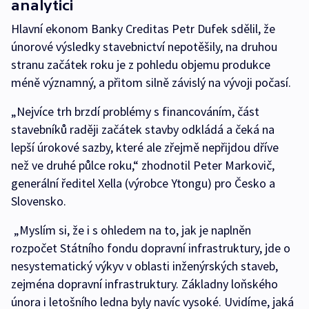
analytici
Hlavní ekonom Banky Creditas Petr Dufek sdělil, že
únorové výsledky stavebnictví nepotěšily, na druhou
stranu začátek roku je z pohledu objemu produkce
méně významný, a přitom silně závislý na vývoji počasí.
„Nejvíce trh brzdí problémy s financováním, část
stavebníků raději začátek stavby odkládá a čeká na
lepší úrokové sazby, které ale zřejmě nepřijdou dříve
než ve druhé půlce roku,“ zhodnotil Peter Markovič,
generální ředitel Xella (výrobce Ytongu) pro Česko a
Slovensko.
„Myslím si, že i s ohledem na to, jak je naplněn
rozpočet Státního fondu dopravní infrastruktury, jde o
nesystematický výkyv v oblasti inženýrských staveb,
zejména dopravní infrastruktury. Základny loňského
února i letošního ledna byly navíc vysoké. Uvidíme, jaká