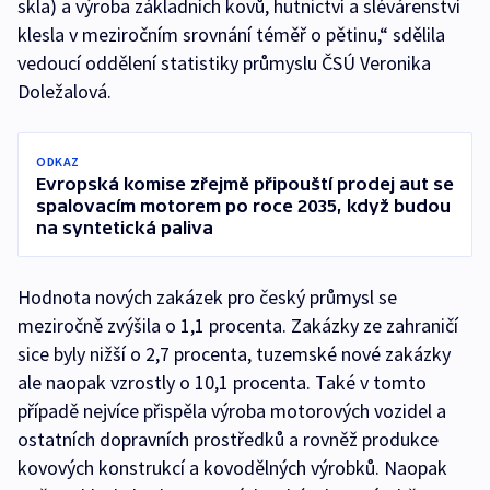
skla) a výroba základních kovů, hutnictví a slévárenství
klesla v meziročním srovnání téměř o pětinu,“ sdělila
vedoucí oddělení statistiky průmyslu ČSÚ Veronika
Doležalová.
ODKAZ
Evropská komise zřejmě připouští prodej aut se
spalovacím motorem po roce 2035, když budou
na syntetická paliva
Hodnota nových zakázek pro český průmysl se
meziročně zvýšila o 1,1 procenta. Zakázky ze zahraničí
sice byly nižší o 2,7 procenta, tuzemské nové zakázky
ale naopak vzrostly o 10,1 procenta. Také v tomto
případě nejvíce přispěla výroba motorových vozidel a
ostatních dopravních prostředků a rovněž produkce
kovových konstrukcí a kovodělných výrobků. Naopak