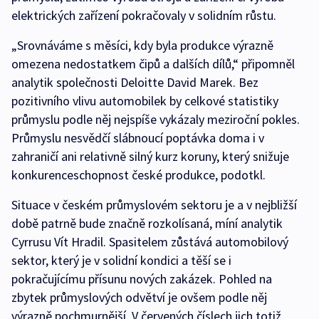
elektrických zařízení pokračovaly v solidním růstu.
„Srovnáváme s měsíci, kdy byla produkce výrazně
omezena nedostatkem čipů a dalších dílů,“ připomněl
analytik společnosti Deloitte David Marek. Bez
pozitivního vlivu automobilek by celkové statistiky
průmyslu podle něj nejspíše vykázaly meziroční pokles.
Průmyslu nesvědčí slábnoucí poptávka doma i v
zahraničí ani relativně silný kurz koruny, který snižuje
konkurenceschopnost české produkce, podotkl.
Situace v českém průmyslovém sektoru je a v nejbližší
době patrně bude značně rozkolísaná, míní analytik
Cyrrusu Vít Hradil. Spasitelem zůstává automobilový
sektor, který je v solidní kondici a těší se i
pokračujícímu přísunu nových zakázek. Pohled na
zbytek průmyslových odvětví je ovšem podle něj
výrazně pochmurnější. V červených číslech jich totiž