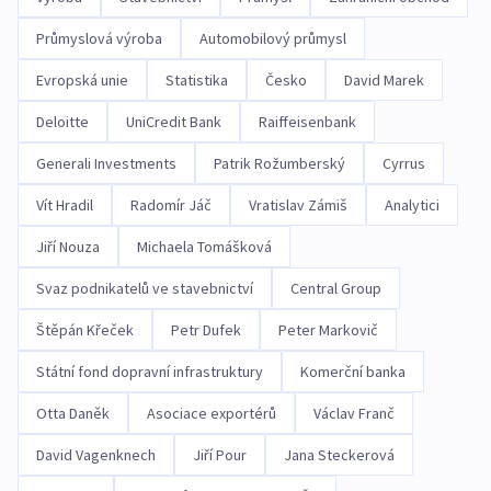
Průmyslová výroba
Automobilový průmysl
Evropská unie
Statistika
Česko
David Marek
Deloitte
UniCredit Bank
Raiffeisenbank
Generali Investments
Patrik Rožumberský
Cyrrus
Vít Hradil
Radomír Jáč
Vratislav Zámiš
Analytici
Jiří Nouza
Michaela Tomášková
Svaz podnikatelů ve stavebnictví
Central Group
Štěpán Křeček
Petr Dufek
Peter Markovič
Státní fond dopravní infrastruktury
Komerční banka
Otta Daněk
Asociace exportérů
Václav Franč
David Vagenknech
Jiří Pour
Jana Steckerová