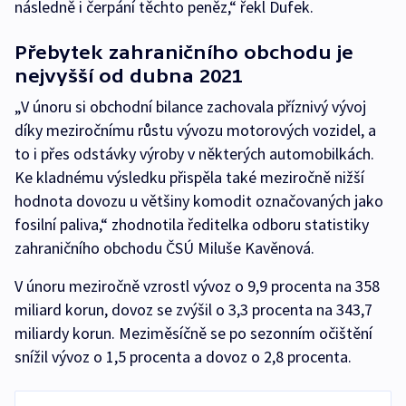
následně i čerpání těchto peněz,“ řekl Dufek.
Přebytek zahraničního obchodu je
nejvyšší od dubna 2021
„V únoru si obchodní bilance zachovala příznivý vývoj
díky meziročnímu růstu vývozu motorových vozidel, a
to i přes odstávky výroby v některých automobilkách.
Ke kladnému výsledku přispěla také meziročně nižší
hodnota dovozu u většiny komodit označovaných jako
fosilní paliva,“ zhodnotila ředitelka odboru statistiky
zahraničního obchodu ČSÚ Miluše Kavěnová.
V únoru meziročně vzrostl vývoz o 9,9 procenta na 358
miliard korun, dovoz se zvýšil o 3,3 procenta na 343,7
miliardy korun. Meziměsíčně se po sezonním očištění
snížil vývoz o 1,5 procenta a dovoz o 2,8 procenta.