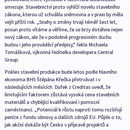
omezuje. Stavebnictví proto vyhlíží novelu stavebního
zákona, kterou už schválila sněmovna a v praxi by měla
vejít příští rok. „Snahy o změny trvají téměř šest let,
posun proto vítáme a věříme, že se brzy dotáhne nejen
nový zákon, ale že v podobně progresivním duchu
budou i jeho prováděcí předpisy,“ řekla Michaela
Tomášková, výkonná ředitelka developera Central
Group.
Pokles stavební produkce bude letos podle hlavního
ekonoma BHS Štěpána Křečka přetrvávat i v
následujících měsících. Dufek z Creditas uvedl, že
limitujícím faktorem zůstává vysoká cena stavebních
materiálů a chybějící kvalifikovaní i pomocní
zaměstnanci. „Potenciál k růstu naproti tomu rozšiřují
peníze z fondu obnovy a dalších zdrojů EU. Půjde o to,
jak akční dokáže být Česko v přípravě projektů a