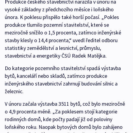
Produkce českého stavebnictví narazila v únoru na
vysoké základny z předchozího měsíce i loňského
února. K poklesu přispělo také horší počasí. „Pokles
produkce tlumilo pozemní stavitelství, které se
meziročně snížilo o 1,5 procenta, zatímco inženýrské
stavby klesly o 14,4 procenta,“ uvedl ředitel odboru
statistiky zemědělství a lesnictví, průmyslu,
stavebnictví a energetiky ČSÚ Radek Matějka.
Do kategorie pozemního stavitelství spadá výstavba
bytů, kanceláří nebo skladů, zatímco produkce
inženýrského stavebnictví zahrnují budování silnic a
železnic.
V únoru začala výstavba 3511 bytů, což bylo meziročně
o 4,9 procenta méně. „Za poklesem stojí kategorie
rodinných domů, kde počty padají již od poloviny
loňského roku. Naopak bytových domů bylo zahájeno