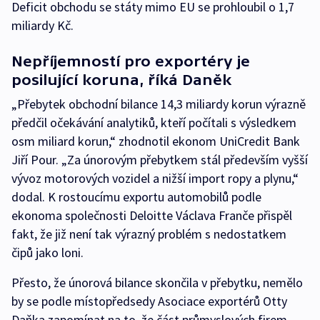
Deficit obchodu se státy mimo EU se prohloubil o 1,7
miliardy Kč.
Nepříjemností pro exportéry je
posilující koruna, říká Daněk
„Přebytek obchodní bilance 14,3 miliardy korun výrazně
předčil očekávání analytiků, kteří počítali s výsledkem
osm miliard korun,“ zhodnotil ekonom UniCredit Bank
Jiří Pour. „Za únorovým přebytkem stál především vyšší
vývoz motorových vozidel a nižší import ropy a plynu,“
dodal. K rostoucímu exportu automobilů podle
ekonoma společnosti Deloitte Václava Franče přispěl
fakt, že již není tak výrazný problém s nedostatkem
čipů jako loni.
Přesto, že únorová bilance skončila v přebytku, nemělo
by se podle místopředsedy Asociace exportérů Otty
Daňka zapomínat na to, že část průmyslových firem