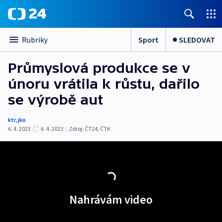
Sport
SLEDOVAT
Rubriky
Průmyslová produkce se v
únoru vrátila k růstu, dařilo
se výrobě aut
ktr
,
jko
6. 4. 2023
6. 4. 2023
|
Zdroj:
ČT24
,
ČTK
Nahrávám video