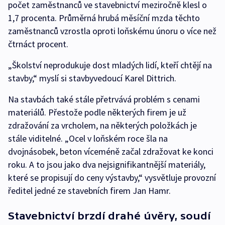
počet zaměstnanců ve stavebnictví meziročně klesl o
1,7 procenta. Průměrná hrubá měsíční mzda těchto
zaměstnanců vzrostla oproti loňskému únoru o více než
čtrnáct procent.
„Školství neprodukuje dost mladých lidí, kteří chtějí na
stavby,“ myslí si stavbyvedoucí Karel Dittrich.
Na stavbách také stále přetrvává problém s cenami
materiálů. Přestože podle některých firem je už
zdražování za vrcholem, na některých položkách je
stále viditelné. „Ocel v loňském roce šla na
dvojnásobek, beton víceméně začal zdražovat ke konci
roku. A to jsou jako dva nejsignifikantnější materiály,
které se propisují do ceny výstavby,“ vysvětluje provozní
ředitel jedné ze stavebních firem Jan Hamr.
Stavebnictví brzdí drahé úvěry, soudí