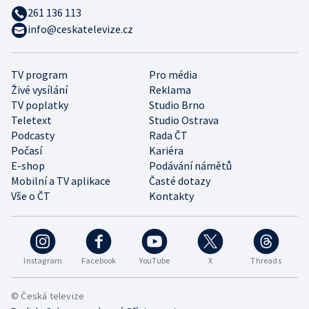
261 136 113
info@ceskatelevize.cz
TV program
Pro média
Živé vysílání
Reklama
TV poplatky
Studio Brno
Teletext
Studio Ostrava
Podcasty
Rada ČT
Počasí
Kariéra
E-shop
Podávání námětů
Mobilní a TV aplikace
Časté dotazy
Vše o ČT
Kontakty
Instagram
Facebook
YouTube
X
Threads
© Česká televize