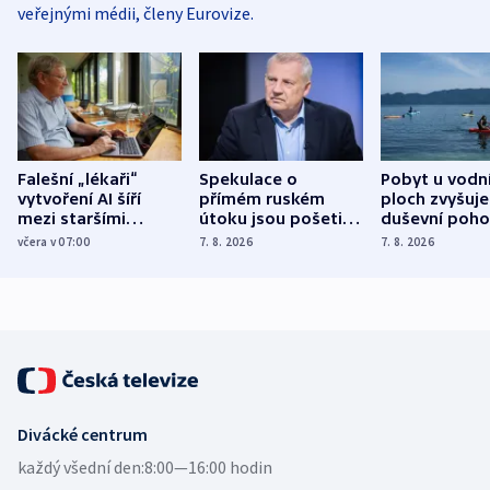
veřejnými médii, členy Eurovize.
Falešní „lékaři“
Spekulace o
Pobyt u vodn
vytvoření AI šíří
přímém ruském
ploch zvyšuje
mezi staršími
útoku jsou pošetilé,
duševní poho
Poláky nebezpečné
míní estonský
ukázala
včera v 07:00
7. 8. 2026
7. 8. 2026
zdravotní rady
bezpečnostní
mezinárodní 
expert
Divácké centrum
každý všední den:
8:00—16:00 hodin