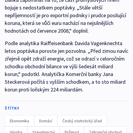
bojuje s nedostatkem poptávky. „Stále větší
nepříjemností je pro exportní podniky i prudce posilující
koruna, která se vůči euru nachází na nejsilnějších
hodnotách od července 2008,“ doplnil.
Podle analytika Raiffeisenbank Davida Vagenknechta
letos poptávka poroste jen pozvolna. „Před zimou navíc
zřejmě opět zdraží energie, což se odrazí v celoročním
schodku obchodní bilance ve výši šedesát miliard
korun,“ podotkl. Analytička Komerční banky Jana
Steckerová počítá s vyšším schodkem, a to sto miliard
korun proti loňským 224 miliardám.
ŠTÍTKY
Ekonomika
Domácí
Český statistický úřad
Výroba
Stavebnictví
Průmysl
Zahraniční obchod