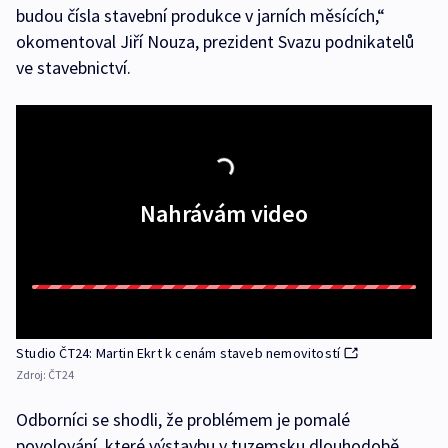
budou čísla stavební produkce v jarních měsících,“
okomentoval Jiří Nouza, prezident Svazu podnikatelů
ve stavebnictví.
Nahrávám video
Studio ČT24: Martin Ekrt k cenám staveb nemovitostí
Zdroj:
ČT24
Odborníci se shodli, že problémem je pomalé
povolování, které výstavbu v tuzemsku dlouhodobě