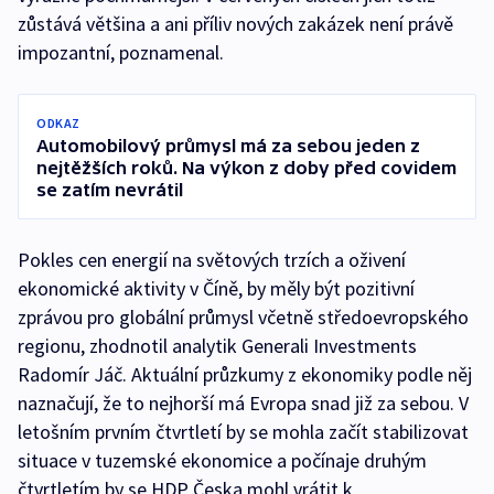
zůstává většina a ani příliv nových zakázek není právě
impozantní, poznamenal.
ODKAZ
Automobilový průmysl má za sebou jeden z
nejtěžších roků. Na výkon z doby před covidem
se zatím nevrátil
Pokles cen energií na světových trzích a oživení
ekonomické aktivity v Číně, by měly být pozitivní
zprávou pro globální průmysl včetně středoevropského
regionu, zhodnotil analytik Generali Investments
Radomír Jáč. Aktuální průzkumy z ekonomiky podle něj
naznačují, že to nejhorší má Evropa snad již za sebou. V
letošním prvním čtvrtletí by se mohla začít stabilizovat
situace v tuzemské ekonomice a počínaje druhým
čtvrtletím by se HDP Česka mohl vrátit k