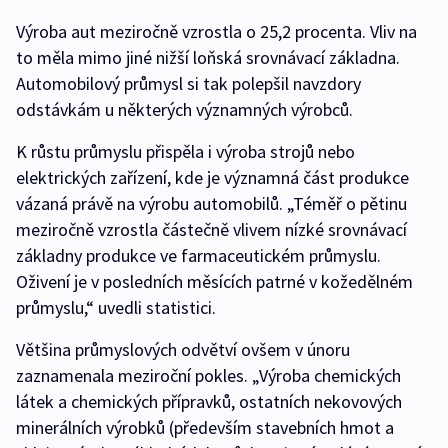
Výroba aut meziročně vzrostla o 25,2 procenta. Vliv na
to měla mimo jiné nižší loňská srovnávací základna.
Automobilový průmysl si tak polepšil navzdory
odstávkám u některých významných výrobců.
K růstu průmyslu přispěla i výroba strojů nebo
elektrických zařízení, kde je významná část produkce
vázaná právě na výrobu automobilů. „Téměř o pětinu
meziročně vzrostla částečně vlivem nízké srovnávací
základny produkce ve farmaceutickém průmyslu.
Oživení je v posledních měsících patrné v kožedělném
průmyslu,“ uvedli statistici.
Většina průmyslových odvětví ovšem v únoru
zaznamenala meziroční pokles. „Výroba chemických
látek a chemických přípravků, ostatních nekovových
minerálních výrobků (především stavebních hmot a