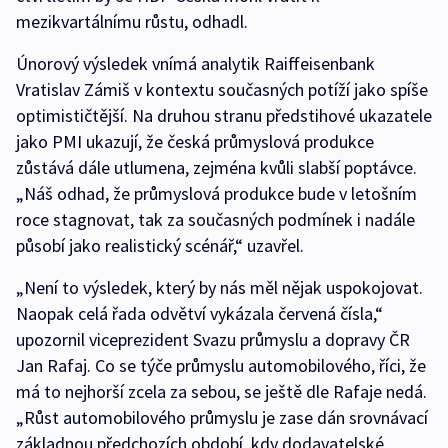
mezikvartálnímu růstu, odhadl.
Únorový výsledek vnímá analytik Raiffeisenbank
Vratislav Zámiš v kontextu současných potíží jako spíše
optimističtější. Na druhou stranu předstihové ukazatele
jako PMI ukazují, že česká průmyslová produkce
zůstává dále utlumena, zejména kvůli slabší poptávce.
„Náš odhad, že průmyslová produkce bude v letošním
roce stagnovat, tak za současných podmínek i nadále
působí jako realistický scénář,“ uzavřel.
„Není to výsledek, který by nás měl nějak uspokojovat.
Naopak celá řada odvětví vykázala červená čísla,“
upozornil viceprezident Svazu průmyslu a dopravy ČR
Jan Rafaj. Co se týče průmyslu automobilového, říci, že
má to nejhorší zcela za sebou, se ještě dle Rafaje nedá.
„Růst automobilového průmyslu je zase dán srovnávací
základnou předchozích období, kdy dodavatelské