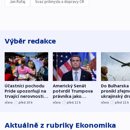
Jan Rafaj
Svaz průmyslu a dopravy ČR
Výběr redakce
Účastníci pochodu
Americký Senát
Do Bulharska
Pride upozorňují na
potvrdil Trumpova
pronikl zřejm
trvající nerovnosti i
právníka jako
ukrajinský dr
společenskou
ministra
explodoval k
včera
před 10
h
včera
před 11
h
včera
před 12
h
atmosféru
spravedlnosti
od plynovod
Aktuálně z rubriky
Ekonomika