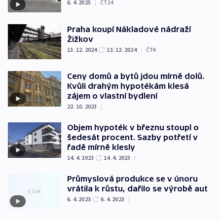
6. 4. 2025
|
ČT24
Praha koupí Nákladové nádraží
Žižkov
13. 12. 2024
13. 12. 2024
|
ČTK
Ceny domů a bytů jdou mírně dolů.
Kvůli drahým hypotékám klesá
zájem o vlastní bydlení
22. 10. 2023
|
Objem hypoték v březnu stoupl o
šedesát procent. Sazby potřetí v
řadě mírně klesly
14. 4. 2023
14. 4. 2023
|
Průmyslová produkce se v únoru
vrátila k růstu, dařilo se výrobě aut
6. 4. 2023
6. 4. 2023
|