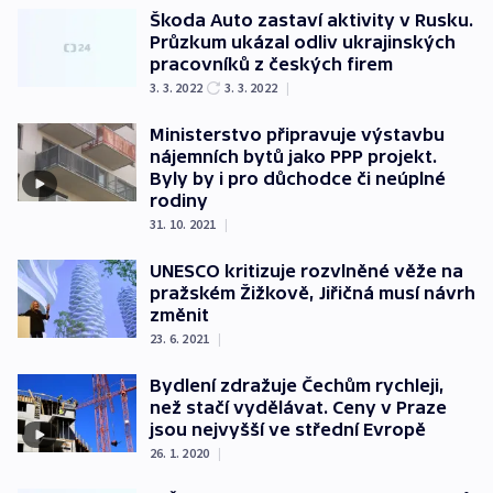
Škoda Auto zastaví aktivity v Rusku.
Průzkum ukázal odliv ukrajinských
pracovníků z českých firem
3. 3. 2022
3. 3. 2022
|
Ministerstvo připravuje výstavbu
nájemních bytů jako PPP projekt.
Byly by i pro důchodce či neúplné
rodiny
31. 10. 2021
|
UNESCO kritizuje rozvlněné věže na
pražském Žižkově, Jiřičná musí návrh
změnit
23. 6. 2021
|
Bydlení zdražuje Čechům rychleji,
než stačí vydělávat. Ceny v Praze
jsou nejvyšší ve střední Evropě
26. 1. 2020
|