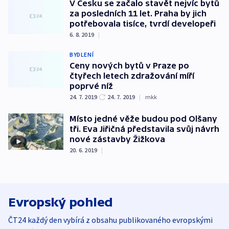
V Česku se začalo stavět nejvíc bytů
za posledních 11 let. Praha by jich
potřebovala tisíce, tvrdí developeři
6. 8. 2019
|
BYDLENÍ
Ceny nových bytů v Praze po
čtyřech letech zdražování míří
poprvé níž
24. 7. 2019
24. 7. 2019
|
mkk
Místo jedné věže budou pod Olšany
tři. Eva Jiřičná představila svůj návrh
nové zástavby Žižkova
20. 6. 2019
|
Evropský pohled
ČT24 každý den vybírá z obsahu publikovaného evropskými