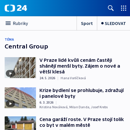
Sport
SLEDOVAT
Rubriky
TÉMA
Central Group
V Praze lidé kvůli cenám častěji
shánějí menší byty. Zájem o nové a
větší klesá
24. 5. 2026
|
Hana Vorlíčková
Krize bydlení se prohlubuje, zdražují
i panelové byty
6. 3. 2026
|
Kristina Nováková
,
Milan Danda
,
Josef Krebs
Cena garáží roste. V Praze stojí tolik
co byt v malém městě