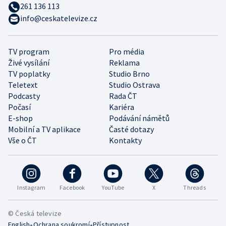
261 136 113
info@ceskatelevize.cz
TV program
Pro média
Živé vysílání
Reklama
TV poplatky
Studio Brno
Teletext
Studio Ostrava
Podcasty
Rada ČT
Počasí
Kariéra
E-shop
Podávání námětů
Mobilní a TV aplikace
Časté dotazy
Vše o ČT
Kontakty
Instagram
Facebook
YouTube
X
Threads
© Česká televize
•
•
English
Ochrana soukromí
Přístupnost