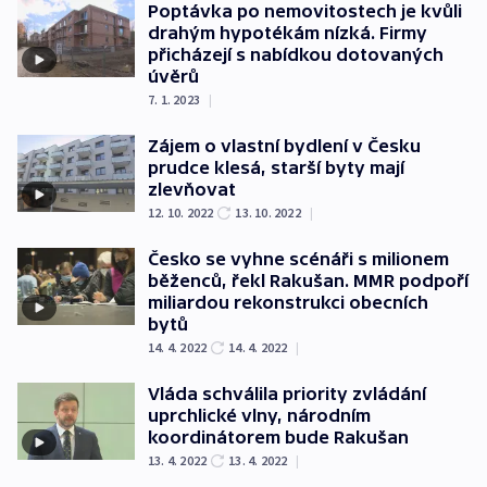
Poptávka po nemovitostech je kvůli
drahým hypotékám nízká. Firmy
přicházejí s nabídkou dotovaných
úvěrů
7. 1. 2023
|
Zájem o vlastní bydlení v Česku
prudce klesá, starší byty mají
zlevňovat
12. 10. 2022
13. 10. 2022
|
Česko se vyhne scénáři s milionem
běženců, řekl Rakušan. MMR podpoří
miliardou rekonstrukci obecních
bytů
14. 4. 2022
14. 4. 2022
|
Vláda schválila priority zvládání
uprchlické vlny, národním
koordinátorem bude Rakušan
13. 4. 2022
13. 4. 2022
|