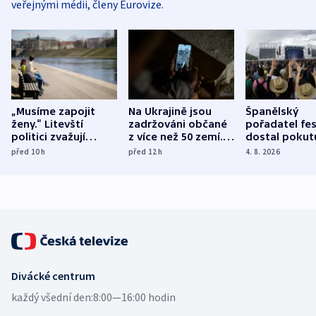
veřejnými médii, členy Eurovize.
„Musíme zapojit
Na Ukrajině jsou
Španělský
ženy.“ Litevští
zadržováni občané
pořadatel fes
politici zvažují
z více než 50 zemí.
dostal pokut
dohodu o
Bojovali na straně
nekalé prakti
před 10
h
před 12
h
4. 8. 2026
demografii
Ruska
Divácké centrum
každý všední den:
8:00—16:00 hodin