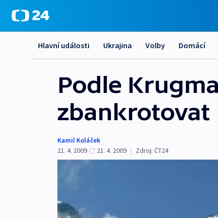
Hlavní události
Ukrajina
Volby
Domácí
Podle Krugm
zbankrotovat
Kamil Koláček
21. 4. 2009
21. 4. 2009
|
Zdroj:
ČT24