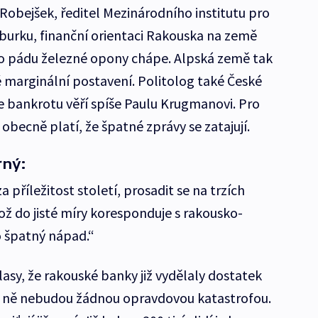
Robejšek, ředitel Mezinárodního institutu pro
burku, finanční orientaci Rakouska na země
po pádu železné opony chápe. Alpská země tak
marginální postavení. Politolog také České
zce bankrotu věří spíše Paulu Krugmanovi. Pro
obecně platí, že špatné zprávy se zatajují.
ný:
a příležitost století, prosadit se na trzích
ož do jisté míry koresponduje s rakousko-
ko špatný nápad.“
lasy, že rakouské banky již vydělaly dostatek
o ně nebudou žádnou opravdovou katastrofou.