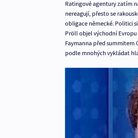
Ratingové agentury zatím n
nereagují, přesto se rakousk
obligace německé. Politici si
Pröll objel východní Evropu
Faymanna před summitem G20
podle mnohých vykládat hla