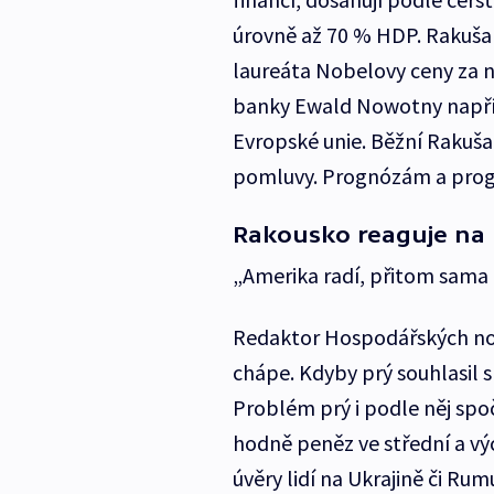
úrovně až 70 % HDP. Rakuša
laureáta Nobelovy ceny za 
banky Ewald Nowotny napřík
Evropské unie. Běžní Rakušan
pomluvy. Prognózám a progn
Rakousko reaguje na
„Amerika radí, přitom sama kr
Redaktor Hospodářských no
chápe. Kdyby prý souhlasil
Problém prý i podle něj spo
hodně peněz ve střední a vý
úvěry lidí na Ukrajině či R