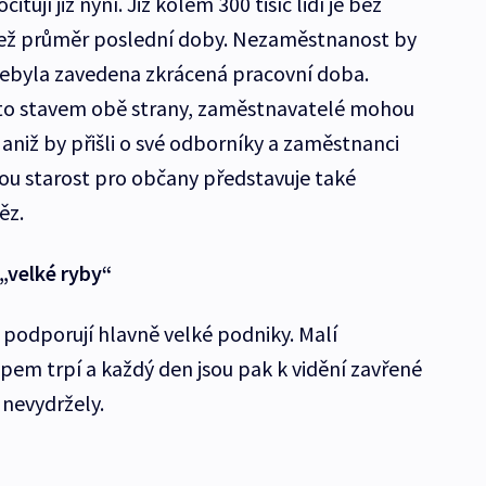
ují již nyní. Již kolem 300 tisíc lidí je bez
e než průměr poslední doby. Nezaměstnanost by
ebyla zavedena zkrácená pracovní doba.
mto stavem obě strany, zaměstnavatelé mohou
aniž by přišli o své odborníky a zaměstnanci
kou starost pro občany představuje také
ěz.
„velké ryby“
 že podporují hlavně velké podniky. Malí
pem trpí a každý den jsou pak k vidění zavřené
 nevydržely.