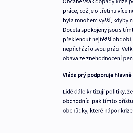
Občané však dopady krize pociť
práce, což je o třetinu víc
byla mnohem vyšší, kdyby n
Docela spokojeny jsou s tí
překlenout nejtěžší období, 
nepřichází o svou práci. Vel
obava ze znehodnocení pen
Vláda prý podporuje hlavně 
Lidé dále kritizují politiky,
obchodníci pak tímto přístu
obchůdky, které nápor krize