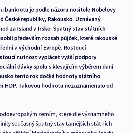
mu bankrotu je podle názoru nositele Nobelovy
d České republiky, Rakousko. Uznávaný
d za Island a Irsko. Špatný stav státních
sobil především rozsah půjček, které rakouské
řední a východní Evropě. Rostoucí
stoucí nutnost vyplácet vyšší podpory
ociální dávky spolu s klesajícím výběrem daní
kousko tento rok dočká hodnoty státního
ntům HDP. Takovou hodnotu nezaznamenalo od
hodoevropským zemím, které dle významného
ily současný špatný stav tamějších státních
stvého zjištění Mezinárodního měnového fondu