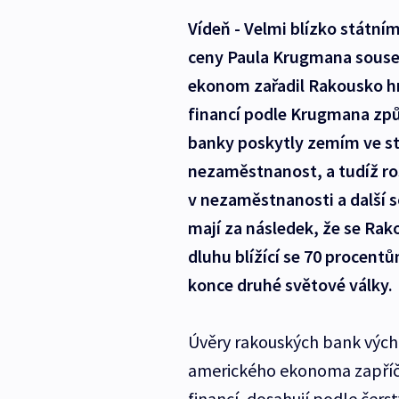
Vídeň - Velmi blízko státní
ceny Paula Krugmana souse
ekonom zařadil Rakousko hne
financí podle Krugmana způ
banky poskytly zemím ve st
nezaměstnanost, a tudíž ro
v nezaměstnanosti a další s
mají za následek, že se Ra
dluhu blížící se 70 proce
konce druhé světové války.
Úvěry rakouských bank výc
amerického ekonoma zapříčin
financí, dosahují podle čer