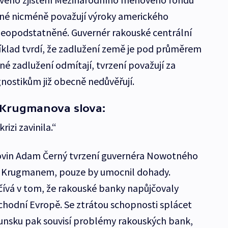
né nicméně považují výroky amerického
neopodstatněné. Guvernér rakouské centrální
lad tvrdí, že zadlužení země je pod průměrem
é zadlužení odmítají, tvrzení považují za
ostikům již obecně nedůvěřují.
 Krugmanova slova:
izi zavinila.“
vin Adam Černý tvrzení guvernéra Nowotného
 s Krugmanem, pouze by umocnil dohady.
čívá v tom, že rakouské banky napůjčovaly
chodní Evropě. Se ztrátou schopnosti splácet
umunsku pak souvisí problémy rakouských bank,