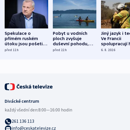
Spekulace o
Pobyt u vodních
Jiný jazyk i t
přímém ruském
ploch zvyšuje
Ve Francii
útoku jsou pošetilé,
duševní pohodu,
spolupracují h
míní estonský
ukázala
různých zemí
před 12
h
před 22
h
6. 8. 2026
bezpečnostní
mezinárodní studie
expert
Divácké centrum
každý všední den:
8:00—16:00 hodin
261 136 113
info@ceskatelevize.cz