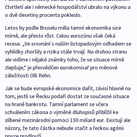
čtvrtletí ale i německé hospodářství ubralo na výkonu a
o dvě desetiny procenta pokleslo.
Letos by podle Bruselu měla tamní ekonomika sice
mírně, ale přesto růst. Celou eurozónu však čeká
recese. „Ve srovnání s naším listopadovým odhadem se
vyhlídky zhoršily a rizika stále trvají. Na druhou stranu
ale vidíme i nějaké známky toho, že se situace mírně
zlepšuje,“ je přesvědčen eurokomisař pro měnové
záležitosti Olli Rehn.
Jak se bude evropské ekonomice dařit, závisí hlavně na
tom, jestli se Řecku podaří dostat ze současné situace
na hraně bankrotu. Tamní parlament se včera
schválením zákona o výměně dluhopisů přiblížil ke
slíbené mezinárodní pomoci 130 miliard eur. Existují ale
názory, že tato částka nebude stačit a řeckou agónii
pouze prodlouží.