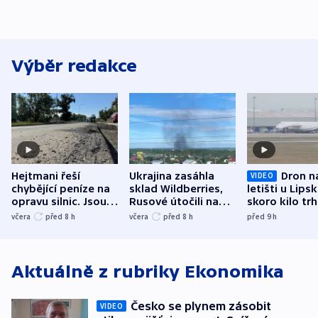
Výběr redakce
Hejtmani řeší
Ukrajina zasáhla
Dron n
VIDEO
chybějící peníze na
sklad Wildberries,
letišti u Lips
opravu silnic. Jsou
Rusové útočili na
skoro kilo trh
nenárokové, namítá
trh, hasiče či
indicie ukazuj
včera
před 8
h
včera
před 8
h
před 9
h
ministerstvo
stadion
Rusko
Aktuálně z rubriky
Ekonomika
Česko se plynem zásobit
VIDEO