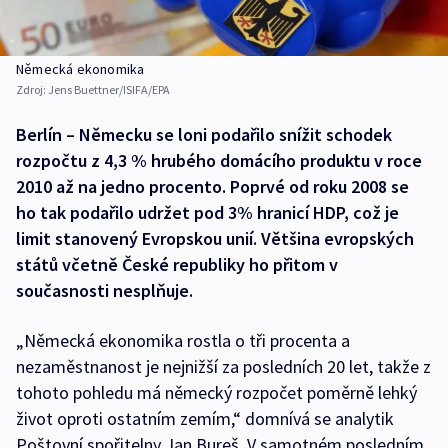
Německá ekonomika
Zdroj:
Jens Buettner/ISIFA/EPA
Berlín – Německu se loni podařilo snížit schodek
rozpočtu z 4,3 % hrubého domácího produktu v roce
2010 až na jedno procento. Poprvé od roku 2008 se
ho tak podařilo udržet pod 3% hranicí HDP, což je
limit stanovený Evropskou unií. Většina evropských
států včetně České republiky ho přitom v
současnosti nesplňuje.
„Německá ekonomika rostla o tři procenta a
nezaměstnanost je nejnižší za posledních 20 let, takže z
tohoto pohledu má německý rozpočet poměrně lehký
život oproti ostatním zemím,“ domnívá se analytik
Poštovní spořitelny Jan Bureš. V samotném posledním