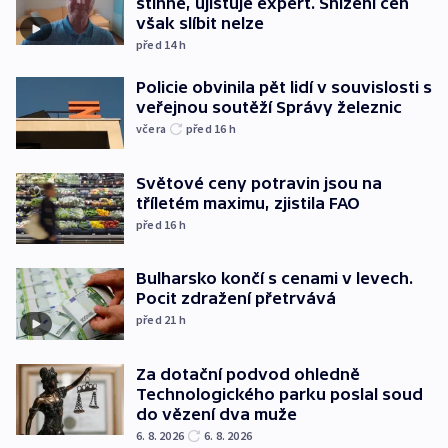
stihne, ujišťuje expert. Snížení cen
však slíbit nelze
před 14
h
Policie obvinila pět lidí v souvislosti s
veřejnou soutěží Správy železnic
včera
před 16
h
Světové ceny potravin jsou na
tříletém maximu, zjistila FAO
před 16
h
Bulharsko končí s cenami v levech.
Pocit zdražení přetrvává
před 21
h
Za dotační podvod ohledně
Technologického parku poslal soud
do vězení dva muže
6. 8. 2026
6. 8. 2026